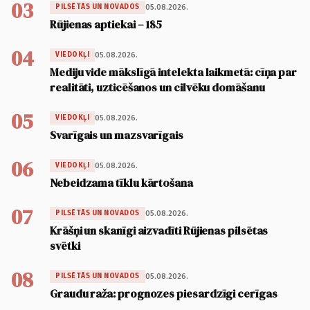
03
05.08.2026.
PILSĒTĀS UN NOVADOS
Rūjienas aptiekai – 185
04
05.08.2026.
VIEDOKĻI
Mediju vide mākslīgā intelekta laikmetā: cīņa par
realitāti, uzticēšanos un cilvēku domāšanu
05
05.08.2026.
VIEDOKĻI
Svarīgais un mazsvarīgais
06
05.08.2026.
VIEDOKĻI
Nebeidzama tīklu kārtošana
07
05.08.2026.
PILSĒTĀS UN NOVADOS
Krāšņi un skanīgi aizvadīti Rūjienas pilsētas
svētki
08
05.08.2026.
PILSĒTĀS UN NOVADOS
Graudu raža: prognozes piesardzīgi cerīgas