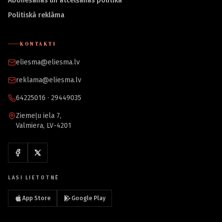
Abonēšanas un atcelšanas politika
Politiskā reklāma
KONTAKTI
eliesma@eliesma.lv
reklama@eliesma.lv
64225016 · 29449035
Ziemeļu iela 7,
Valmiera, LV-4201
LASI LIETOTNĒ
App Store
Google Play