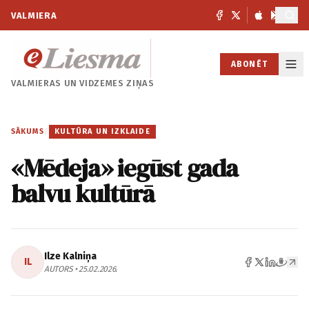
VALMIERA
ABONĒT
VALMIERAS UN
VIDZEMES ZIŅAS
SĀKUMS
/
KULTŪRA UN IZKLAIDE
«Mēdeja» iegūst gada
balvu kultūrā
Ilze Kalniņa
IL
AUTORS • 25.02.2026.