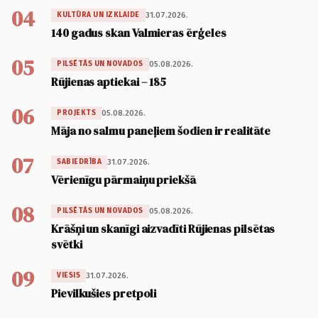
04
31.07.2026.
KULTŪRA UN IZKLAIDE
140 gadus skan Valmieras ērģeles
05
05.08.2026.
PILSĒTĀS UN NOVADOS
Rūjienas aptiekai – 185
06
05.08.2026.
PROJEKTS
Māja no salmu paneļiem šodien ir realitāte
07
31.07.2026.
SABIEDRĪBA
Vērienīgu pārmaiņu priekšā
08
05.08.2026.
PILSĒTĀS UN NOVADOS
Krāšņi un skanīgi aizvadīti Rūjienas pilsētas
svētki
09
31.07.2026.
VIESIS
Pievilkušies pretpoli