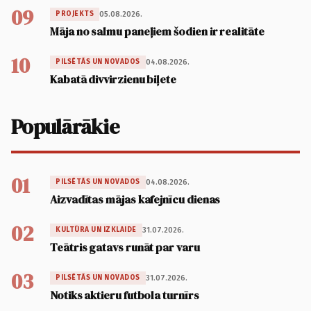
09
05.08.2026.
PROJEKTS
Māja no salmu paneļiem šodien ir realitāte
10
04.08.2026.
PILSĒTĀS UN NOVADOS
Kabatā divvirzienu biļete
Populārākie
01
04.08.2026.
PILSĒTĀS UN NOVADOS
Aizvadītas mājas kafejnīcu dienas
02
31.07.2026.
KULTŪRA UN IZKLAIDE
Teātris gatavs runāt par varu
03
31.07.2026.
PILSĒTĀS UN NOVADOS
Notiks aktieru futbola turnīrs