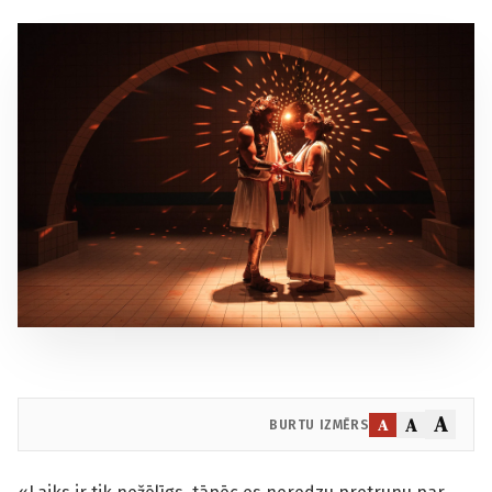
A
A
A
BURTU IZMĒRS