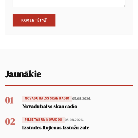
KOMENTĒT
Jaunākie
01
05.08.2026.
NOVADU BALSS SKAN RADIO
Novadu balss skan radio
02
05.08.2026.
PILSĒTĀS UN NOVADOS
Izstādes Rūjienas Izstāžu zālē