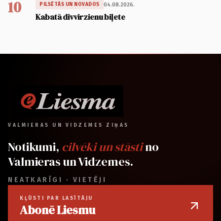
10
04.08.2026.
PILSĒTĀS UN NOVADOS
Kabatā divvirzienu biļete
VALMIERAS UN VIDZEMES ZIŅAS
Notikumi,
cilvēki un stāsti
no
Valmieras un Vidzemes.
NEATKARĪGI · VIETĒJI
KĻŪSTI PAR LASĪTĀJU
Abonē Liesmu