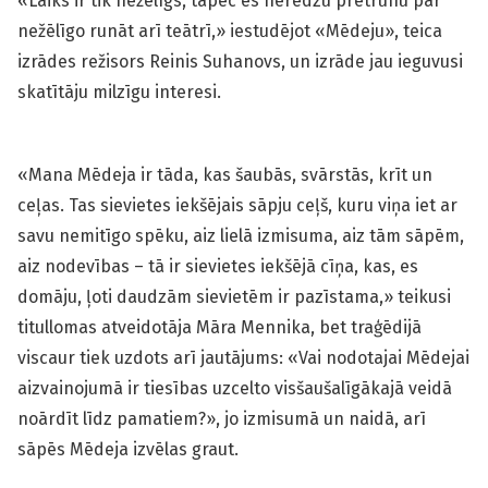
«Laiks ir tik nežēlīgs, tāpēc es neredzu pretrunu par
nežēlīgo runāt arī teātrī,» iestudējot «Mēdeju», teica
izrādes režisors Reinis Suhanovs, un izrāde jau ieguvusi
skatītāju milzīgu interesi.
«Mana Mēdeja ir tāda, kas šau­bās, svārstās, krīt un
ceļas. Tas sievietes iekšējais sāpju ceļš, kuru viņa iet ar
savu nemitīgo spēku, aiz lielā izmisuma, aiz tām sāpēm,
aiz nodevības – tā ir sievietes iekšējā cīņa, kas, es
domāju, ļoti daudzām sievietēm ir pazīstama,» teikusi
titullomas atveidotāja Māra Mennika, bet traģēdijā
viscaur tiek uzdots arī jautājums: «Vai nodotajai Mēdejai
aizvainojumā ir tiesības uzcelto visšaušalīgākajā veidā
noārdīt līdz pamatiem?», jo izmisumā un naidā, arī
sāpēs Mēdeja izvēlas graut.