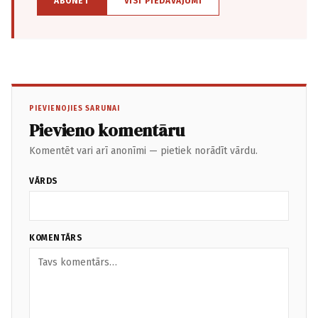
ABONĒT
VISI PIEDĀVĀJUMI
PIEVIENOJIES SARUNAI
Pievieno komentāru
Komentēt vari arī anonīmi — pietiek norādīt vārdu.
VĀRDS
KOMENTĀRS