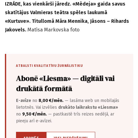
IZRĀDE, kas vienkārši jāredz. «Mēdeja» gaida savus
skatītājus Valmieras teātra spēles laukumā
«Kurtuve». Titullomā Māra Mennika, Jāsons – Rihards
Jakovels.
Matīsa Markovska foto
ATBALSTI KVALITATĪVU ŽURNĀLISTIKU
Abonē «Liesma» — digitāli vai
drukātā formātā
E-avīze
no
8,00 €/mēn.
— lasāma web un mobilajās
lietotnēs. Vai izvēlies
drukāto laikrakstu «Liesma»
no
9,50 €/mēn.
— pastkastē trīs reizes nedēļā, ar
pieeju arī e-avīzei.