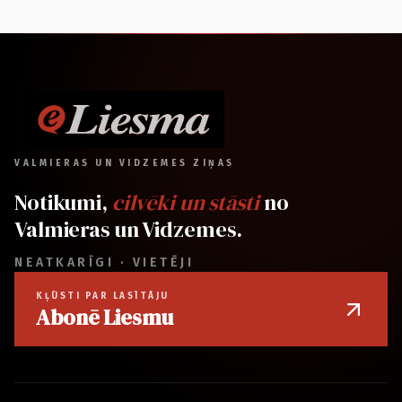
VALMIERAS UN VIDZEMES ZIŅAS
Notikumi,
cilvēki un stāsti
no
Valmieras un Vidzemes.
NEATKARĪGI · VIETĒJI
KĻŪSTI PAR LASĪTĀJU
Abonē Liesmu