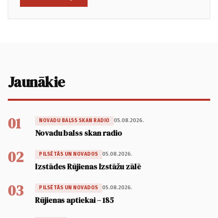
Jaunākie
01
05.08.2026.
NOVADU BALSS SKAN RADIO
Novadu balss skan radio
02
05.08.2026.
PILSĒTĀS UN NOVADOS
Izstādes Rūjienas Izstāžu zālē
03
05.08.2026.
PILSĒTĀS UN NOVADOS
Rūjienas aptiekai – 185