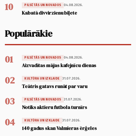
10
04.08.2026.
PILSĒTĀS UN NOVADOS
Kabatā divvirzienu biļete
Populārākie
01
04.08.2026.
PILSĒTĀS UN NOVADOS
Aizvadītas mājas kafejnīcu dienas
02
31.07.2026.
KULTŪRA UN IZKLAIDE
Teātris gatavs runāt par varu
03
31.07.2026.
PILSĒTĀS UN NOVADOS
Notiks aktieru futbola turnīrs
04
31.07.2026.
KULTŪRA UN IZKLAIDE
140 gadus skan Valmieras ērģeles