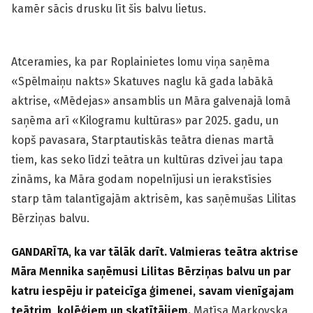
kamēr sācis drusku līt šis balvu lietus.
Atceramies, ka par Roplainietes lomu viņa saņēma
«Spēlmaiņu nakts» Skatuves naglu kā gada labākā
aktrise, «Mēdejas» ansamblis un Māra galvenajā lomā
saņēma arī «Kilogramu kultūras» par 2025. gadu, un
kopš pavasara, Starptautiskās teātra dienas martā
tiem, kas seko līdzi teātra un kultūras dzīvei jau tapa
zināms, ka Māra godam nopelnījusi un ierakstīsies
starp tām talantīgajām aktrisēm, kas saņēmušas Lilitas
Bērziņas balvu.
GANDARĪTA, ka var tālāk darīt. Valmieras teātra aktrise
Māra Mennika saņēmusi Lilitas Bērziņas balvu un par
katru iespēju ir pateicīga ģimenei, savam vienīgajam
teātrim, kolēģiem un skatītājiem.
Matīsa Markovska