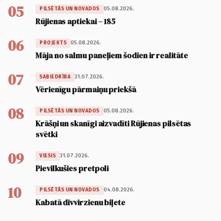
05
05.08.2026.
PILSĒTĀS UN NOVADOS
Rūjienas aptiekai – 185
06
05.08.2026.
PROJEKTS
Māja no salmu paneļiem šodien ir realitāte
07
31.07.2026.
SABIEDRĪBA
Vērienīgu pārmaiņu priekšā
08
05.08.2026.
PILSĒTĀS UN NOVADOS
Krāšņi un skanīgi aizvadīti Rūjienas pilsētas
svētki
09
31.07.2026.
VIESIS
Pievilkušies pretpoli
10
04.08.2026.
PILSĒTĀS UN NOVADOS
Kabatā divvirzienu biļete