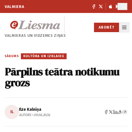
VALMIERA
ABONĒT
VALMIERAS UN
VIDZEMES ZIŅAS
SĀKUMS
/
KULTŪRA UN IZKLAIDE
Pārpilns teātra notikumu
grozs
Ilze Kalniņa
IL
AUTORS • 09.06.2026.