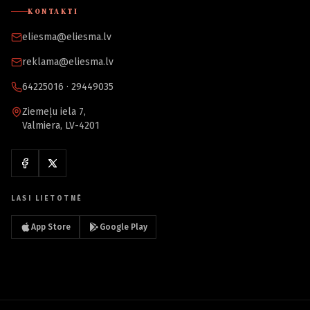
KONTAKTI
eliesma@eliesma.lv
reklama@eliesma.lv
64225016 · 29449035
Ziemeļu iela 7,
Valmiera, LV-4201
LASI LIETOTNĒ
App Store
Google Play