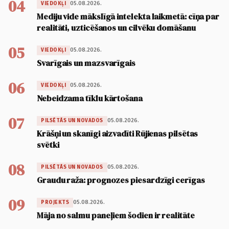
04
05.08.2026.
VIEDOKĻI
Mediju vide mākslīgā intelekta laikmetā: cīņa par
realitāti, uzticēšanos un cilvēku domāšanu
05
05.08.2026.
VIEDOKĻI
Svarīgais un mazsvarīgais
06
05.08.2026.
VIEDOKĻI
Nebeidzama tīklu kārtošana
07
05.08.2026.
PILSĒTĀS UN NOVADOS
Krāšņi un skanīgi aizvadīti Rūjienas pilsētas
svētki
08
05.08.2026.
PILSĒTĀS UN NOVADOS
Graudu raža: prognozes piesardzīgi cerīgas
09
05.08.2026.
PROJEKTS
Māja no salmu paneļiem šodien ir realitāte