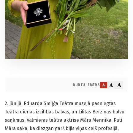
A
A
A
BURTU IZMĒRS
2. jūnijā, Eduarda Smiļģa Teātra muzejā pasniegtas
Teātra dienas izcilības balvas, un Lilitas Bērziņas balvu
saņēmusi Valmieras teātra aktrise Māra Mennika. Pati
Māra saka, ka diezgan garš bijis viņas ceļš profesijā,