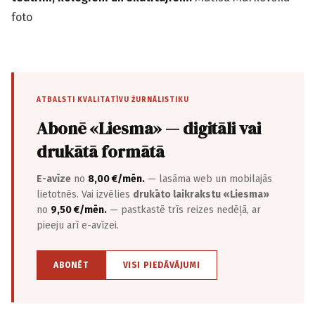
foto
ATBALSTI KVALITATĪVU ŽURNĀLISTIKU
Abonē «Liesma» — digitāli vai
drukātā formātā
E-avīze
no
8,00 €/mēn.
— lasāma web un mobilajās
lietotnēs. Vai izvēlies
drukāto laikrakstu «Liesma»
no
9,50 €/mēn.
— pastkastē trīs reizes nedēļā, ar
pieeju arī e-avīzei.
ABONĒT
VISI PIEDĀVĀJUMI