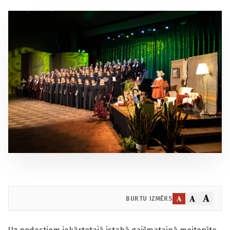
A
A
A
BURTU IZMĒRS