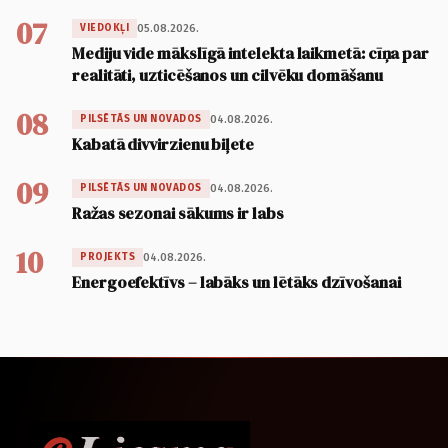
07
05.08.2026.
VIEDOKĻI
Mediju vide mākslīgā intelekta laikmetā: cīņa par
realitāti, uzticēšanos un cilvēku domāšanu
08
04.08.2026.
PILSĒTĀS UN NOVADOS
Kabatā divvirzienu biļete
09
04.08.2026.
PILSĒTĀS UN NOVADOS
Ražas sezonai sākums ir labs
10
04.08.2026.
PROJEKTS
Energoefektīvs – labāks un lētāks dzīvošanai