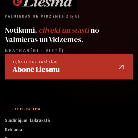
VALMIERAS UN VIDZEMES ZIŅAS
Notikumi,
cilvēki un stāsti
no
Valmieras un Vidzemes.
NEATKARĪGI · VIETĒJI
KĻŪSTI PAR LASĪTĀJU
Abonē Liesmu
LIETOTĀJIEM
Sludinājumi laikrakstā
Reklāma