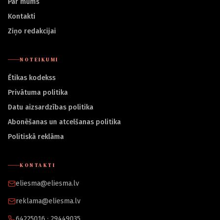
Par mums
Kontakti
Ziņo redakcijai
NOTEIKUMI
Ētikas kodekss
Privātuma politika
Datu aizsardzības politika
Abonēšanas un atcelšanas politika
Politiskā reklāma
KONTAKTI
eliesma@eliesma.lv
reklama@eliesma.lv
64225016 · 29449035