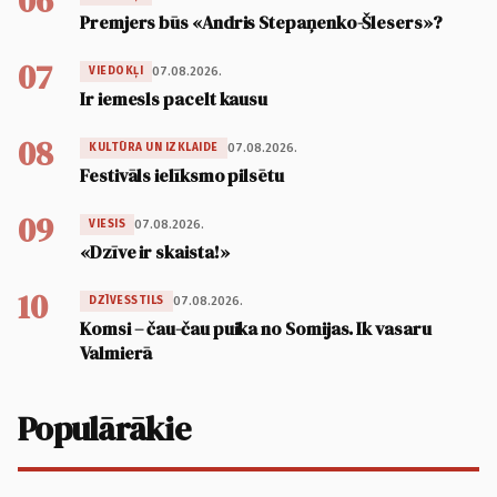
06
Premjers būs «Andris Stepaņenko-Šlesers»?
07
07.08.2026.
VIEDOKĻI
Ir iemesls pacelt kausu
08
07.08.2026.
KULTŪRA UN IZKLAIDE
Festivāls ielīksmo pilsētu
09
07.08.2026.
VIESIS
«Dzīve ir skaista!»
10
07.08.2026.
DZĪVESSTILS
Komsi – čau-čau puika no Somijas. Ik vasaru
Valmierā
Populārākie