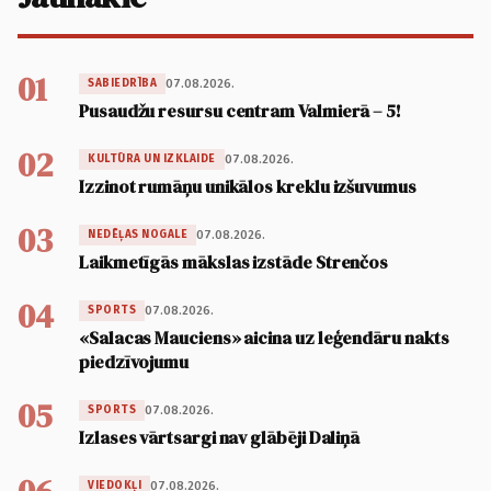
01
07.08.2026.
SABIEDRĪBA
Pusaudžu resursu centram Valmierā – 5!
02
07.08.2026.
KULTŪRA UN IZKLAIDE
Izzinot rumāņu unikālos kreklu izšuvumus
03
07.08.2026.
NEDĒĻAS NOGALE
Laikmetīgās mākslas izstāde Strenčos
04
07.08.2026.
SPORTS
«Salacas Mauciens» aicina uz leģendāru nakts
piedzīvojumu
05
07.08.2026.
SPORTS
Izlases vārtsargi nav glābēji Daliņā
07.08.2026.
VIEDOKĻI