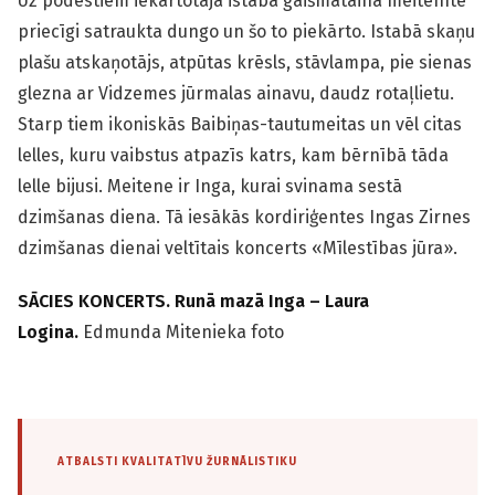
Uz podestiem iekārtotajā istabā gaišmatainā meitenīte
priecīgi satraukta dungo un šo to piekārto. Istabā skaņu
plašu atskaņotājs, atpūtas krēsls, stāvlampa, pie sienas
glezna ar Vidzemes jūrmalas ainavu, daudz rotaļlietu.
Starp tiem ikoniskās Baibiņas-tautumeitas un vēl citas
lelles, kuru vaibstus atpazīs katrs, kam bērnībā tāda
lelle bijusi. Meitene ir Inga, kurai svinama sestā
dzimšanas diena. Tā iesākās kordiriģentes Ingas Zirnes
dzimšanas dienai veltītais koncerts «Mīlestības jūra».
SĀCIES KONCERTS. Runā mazā Inga – Laura
Logina.
Edmunda Mitenieka foto
ATBALSTI KVALITATĪVU ŽURNĀLISTIKU