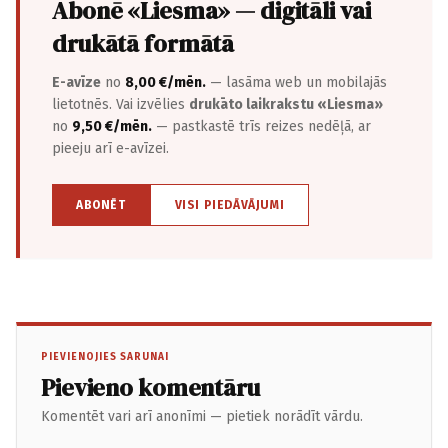
Abonē «Liesma» — digitāli vai
drukātā formātā
E-avīze
no
8,00 €/mēn.
— lasāma web un mobilajās
lietotnēs. Vai izvēlies
drukāto laikrakstu «Liesma»
no
9,50 €/mēn.
— pastkastē trīs reizes nedēļā, ar
pieeju arī e-avīzei.
ABONĒT
VISI PIEDĀVĀJUMI
PIEVIENOJIES SARUNAI
Pievieno komentāru
Komentēt vari arī anonīmi — pietiek norādīt vārdu.