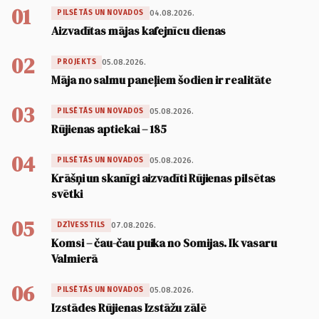
01
04.08.2026.
PILSĒTĀS UN NOVADOS
Aizvadītas mājas kafejnīcu dienas
02
05.08.2026.
PROJEKTS
Māja no salmu paneļiem šodien ir realitāte
03
05.08.2026.
PILSĒTĀS UN NOVADOS
Rūjienas aptiekai – 185
04
05.08.2026.
PILSĒTĀS UN NOVADOS
Krāšņi un skanīgi aizvadīti Rūjienas pilsētas
svētki
05
07.08.2026.
DZĪVESSTILS
Komsi – čau-čau puika no Somijas. Ik vasaru
Valmierā
06
05.08.2026.
PILSĒTĀS UN NOVADOS
Izstādes Rūjienas Izstāžu zālē