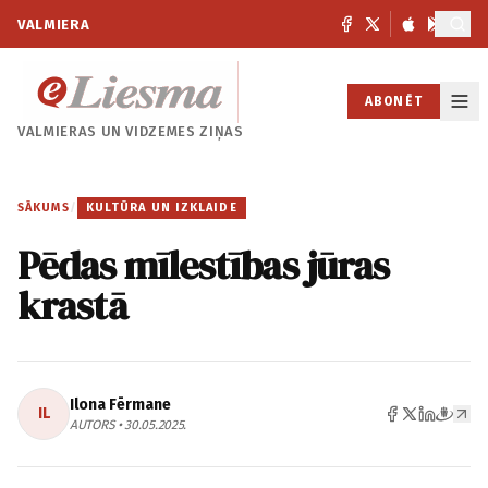
VALMIERA
ABONĒT
VALMIERAS UN
VIDZEMES ZIŅAS
SĀKUMS
/
KULTŪRA UN IZKLAIDE
Pēdas mīlestības jūras
krastā
Ilona Fērmane
IL
AUTORS • 30.05.2025.