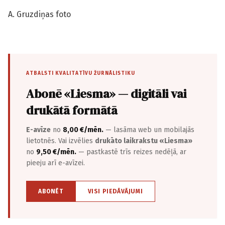
A. Gruzdiņas foto
ATBALSTI KVALITATĪVU ŽURNĀLISTIKU
Abonē «Liesma» — digitāli vai
drukātā formātā
E-avīze
no
8,00 €/mēn.
— lasāma web un mobilajās
lietotnēs. Vai izvēlies
drukāto laikrakstu «Liesma»
no
9,50 €/mēn.
— pastkastē trīs reizes nedēļā, ar
pieeju arī e-avīzei.
ABONĒT
VISI PIEDĀVĀJUMI