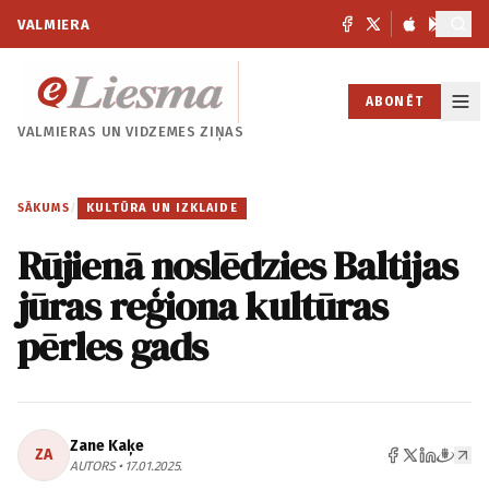
VALMIERA
ABONĒT
VALMIERAS UN
VIDZEMES ZIŅAS
SĀKUMS
/
KULTŪRA UN IZKLAIDE
Rūjienā noslēdzies Baltijas
jūras reģiona kultūras
pērles gads
Zane Kaķe
ZA
AUTORS • 17.01.2025.