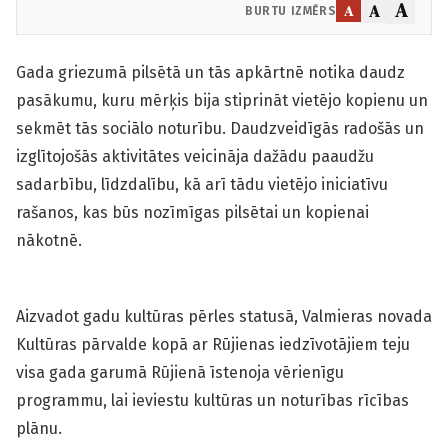
A
A
A
BURTU IZMĒRS
Gada griezumā pilsētā un tās apkārtnē notika daudz
pasākumu, kuru mērķis bija stiprināt vietējo kopienu un
sekmēt tās sociālo noturību. Daudzveidīgās radošās un
izglītojošās aktivitātes veicināja dažādu paaudžu
sadarbību, līdzdalību, kā arī tādu vietējo iniciatīvu
rašanos, kas būs nozīmīgas pilsētai un kopienai
nākotnē.
Aizvadot gadu kultūras pērles statusā, Valmieras novada
Kultūras pārvalde kopā ar Rūjienas iedzīvotājiem teju
visa gada garumā Rūjienā īstenoja vērienīgu
programmu, lai ieviestu kultūras un noturības rīcības
plānu.