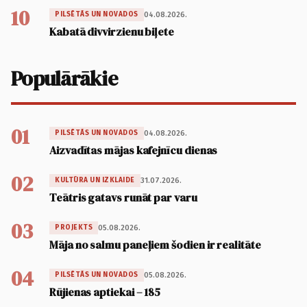
10
04.08.2026.
PILSĒTĀS UN NOVADOS
Kabatā divvirzienu biļete
Populārākie
01
04.08.2026.
PILSĒTĀS UN NOVADOS
Aizvadītas mājas kafejnīcu dienas
02
31.07.2026.
KULTŪRA UN IZKLAIDE
Teātris gatavs runāt par varu
03
05.08.2026.
PROJEKTS
Māja no salmu paneļiem šodien ir realitāte
04
05.08.2026.
PILSĒTĀS UN NOVADOS
Rūjienas aptiekai – 185