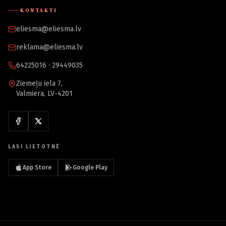
KONTAKTI
eliesma@eliesma.lv
reklama@eliesma.lv
64225016 · 29449035
Ziemeļu iela 7,
Valmiera, LV-4201
LASI LIETOTNĒ
App Store
Google Play