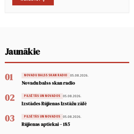
Jaunākie
01
05.08.2026.
NOVADU BALSS SKAN RADIO
Novadu balss skan radio
02
05.08.2026.
PILSĒTĀS UN NOVADOS
Izstādes Rūjienas Izstāžu zālē
03
05.08.2026.
PILSĒTĀS UN NOVADOS
Rūjienas aptiekai – 185