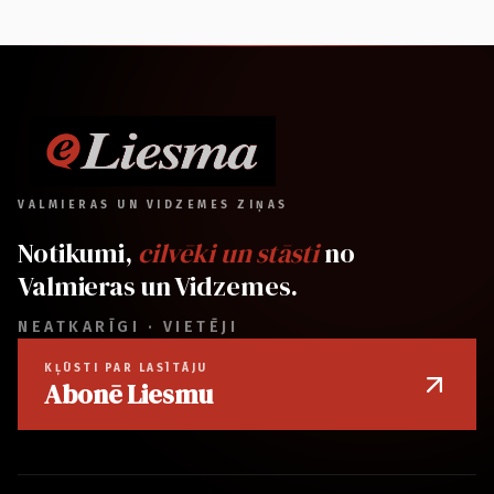
VALMIERAS UN VIDZEMES ZIŅAS
Notikumi,
cilvēki un stāsti
no
Valmieras un Vidzemes.
NEATKARĪGI · VIETĒJI
KĻŪSTI PAR LASĪTĀJU
Abonē Liesmu