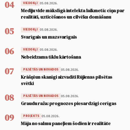
04
05.08.2026.
VIEDOKĻI
Mediju vide mākslīgā intelekta laikmetā: cīņa par
realitāti, uzticēšanos un cilvēku domāšanu
05
05.08.2026.
VIEDOKĻI
Svarīgais un mazsvarīgais
06
05.08.2026.
VIEDOKĻI
Nebeidzama tīklu kārtošana
07
05.08.2026.
PILSĒTĀS UN NOVADOS
Krāšņi un skanīgi aizvadīti Rūjienas pilsētas
svētki
08
05.08.2026.
PILSĒTĀS UN NOVADOS
Graudu raža: prognozes piesardzīgi cerīgas
09
05.08.2026.
PROJEKTS
Māja no salmu paneļiem šodien ir realitāte