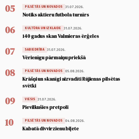
05
31.07.2026.
PILSĒTĀS UN NOVADOS
Notiks aktieru futbola turnīrs
06
31.07.2026.
KULTŪRA UN IZKLAIDE
140 gadus skan Valmieras ērģeles
07
31.07.2026.
SABIEDRĪBA
Vērienīgu pārmaiņu priekšā
08
05.08.2026.
PILSĒTĀS UN NOVADOS
Krāšņi un skanīgi aizvadīti Rūjienas pilsētas
svētki
09
31.07.2026.
VIESIS
Pievilkušies pretpoli
10
04.08.2026.
PILSĒTĀS UN NOVADOS
Kabatā divvirzienu biļete