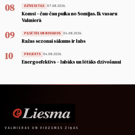
08
07.08.2026.
DZĪVESSTILS
Komsi – čau-čau puika no Somijas. Ik vasaru
Valmierā
09
04.08.2026.
PILSĒTĀS UN NOVADOS
Ražas sezonai sākums ir labs
10
04.08.2026.
PROJEKTS
Energoefektīvs – labāks un lētāks dzīvošanai
VALMIERAS UN VIDZEMES ZIŅAS