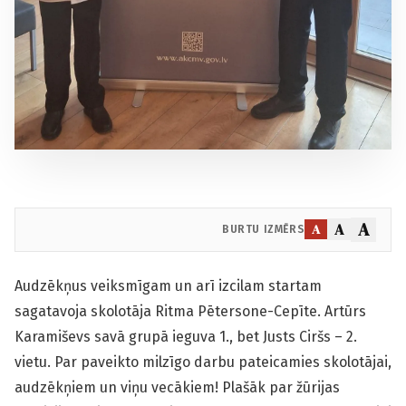
A
A
A
BURTU IZMĒRS
Audzēkņus veiksmīgam un arī izcilam startam
sagatavoja skolotāja Ritma Pētersone-Cepīte. Artūrs
Karamiševs savā grupā ieguva 1., bet Justs Ciršs – 2.
vietu. Par paveikto milzīgo darbu pateicamies skolotājai,
audzēkņiem un viņu vecākiem! Plašāk par žūrijas