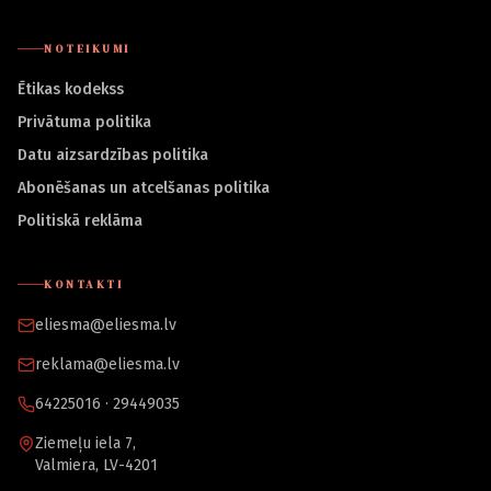
NOTEIKUMI
Ētikas kodekss
Privātuma politika
Datu aizsardzības politika
Abonēšanas un atcelšanas politika
Politiskā reklāma
KONTAKTI
eliesma@eliesma.lv
reklama@eliesma.lv
64225016 · 29449035
Ziemeļu iela 7,
Valmiera, LV-4201