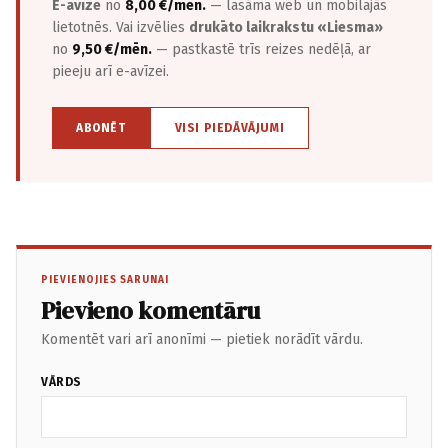
E-avīze
no
8,00 €/mēn.
— lasāma web un mobilajās
lietotnēs. Vai izvēlies
drukāto laikrakstu «Liesma»
no
9,50 €/mēn.
— pastkastē trīs reizes nedēļā, ar
pieeju arī e-avīzei.
ABONĒT
VISI PIEDĀVĀJUMI
PIEVIENOJIES SARUNAI
Pievieno komentāru
Komentēt vari arī anonīmi — pietiek norādīt vārdu.
VĀRDS