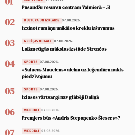
01
Pusaudžu resursu centram Valmierā – 5!
02
07.08.2026.
KULTŪRA UN IZKLAIDE
Izzinot rumāņu unikālos kreklu izšuvumus
03
07.08.2026.
NEDĒĻAS NOGALE
Laikmetīgās mākslas izstāde Strenčos
04
07.08.2026.
SPORTS
«Salacas Mauciens» aicina uz leģendāru nakts
piedzīvojumu
05
07.08.2026.
SPORTS
Izlases vārtsargi nav glābēji Daliņā
06
07.08.2026.
VIEDOKĻI
Premjers būs «Andris Stepaņenko-Šlesers»?
07
07.08.2026.
VIEDOKĻI