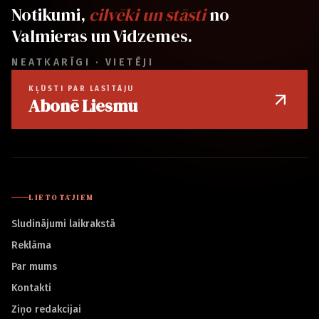
Notikumi,
cilvēki un stāsti
no
Valmieras un Vidzemes.
NEATKARĪGI · VIETĒJI
KĻŪSTI PAR LASĪTĀJU
Abonē Liesmu
LIETOTĀJIEM
Sludinājumi laikrakstā
Reklāma
Par mums
Kontakti
Ziņo redakcijai