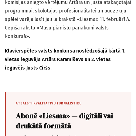
komisijas sniegto vērtējumu Artūra un Justa atskaņotajai
programmai, skolotājas profesionalitātei un audzēkņu
spēlei varēja lasīt jau laikrakstā «Liesma» 11. februārī A.
Cepīša rakstā «Mūsu pianistu panākumi valsts
konkursā».
Klavierspēles valsts konkursa noslēdzošajā kārtā 1.
vietas ieguvējs Artūrs Karamiševs un 2. vietas
ieguvējs Justs Ciršs.
ATBALSTI KVALITATĪVU ŽURNĀLISTIKU
Abonē «Liesma» — digitāli vai
drukātā formātā