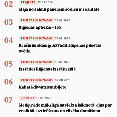
02
05.08.2026.
PROJEKTS
Māja no salmu paneļiem šodien ir realitāte
03
05.08.2026.
PILSĒTĀS UN NOVADOS
Rūjienas aptiekai – 185
04
05.08.2026.
PILSĒTĀS UN NOVADOS
Krāšņi un skanīgi aizvadīti Rūjienas pilsētas
svētki
05
05.08.2026.
PILSĒTĀS UN NOVADOS
Izstādes Rūjienas Izstāžu zālē
06
04.08.2026.
PILSĒTĀS UN NOVADOS
Kabatā divvirzienu biļete
07
05.08.2026.
VIEDOKĻI
Mediju vide mākslīgā intelekta laikmetā: cīņa par
realitāti, uzticēšanos un cilvēku domāšanu