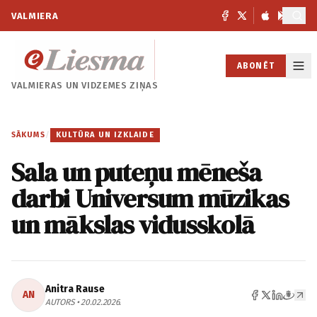
VALMIERA
ABONĒT
VALMIERAS UN
VIDZEMES ZIŅAS
SĀKUMS
/
KULTŪRA UN IZKLAIDE
Sala un puteņu mēneša
darbi Universum mūzikas
un mākslas vidusskolā
Anitra Rause
AN
AUTORS • 20.02.2026.