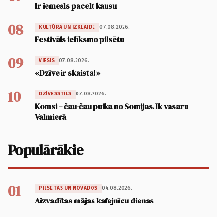
Ir iemesls pacelt kausu
08
07.08.2026.
KULTŪRA UN IZKLAIDE
Festivāls ielīksmo pilsētu
09
07.08.2026.
VIESIS
«Dzīve ir skaista!»
10
07.08.2026.
DZĪVESSTILS
Komsi – čau-čau puika no Somijas. Ik vasaru
Valmierā
Populārākie
01
04.08.2026.
PILSĒTĀS UN NOVADOS
Aizvadītas mājas kafejnīcu dienas