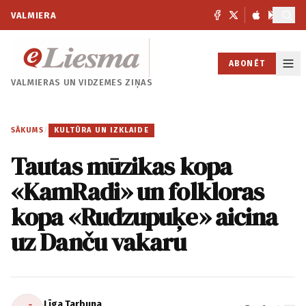
VALMIERA
ABONĒT
VALMIERAS UN
VIDZEMES ZIŅAS
SĀKUMS
/
KULTŪRA UN IZKLAIDE
Tautas mūzikas kopa
«KamRadi» un folkloras
kopa «Rudzupuķe» aicina
uz Danču vakaru
Līga Tarbuna