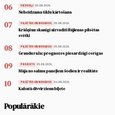
06
05.08.2026.
VIEDOKĻI
Nebeidzama tīklu kārtošana
07
05.08.2026.
PILSĒTĀS UN NOVADOS
Krāšņi un skanīgi aizvadīti Rūjienas pilsētas
svētki
08
05.08.2026.
PILSĒTĀS UN NOVADOS
Graudu raža: prognozes piesardzīgi cerīgas
09
05.08.2026.
PROJEKTS
Māja no salmu paneļiem šodien ir realitāte
10
04.08.2026.
PILSĒTĀS UN NOVADOS
Kabatā divvirzienu biļete
Populārākie