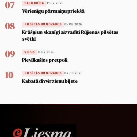
07
31.07.2026.
SABIEDRĪBA
Vērienīgu pārmaiņu priekšā
08
05.08.2026.
PILSĒTĀS UN NOVADOS
Krāšņi un skanīgi aizvadīti Rūjienas pilsētas
svētki
09
31.07.2026.
VIESIS
Pievilkušies pretpoli
10
04.08.2026.
PILSĒTĀS UN NOVADOS
Kabatā divvirzienu biļete