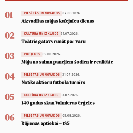
01
04.08.2026.
PILSĒTĀS UN NOVADOS
Aizvadītas mājas kafejnīcu dienas
02
31.07.2026.
KULTŪRA UN IZKLAIDE
Teātris gatavs runāt par varu
03
05.08.2026.
PROJEKTS
Māja no salmu paneļiem šodien ir realitāte
04
31.07.2026.
PILSĒTĀS UN NOVADOS
Notiks aktieru futbola turnīrs
05
31.07.2026.
KULTŪRA UN IZKLAIDE
140 gadus skan Valmieras ērģeles
06
05.08.2026.
PILSĒTĀS UN NOVADOS
Rūjienas aptiekai – 185