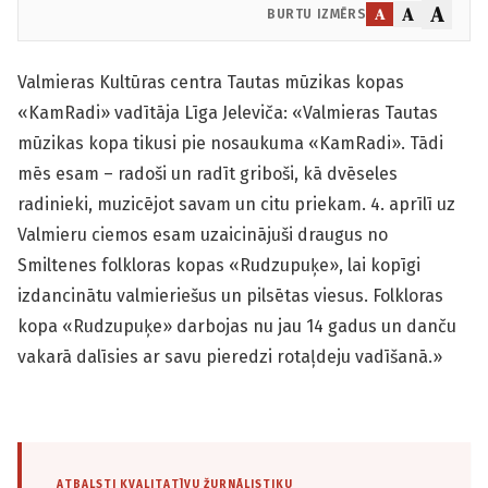
A
A
A
BURTU IZMĒRS
Valmieras Kultūras centra Tautas mūzikas kopas
«KamRadi» vadītāja Līga Jeleviča: «Valmieras Tautas
mūzikas kopa tikusi pie nosaukuma «KamRadi». Tādi
mēs esam – radoši un radīt griboši, kā dvēseles
radinieki, muzicējot savam un citu priekam. 4. aprīlī uz
Valmieru ciemos esam uzaicinājuši draugus no
Smiltenes folkloras kopas «Rudzupuķe», lai kopīgi
izdancinātu valmieriešus un pilsētas viesus. Folkloras
kopa «Rudzupuķe» darbojas nu jau 14 gadus un danču
vakarā dalīsies ar savu pieredzi rotaļdeju vadīšanā.»
ATBALSTI KVALITATĪVU ŽURNĀLISTIKU