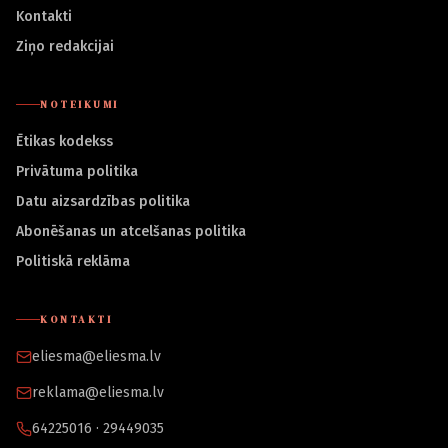
Kontakti
Ziņo redakcijai
NOTEIKUMI
Ētikas kodekss
Privātuma politika
Datu aizsardzības politika
Abonēšanas un atcelšanas politika
Politiskā reklāma
KONTAKTI
eliesma@eliesma.lv
reklama@eliesma.lv
64225016 · 29449035