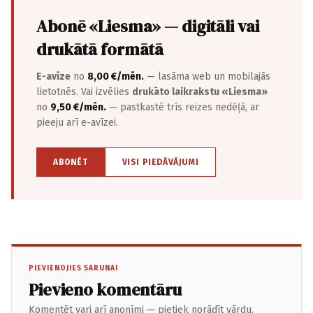
Abonē «Liesma» — digitāli vai
drukātā formātā
E-avīze
no
8,00 €/mēn.
— lasāma web un mobilajās
lietotnēs. Vai izvēlies
drukāto laikrakstu «Liesma»
no
9,50 €/mēn.
— pastkastē trīs reizes nedēļā, ar
pieeju arī e-avīzei.
ABONĒT
VISI PIEDĀVĀJUMI
PIEVIENOJIES SARUNAI
Pievieno komentāru
Komentēt vari arī anonīmi — pietiek norādīt vārdu.