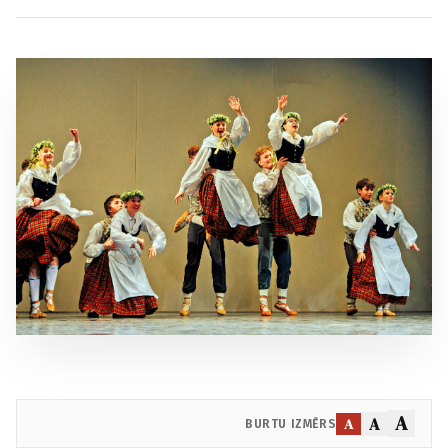
A
A
A
BURTU IZMĒRS