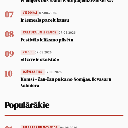
Premjers būs «Andris Stepaņenko-Šlesers»?
07
07.08.2026.
VIEDOKĻI
Ir iemesls pacelt kausu
08
07.08.2026.
KULTŪRA UN IZKLAIDE
Festivāls ielīksmo pilsētu
09
07.08.2026.
VIESIS
«Dzīve ir skaista!»
10
07.08.2026.
DZĪVESSTILS
Komsi – čau-čau puika no Somijas. Ik vasaru
Valmierā
Populārākie
04.08.2026.
PILSĒTĀS UN NOVADOS