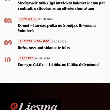
Mediju vide mākslīgā intelekta laikmetā: cīņa par
realitāti, uzticēšanos un cilvēku domāšanu
08
07.08.2026.
DZĪVESSTILS
Komsi – čau-čau puika no Somijas. Ik vasaru
Valmierā
09
04.08.2026.
PILSĒTĀS UN NOVADOS
Ražas sezonai sākums ir labs
10
04.08.2026.
PROJEKTS
Energoefektīvs – labāks un lētāks dzīvošanai