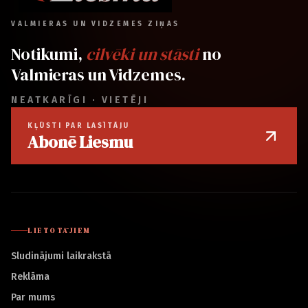
VALMIERAS UN VIDZEMES ZIŅAS
Notikumi,
cilvēki un stāsti
no
Valmieras un Vidzemes.
NEATKARĪGI · VIETĒJI
KĻŪSTI PAR LASĪTĀJU
Abonē Liesmu
LIETOTĀJIEM
Sludinājumi laikrakstā
Reklāma
Par mums