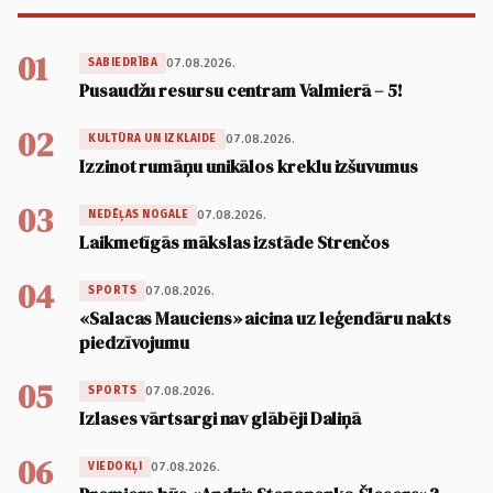
01
07.08.2026.
SABIEDRĪBA
Pusaudžu resursu centram Valmierā – 5!
02
07.08.2026.
KULTŪRA UN IZKLAIDE
Izzinot rumāņu unikālos kreklu izšuvumus
03
07.08.2026.
NEDĒĻAS NOGALE
Laikmetīgās mākslas izstāde Strenčos
04
07.08.2026.
SPORTS
«Salacas Mauciens» aicina uz leģendāru nakts
piedzīvojumu
05
07.08.2026.
SPORTS
Izlases vārtsargi nav glābēji Daliņā
06
07.08.2026.
VIEDOKĻI