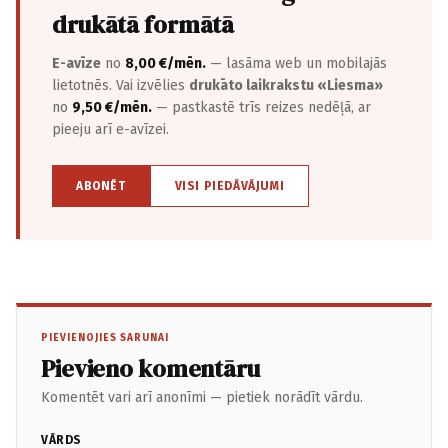
drukātā formātā
E-avīze
no
8,00 €/mēn.
— lasāma web un mobilajās
lietotnēs. Vai izvēlies
drukāto laikrakstu «Liesma»
no
9,50 €/mēn.
— pastkastē trīs reizes nedēļā, ar
pieeju arī e-avīzei.
ABONĒT
VISI PIEDĀVĀJUMI
PIEVIENOJIES SARUNAI
Pievieno komentāru
Komentēt vari arī anonīmi — pietiek norādīt vārdu.
VĀRDS