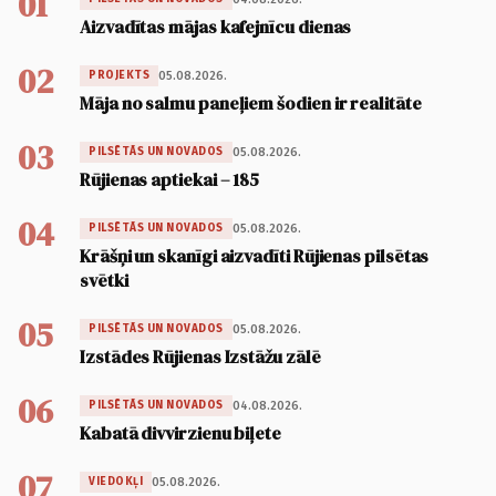
01
Aizvadītas mājas kafejnīcu dienas
02
05.08.2026.
PROJEKTS
Māja no salmu paneļiem šodien ir realitāte
03
05.08.2026.
PILSĒTĀS UN NOVADOS
Rūjienas aptiekai – 185
04
05.08.2026.
PILSĒTĀS UN NOVADOS
Krāšņi un skanīgi aizvadīti Rūjienas pilsētas
svētki
05
05.08.2026.
PILSĒTĀS UN NOVADOS
Izstādes Rūjienas Izstāžu zālē
06
04.08.2026.
PILSĒTĀS UN NOVADOS
Kabatā divvirzienu biļete
07
05.08.2026.
VIEDOKĻI