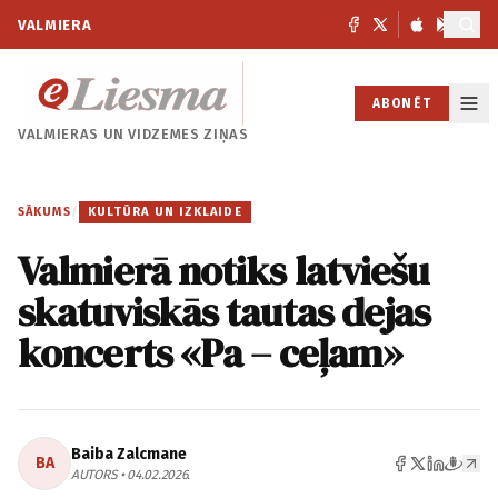
VALMIERA
ABONĒT
VALMIERAS UN
VIDZEMES ZIŅAS
SĀKUMS
/
KULTŪRA UN IZKLAIDE
Valmierā notiks latviešu
skatuviskās tautas dejas
koncerts «Pa – ceļam»
Baiba Zalcmane
BA
AUTORS • 04.02.2026.