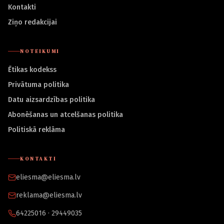
Kontakti
Ziņo redakcijai
NOTEIKUMI
Ētikas kodekss
Privātuma politika
Datu aizsardzības politika
Abonēšanas un atcelšanas politika
Politiskā reklāma
KONTAKTI
eliesma@eliesma.lv
reklama@eliesma.lv
64225016 · 29449035