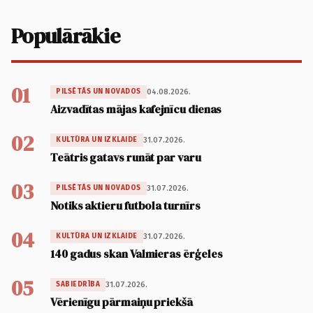
Populārākie
01
04.08.2026.
PILSĒTĀS UN NOVADOS
Aizvadītas mājas kafejnīcu dienas
02
31.07.2026.
KULTŪRA UN IZKLAIDE
Teātris gatavs runāt par varu
03
31.07.2026.
PILSĒTĀS UN NOVADOS
Notiks aktieru futbola turnīrs
04
31.07.2026.
KULTŪRA UN IZKLAIDE
140 gadus skan Valmieras ērģeles
05
31.07.2026.
SABIEDRĪBA
Vērienīgu pārmaiņu priekšā