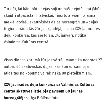
Turklāt, lai kādi būtu dejas soļi un paši dejotāji, tai jābūt
skaidri atpazīstami latviskai. Tieši to arvien no jauna
meklē latviešu skatuviskās dejas horeogrāfi un «dejas
tirgū» parāda tās žūrijai ikgadējā, nu jau XXV Jaunrades
deju konkursā, kas sestdien, 24. janvārī, notika
Valmieras Kultūras centrā.
Visas dienas garumā žūrijas vērtējumam tika nodotas 27
autoru 60 skatuviskās dejas, kas konkursam bija
atlasītas no kopumā vairāk nekā 80 pieteikumiem.
XXV Jaunrades deju konkursā uz Valmieras Kultūras
centra skatuves izdejoja pavisam 60 jaunas
horeogrāfijas.
Uģa Brālēna foto