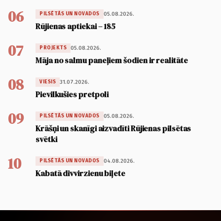
06
05.08.2026.
PILSĒTĀS UN NOVADOS
Rūjienas aptiekai – 185
07
05.08.2026.
PROJEKTS
Māja no salmu paneļiem šodien ir realitāte
08
31.07.2026.
VIESIS
Pievilkušies pretpoli
09
05.08.2026.
PILSĒTĀS UN NOVADOS
Krāšņi un skanīgi aizvadīti Rūjienas pilsētas
svētki
10
04.08.2026.
PILSĒTĀS UN NOVADOS
Kabatā divvirzienu biļete