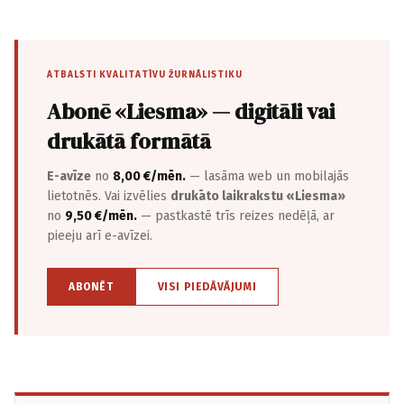
ATBALSTI KVALITATĪVU ŽURNĀLISTIKU
Abonē «Liesma» — digitāli vai
drukātā formātā
E-avīze
no
8,00 €/mēn.
— lasāma web un mobilajās
lietotnēs. Vai izvēlies
drukāto laikrakstu «Liesma»
no
9,50 €/mēn.
— pastkastē trīs reizes nedēļā, ar
pieeju arī e-avīzei.
ABONĒT
VISI PIEDĀVĀJUMI