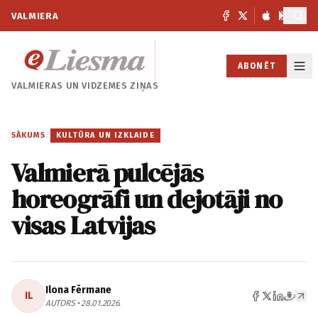
VALMIERA
ABONĒT
VALMIERAS UN
VIDZEMES ZIŅAS
SĀKUMS
/
KULTŪRA UN IZKLAIDE
Valmierā pulcējās
horeogrāfi un dejotāji no
visas Latvijas
Ilona Fērmane
IL
AUTORS • 28.01.2026.