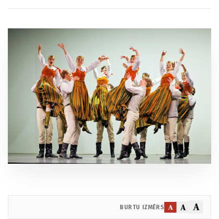
A
A
A
BURTU IZMĒRS