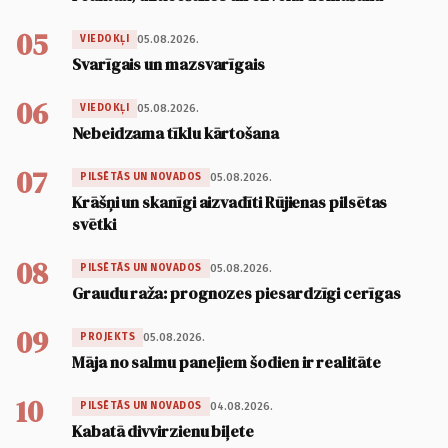
05
05.08.2026.
VIEDOKĻI
Svarīgais un mazsvarīgais
06
05.08.2026.
VIEDOKĻI
Nebeidzama tīklu kārtošana
07
05.08.2026.
PILSĒTĀS UN NOVADOS
Krāšņi un skanīgi aizvadīti Rūjienas pilsētas
svētki
08
05.08.2026.
PILSĒTĀS UN NOVADOS
Graudu raža: prognozes piesardzīgi cerīgas
09
05.08.2026.
PROJEKTS
Māja no salmu paneļiem šodien ir realitāte
10
04.08.2026.
PILSĒTĀS UN NOVADOS
Kabatā divvirzienu biļete