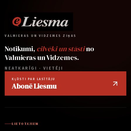
VALMIERAS UN VIDZEMES ZIŅAS
Notikumi,
cilvēki un stāsti
no
Valmieras un Vidzemes.
NEATKARĪGI · VIETĒJI
KĻŪSTI PAR LASĪTĀJU
Abonē Liesmu
LIETOTĀJIEM