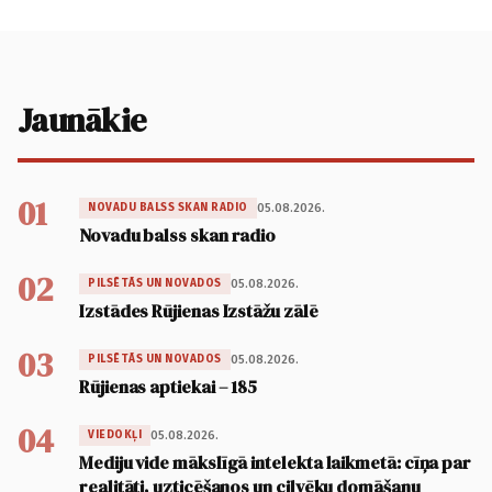
Jaunākie
01
05.08.2026.
NOVADU BALSS SKAN RADIO
Novadu balss skan radio
02
05.08.2026.
PILSĒTĀS UN NOVADOS
Izstādes Rūjienas Izstāžu zālē
03
05.08.2026.
PILSĒTĀS UN NOVADOS
Rūjienas aptiekai – 185
04
05.08.2026.
VIEDOKĻI
Mediju vide mākslīgā intelekta laikmetā: cīņa par
realitāti, uzticēšanos un cilvēku domāšanu