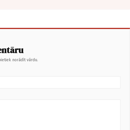
entāru
ietiek norādīt vārdu.