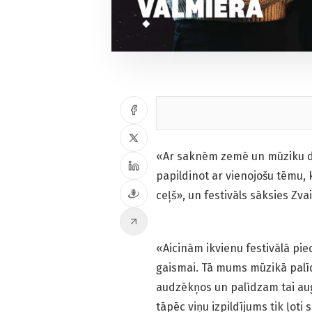
«Ar saknēm zemē un mūziku dvē
papildinot ar vienojošu tēmu, 
ceļš», un festivāls sāksies Zva
«Aicinām ikvienu festivālā pie
gaismai. Tā mums mūzikā palīd
audzēkņos un palīdzam tai augt
tāpēc viņu izpildījums tik ļoti 