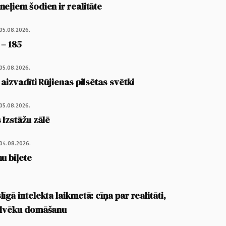
eļiem šodien ir realitāte
05.08.2026.
 – 185
05.08.2026.
 aizvadīti Rūjienas pilsētas svētki
05.08.2026.
 Izstāžu zālē
04.08.2026.
u biļete
īgā intelekta laikmetā: cīņa par realitāti,
cilvēku domāšanu