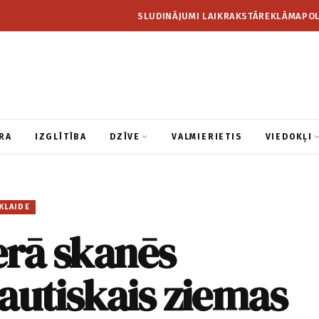
SLUDINĀJUMI LAIKRAKSTĀ
REKLĀMA
POL
RA
IZGLĪTĪBA
DZĪVE
VALMIERIETIS
VIEDOKĻI
KLAIDE
erā skanēs
autiskais ziemas