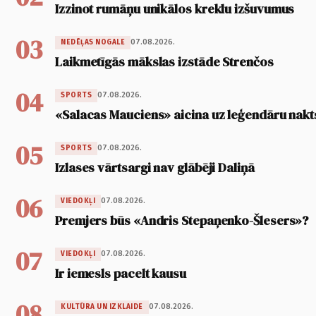
Izzinot rumāņu unikālos kreklu izšuvumus
03
07.08.2026.
NEDĒĻAS NOGALE
Laikmetīgās mākslas izstāde Strenčos
04
07.08.2026.
SPORTS
«Salacas Mauciens» aicina uz leģendāru nakt
05
07.08.2026.
SPORTS
Izlases vārtsargi nav glābēji Daliņā
06
07.08.2026.
VIEDOKĻI
Premjers būs «Andris Stepaņenko-Šlesers»?
07
07.08.2026.
VIEDOKĻI
Ir iemesls pacelt kausu
08
07.08.2026.
KULTŪRA UN IZKLAIDE