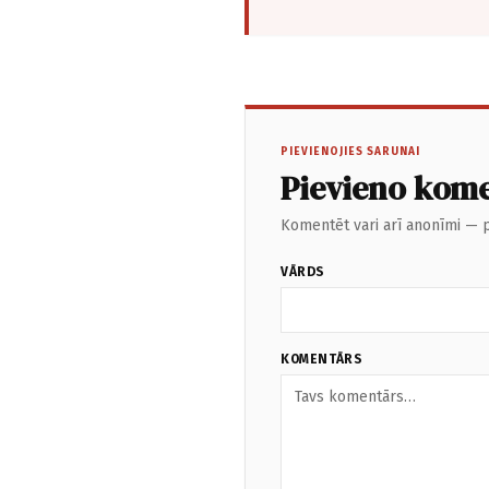
PIEVIENOJIES SARUNAI
Pievieno kom
Komentēt vari arī anonīmi — p
VĀRDS
KOMENTĀRS