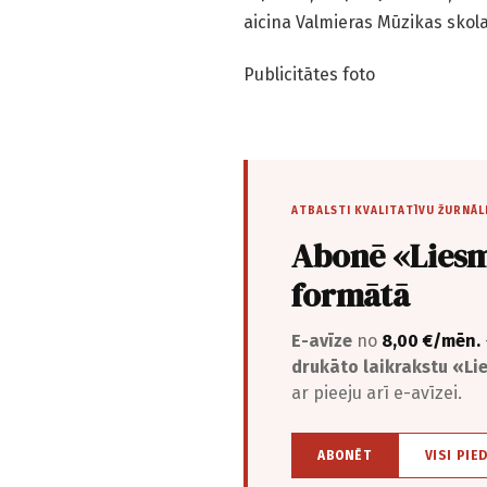
aicina Valmieras Mūzikas skol
Publicitātes foto
ATBALSTI KVALITATĪVU ŽURNĀL
Abonē «Liesm
formātā
E-avīze
no
8,00 €/mēn.
drukāto laikrakstu «L
ar pieeju arī e-avīzei.
ABONĒT
VISI PIE