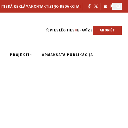
ITISKĀ REKLĀMA
KONTAKTI
ZIŅO REDAKCIJAI
PIESLĒGTIES
E-AVĪZE
ABONĒT
PROJEKTI
APMAKSĀTĀ PUBLIKĀCIJA