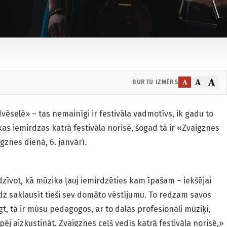
A
A
A
BURTU IZMĒRS
selē» – tas nemainīgi ir festivāla vadmotīvs, ik gadu to
kas iemirdzas katrā festivāla norisē, šogad tā ir «Zvaigznes
igznes dienā, 6. janvārī.
dzīvot, kā mūzika ļauj iemirdzēties kam īpašam – iekšējai
z saklausīt tieši sev domāto vēstījumu. To redzam savos
, tā ir mūsu pedagogos, ar to dalās profesionāli mūziķi,
spēj aizkustināt. Zvaigznes ceļš vedīs katrā festivāla norisē,»