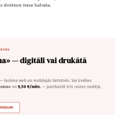
as direktore Inese Sudraba.
ISTIKU
a» — digitāli vai drukātā
— lasāma web un mobilajās lietotnēs. Vai izvēlies
iesma»
no
9,50 €/mēn.
— pastkastē trīs reizes nedēļā,
DĀVĀJUMI