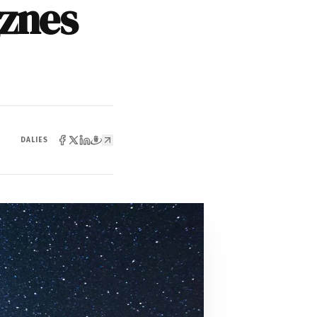
gznes
DALIES