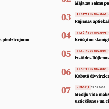
Māja no salmu pan
03
PILSĒTĀS UN NOVADOS
Rūjienas aptiekai
04
PILSĒTĀS UN NOVADOS
s piedzīvojumu
Krāšņi un skanīgi
05
PILSĒTĀS UN NOVADOS
Izstādes Rūjienas
06
PILSĒTĀS UN NOVADOS
Kabatā divvirzien
07
05.08.2026.
VIEDOKĻI
Mediju vide māksl
uzticēšanos un 