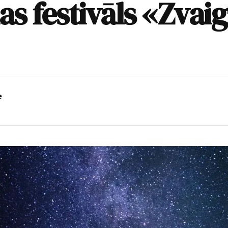
s festivāls «Zvai
e