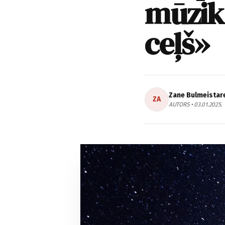
mūzika
ceļš»
Zane Bulmeistar
ZA
AUTORS • 03.01.2025.