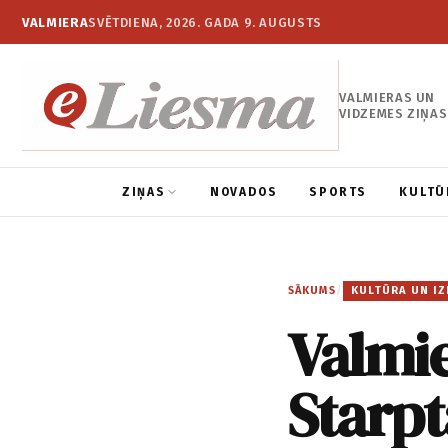
VALMIERA
SVĒTDIENA, 2026. GADA 9. AUGUSTS
VALMIERAS UN
VIDZEMES ZIŅAS
ZIŅAS
NOVADOS
SPORTS
KULTŪ
SĀKUMS
/
KULTŪRA UN IZ
Valmi
Starpt