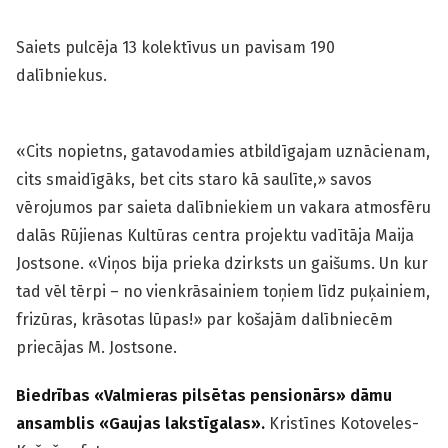
Saiets pulcēja 13 kolektīvus un pavisam 190
dalībniekus.
«Cits nopietns, gatavodamies atbildīgajam uznācienam,
cits smaidīgāks, bet cits staro kā sau­līte,» savos
vērojumos par saieta dalībniekiem un vakara atmosfēru
dalās Rūjienas Kultūras centra projektu vadītāja Maija
Jostsone. «Viņos bija prieka dzirksts un gaišums. Un kur
tad vēl tērpi – no vienkrāsainiem toņiem līdz puķainiem,
frizūras, krāsotas lūpas!» par košajām dalībniecēm
priecājas M. Jost­sone.
Biedrības «Valmieras pilsētas pensionārs» dāmu
ansamblis «Gaujas lakstīgalas».
Kristīnes Kotoveles-