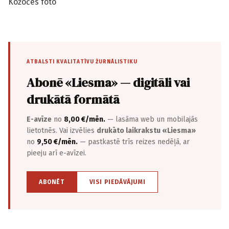
Kožočes foto
ATBALSTI KVALITATĪVU ŽURNĀLISTIKU
Abonē «Liesma» — digitāli vai
drukātā formātā
E-avīze
no
8,00 €/mēn.
— lasāma web un mobilajās
lietotnēs. Vai izvēlies
drukāto laikrakstu «Liesma»
no
9,50 €/mēn.
— pastkastē trīs reizes nedēļā, ar
pieeju arī e-avīzei.
ABONĒT
VISI PIEDĀVĀJUMI