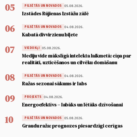
05
05.08.2026.
PILSĒTĀS UN NOVADOS
Izstādes Rūjienas Izstāžu zālē
06
04.08.2026.
PILSĒTĀS UN NOVADOS
Kabatā divvirzienu biļete
07
05.08.2026.
VIEDOKĻI
Mediju vide mākslīgā intelekta laikmetā: cīņa par
realitāti, uzticēšanos un cilvēku domāšanu
08
04.08.2026.
PILSĒTĀS UN NOVADOS
Ražas sezonai sākums ir labs
09
04.08.2026.
PROJEKTS
Energoefektīvs – labāks un lētāks dzīvošanai
10
05.08.2026.
PILSĒTĀS UN NOVADOS
Graudu raža: prognozes piesardzīgi cerīgas