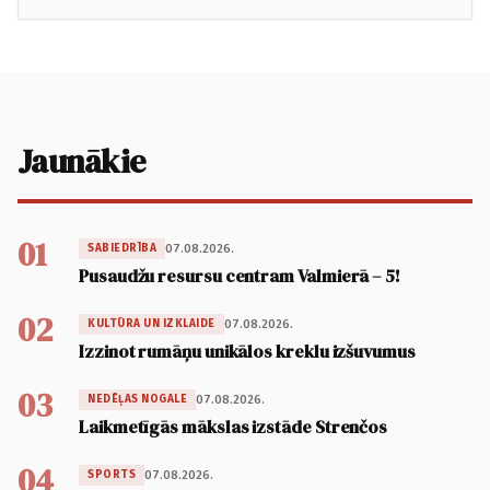
Jaunākie
01
07.08.2026.
SABIEDRĪBA
Pusaudžu resursu centram Valmierā – 5!
02
07.08.2026.
KULTŪRA UN IZKLAIDE
Izzinot rumāņu unikālos kreklu izšuvumus
03
07.08.2026.
NEDĒĻAS NOGALE
Laikmetīgās mākslas izstāde Strenčos
04
07.08.2026.
SPORTS