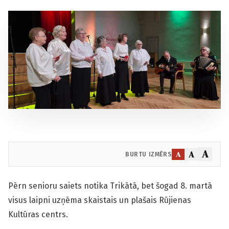
A
A
A
BURTU IZMĒRS
Pērn senioru saiets notika Trikātā, bet šogad 8. martā
visus laipni uzņēma skaistais un plašais Rūjienas
Kultūras centrs.