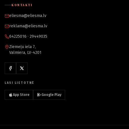
KONTAKTI
eliesma@eliesma.lv
reklama@eliesma.lv
64225016 · 29449035
Ziemeļu iela 7,
Valmiera, LV-4201
LASI LIETOTNĒ
App Store
Google Play