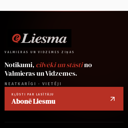
VALMIERAS UN VIDZEMES ZIŅAS
Notikumi,
cilvēki un stāsti
no
Valmieras un Vidzemes.
NEATKARĪGI · VIETĒJI
KĻŪSTI PAR LASĪTĀJU
Abonē Liesmu