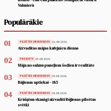
Valmierā
Populārākie
01
04.08.2026.
PILSĒTĀS UN NOVADOS
Aizvadītas mājas kafejnīcu dienas
02
05.08.2026.
PROJEKTS
Māja no salmu paneļiem šodien ir realitāte
03
05.08.2026.
PILSĒTĀS UN NOVADOS
Rūjienas aptiekai – 185
04
05.08.2026.
PILSĒTĀS UN NOVADOS
Krāšņi un skanīgi aizvadīti Rūjienas pilsētas
svētki