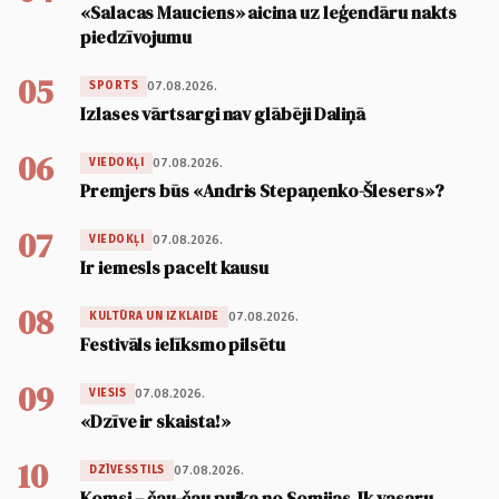
«Salacas Mauciens» aicina uz leģendāru nakts
piedzīvojumu
05
07.08.2026.
SPORTS
Izlases vārtsargi nav glābēji Daliņā
06
07.08.2026.
VIEDOKĻI
Premjers būs «Andris Stepaņenko-Šlesers»?
07
07.08.2026.
VIEDOKĻI
Ir iemesls pacelt kausu
08
07.08.2026.
KULTŪRA UN IZKLAIDE
Festivāls ielīksmo pilsētu
09
07.08.2026.
VIESIS
«Dzīve ir skaista!»
10
07.08.2026.
DZĪVESSTILS
Komsi – čau-čau puika no Somijas. Ik vasaru