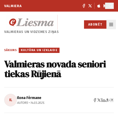
VALMIERA
ABONĒT
VALMIERAS UN
VIDZEMES ZIŅAS
SĀKUMS
/
KULTŪRA UN IZKLAIDE
Valmieras novada seniori
tiekas Rūjienā
Ilona Fērmane
IL
AUTORS • 14.03.2025.