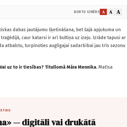
A
A
A
BURTU IZMĒRS
ētiskas dabas jautājumu šķetināšana, bet šajā apjukuma un
raģēdijā, caur katarsi ir arī bultiņa uz izeju. Izrāde tapusi ar
a atbalstu, turpinoties auglīgajai sadarbībai jau trīs sezonu
ai uz to ir tiesības? Titullomā Māra Mennika.
Matīsa
ISTIKU
a» — digitāli vai drukātā