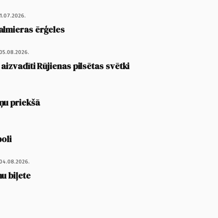
1.07.2026.
almieras ērģeles
05.08.2026.
 aizvadīti Rūjienas pilsētas svētki
ņu priekšā
poli
04.08.2026.
u biļete