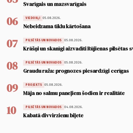
Svarīgais un mazsvarīgais
06
05.08.2026.
VIEDOKĻI
Nebeidzama tīklu kārtošana
07
05.08.2026.
PILSĒTĀS UN NOVADOS
Krāšņi un skanīgi aizvadīti Rūjienas pilsētas s
08
05.08.2026.
PILSĒTĀS UN NOVADOS
Graudu raža: prognozes piesardzīgi cerīgas
09
05.08.2026.
PROJEKTS
Māja no salmu paneļiem šodien ir realitāte
10
04.08.2026.
PILSĒTĀS UN NOVADOS
Kabatā divvirzienu biļete