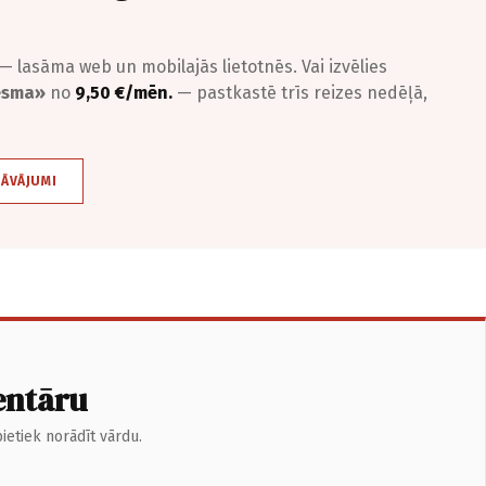
— lasāma web un mobilajās lietotnēs. Vai izvēlies
iesma»
no
9,50 €/mēn.
— pastkastē trīs reizes nedēļā,
DĀVĀJUMI
entāru
ietiek norādīt vārdu.