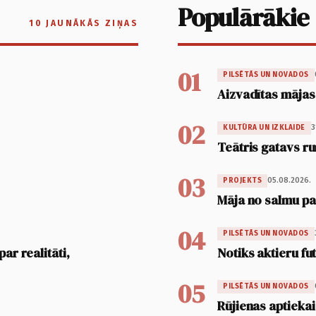
Populārākie
10 JAUNĀKĀS ZIŅAS
01
PILSĒTĀS UN NOVADOS
Aizvadītas mājas
02
3
KULTŪRA UN IZKLAIDE
Teātris gatavs ru
03
05.08.2026.
PROJEKTS
Māja no salmu pan
04
PILSĒTĀS UN NOVADOS
ar realitāti,
Notiks aktieru fu
05
PILSĒTĀS UN NOVADOS
Rūjienas aptiekai