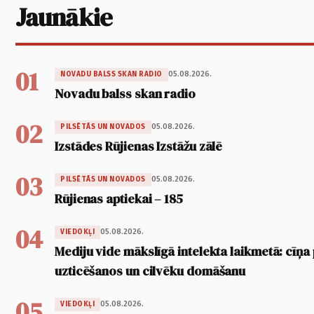
Jaunākie
01
05.08.2026.
NOVADU BALSS SKAN RADIO
Novadu balss skan radio
02
05.08.2026.
PILSĒTĀS UN NOVADOS
Izstādes Rūjienas Izstāžu zālē
03
05.08.2026.
PILSĒTĀS UN NOVADOS
Rūjienas aptiekai – 185
04
05.08.2026.
VIEDOKĻI
Mediju vide mākslīgā intelekta laikmetā: cīņa p
uzticēšanos un cilvēku domāšanu
05
05.08.2026.
VIEDOKĻI