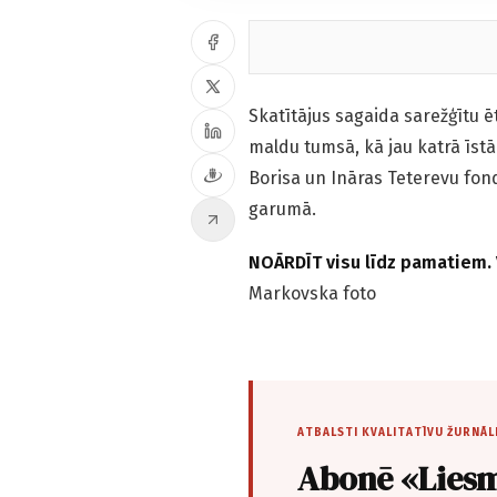
Skatītājus sagaida sarežģītu 
maldu tumsā, kā jau katrā īstā t
Borisa un Ināras Teterevu fond
garumā.
NOĀRDĪT visu līdz pamatiem. V
Markovska foto
ATBALSTI KVALITATĪVU ŽURNĀL
Abonē «Liesm