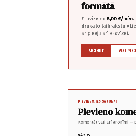
formātā
E-avīze
no
8,00 €/mēn.
drukāto laikrakstu «L
ar pieeju arī e-avīzei.
ABONĒT
VISI PIE
PIEVIENOJIES SARUNAI
Pievieno kom
Komentēt vari arī anonīmi — p
VĀRDS