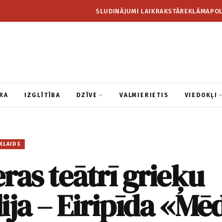
SLUDINĀJUMI LAIKRAKSTĀ
REKLĀMA
POL
RA
IZGLĪTĪBA
DZĪVE
VALMIERIETIS
VIEDOKĻI
KLAIDE
ras teātrī grieķu
ija – Eiripīda «Mē