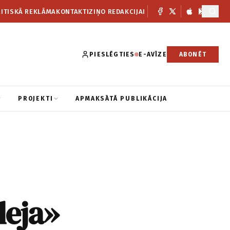
ITISKĀ REKLĀMA
KONTAKTI
ZIŅO REDAKCIJAI
PIESLĒGTIES
E-AVĪZE
ABONĒT
PROJEKTI
APMAKSĀTĀ PUBLIKĀCIJA
deja»