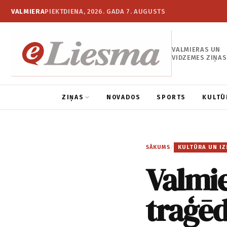
VALMIERA
PIEKTDIENA, 2026. GADA 7. AUGUSTS
VALMIERAS UN
VIDZEMES ZIŅAS
ZIŅAS
NOVADOS
SPORTS
KULTŪ
SĀKUMS
/
KULTŪRA UN IZ
Valmie
traģēd