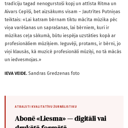
tradīciju tagad nenogurstoši kopj un attīsta Ritma un
Aivars Cepīši, bet aizsākums visam – Jautrītes Putniņas
teiktais: «Lai katram bērnam tiktu mācīta mūzika pēc
viņa varēšanas un saprašanas, lai bērniem, kuri ir
mūzikas ceļa sākumā, būtu iespēja uzstāties kopā ar
profesionāliem mūziķiem. Ieguvēji, protams, ir bērni, jo
viņi klausās, kā muzicē profesionāli mūziķi, no tā mācās
un iedvesmojas.»
IEVA VEIDE.
Sandras Gredzenas foto
ATBALSTI KVALITATĪVU ŽURNĀLISTIKU
Abonē «Liesma» — digitāli vai
drukātā formātā