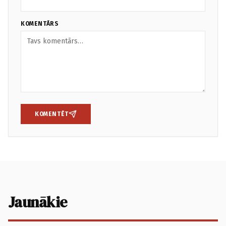
KOMENTĀRS
KOMENTĒT
Jaunākie