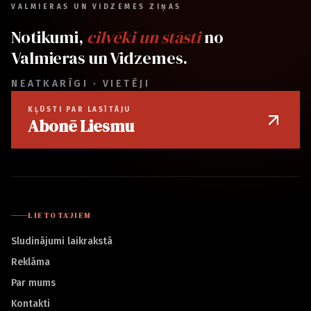
VALMIERAS UN VIDZEMES ZIŅAS
Notikumi,
cilvēki un stāsti
no
Valmieras un Vidzemes.
NEATKARĪGI · VIETĒJI
KĻŪSTI PAR LASĪTĀJU
Abonē Liesmu
LIETOTĀJIEM
Sludinājumi laikrakstā
Reklāma
Par mums
Kontakti