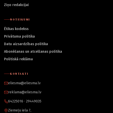
Ziņo redakcijai
NOTEIKUMI
Ētikas kodekss
Privātuma politika
Datu aizsardzības politika
Abonēšanas un atcelšanas politika
Politiskā reklāma
KONTAKTI
eliesma@eliesma.lv
reklama@eliesma.lv
64225016 · 29449035
Ziemeļu iela 7,