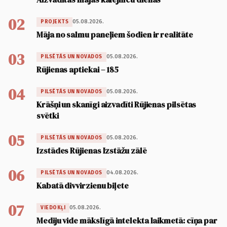
02
05.08.2026.
PROJEKTS
Māja no salmu paneļiem šodien ir realitāte
03
05.08.2026.
PILSĒTĀS UN NOVADOS
Rūjienas aptiekai – 185
04
05.08.2026.
PILSĒTĀS UN NOVADOS
Krāšņi un skanīgi aizvadīti Rūjienas pilsētas
svētki
05
05.08.2026.
PILSĒTĀS UN NOVADOS
Izstādes Rūjienas Izstāžu zālē
06
04.08.2026.
PILSĒTĀS UN NOVADOS
Kabatā divvirzienu biļete
07
05.08.2026.
VIEDOKĻI
Mediju vide mākslīgā intelekta laikmetā: cīņa par