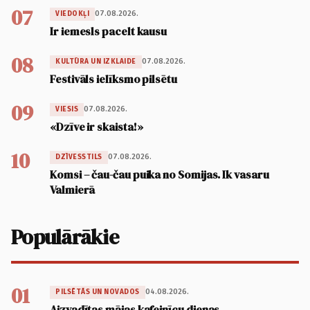
07
07.08.2026.
VIEDOKĻI
Ir iemesls pacelt kausu
08
07.08.2026.
KULTŪRA UN IZKLAIDE
Festivāls ielīksmo pilsētu
09
07.08.2026.
VIESIS
«Dzīve ir skaista!»
10
07.08.2026.
DZĪVESSTILS
Komsi – čau-čau puika no Somijas. Ik vasaru
Valmierā
Populārākie
01
04.08.2026.
PILSĒTĀS UN NOVADOS
Aizvadītas mājas kafejnīcu dienas