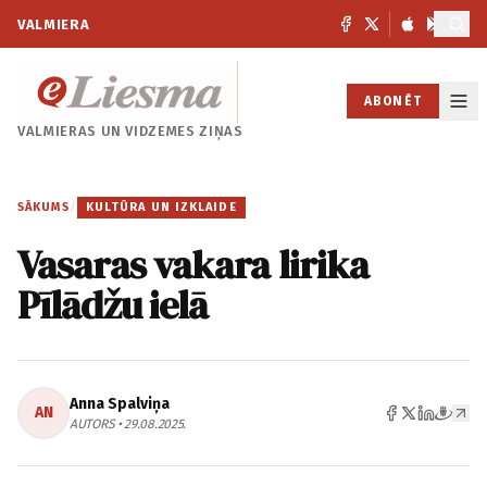
VALMIERA
ABONĒT
VALMIERAS UN
VIDZEMES ZIŅAS
SĀKUMS
/
KULTŪRA UN IZKLAIDE
Vasaras vakara lirika
Pīlādžu ielā
Anna Spalviņa
AN
AUTORS • 29.08.2025.