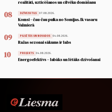
realitāti, uzticēšanos un cilvēku domāšanu
08
07.08.2026.
DZĪVESSTILS
Komsi – čau-čau puika no Somijas. Ik vasaru
Valmierā
09
04.08.2026.
PILSĒTĀS UN NOVADOS
Ražas sezonai sākums ir labs
10
04.08.2026.
PROJEKTS
Energoefektīvs – labāks un lētāks dzīvošanai