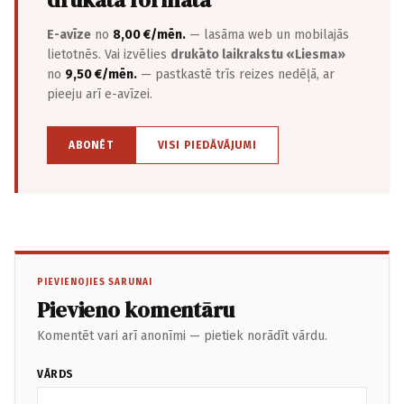
E-avīze
no
8,00 €/mēn.
— lasāma web un mobilajās
lietotnēs. Vai izvēlies
drukāto laikrakstu «Liesma»
no
9,50 €/mēn.
— pastkastē trīs reizes nedēļā, ar
pieeju arī e-avīzei.
ABONĒT
VISI PIEDĀVĀJUMI
PIEVIENOJIES SARUNAI
Pievieno komentāru
Komentēt vari arī anonīmi — pietiek norādīt vārdu.
VĀRDS