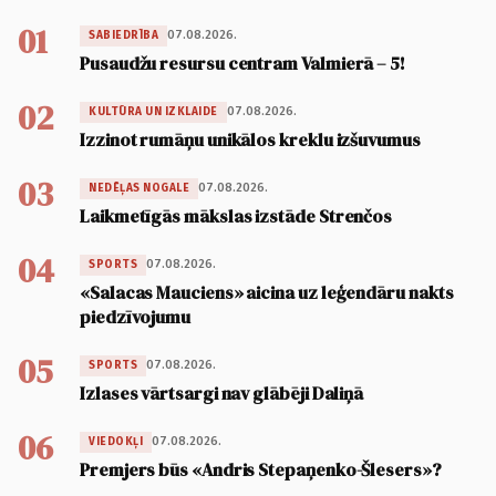
01
07.08.2026.
SABIEDRĪBA
Pusaudžu resursu centram Valmierā – 5!
02
07.08.2026.
KULTŪRA UN IZKLAIDE
Izzinot rumāņu unikālos kreklu izšuvumus
03
07.08.2026.
NEDĒĻAS NOGALE
Laikmetīgās mākslas izstāde Strenčos
04
07.08.2026.
SPORTS
«Salacas Mauciens» aicina uz leģendāru nakts
piedzīvojumu
05
07.08.2026.
SPORTS
Izlases vārtsargi nav glābēji Daliņā
06
07.08.2026.
VIEDOKĻI
Premjers būs «Andris Stepaņenko-Šlesers»?