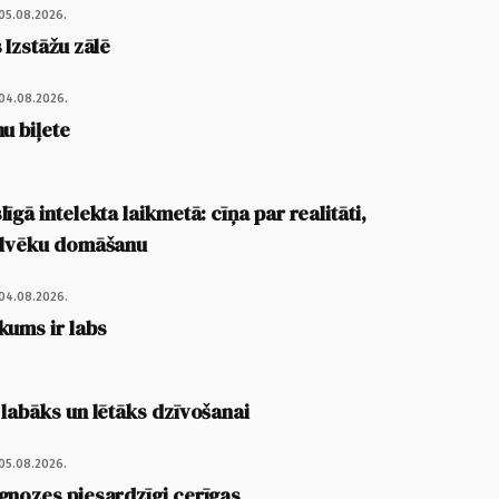
05.08.2026.
 Izstāžu zālē
04.08.2026.
u biļete
īgā intelekta laikmetā: cīņa par realitāti,
cilvēku domāšanu
04.08.2026.
kums ir labs
 labāks un lētāks dzīvošanai
05.08.2026.
gnozes piesardzīgi cerīgas