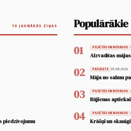
Populārākie
10 JAUNĀKĀS ZIŅAS
01
PILSĒTĀS UN NOVADOS
Aizvadītas mājas
02
05.08.2026.
PROJEKTS
Māja no salmu pan
03
PILSĒTĀS UN NOVADOS
Rūjienas aptiekai
04
PILSĒTĀS UN NOVADOS
s piedzīvojumu
Krāšņi un skanīgi