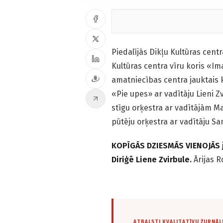
Piedalījās Dikļu Kultūras centr
Kultūras centra vīru koris «Im
amatniecības centra jauktais k
«Pie upes» ar vadītāju Lieni Z
stīgu orķestra ar vadītājām Ma
pūtēju orķestra ar vadītāju S
KOPĪGĀS DZIESMĀS VIENOJĀS ja
Diriģē Liene Zvirbule.
Ārijas 
ATBALSTI KVALITATĪVU ŽURNĀL