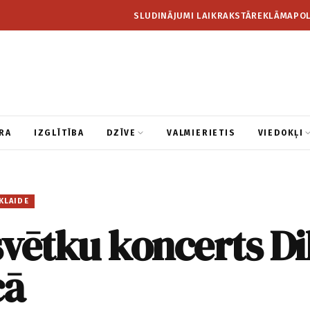
SLUDINĀJUMI LAIKRAKSTĀ
REKLĀMA
POL
RA
IZGLĪTĪBA
DZĪVE
VALMIERIETIS
VIEDOKĻI
KLAIDE
vētku koncerts Di
cā