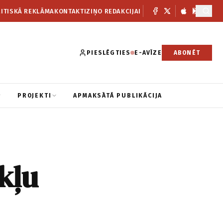
ITISKĀ REKLĀMA
KONTAKTI
ZIŅO REDAKCIJAI
PIESLĒGTIES
E-AVĪZE
ABONĒT
PROJEKTI
APMAKSĀTĀ PUBLIKĀCIJA
kļu