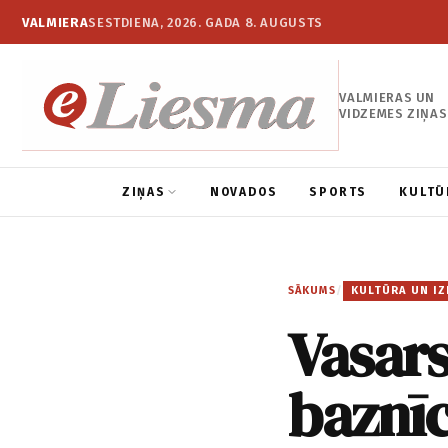
VALMIERA
SESTDIENA, 2026. GADA 8. AUGUSTS
VALMIERAS UN
VIDZEMES ZIŅAS
ZIŅAS
NOVADOS
SPORTS
KULTŪ
SĀKUMS
/
KULTŪRA UN IZ
Vasars
baznī