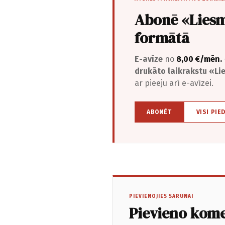
Abonē «Liesm
formātā
E-avīze
no
8,00 €/mēn.
drukāto laikrakstu «L
ar pieeju arī e-avīzei.
ABONĒT
VISI PIE
PIEVIENOJIES SARUNAI
Pievieno kom