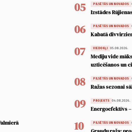
05
PILSĒTĀS UN NOVADOS
Izstādes Rūjienas
06
PILSĒTĀS UN NOVADOS
Kabatā divvirzien
07
05.08.2026.
VIEDOKĻI
Mediju vide māksl
uzticēšanos un 
08
PILSĒTĀS UN NOVADOS
Ražas sezonai sā
09
04.08.2026.
PROJEKTS
Energoefektīvs –
10
Valmierā
PILSĒTĀS UN NOVADOS
Graudu raža: pro