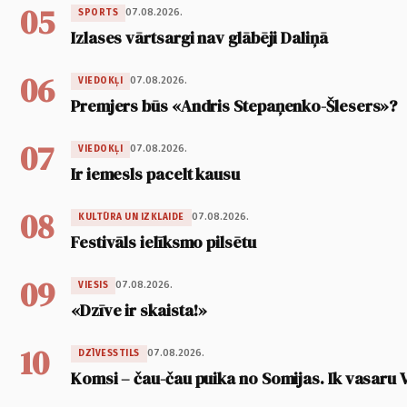
05
07.08.2026.
SPORTS
Izlases vārtsargi nav glābēji Daliņā
06
07.08.2026.
VIEDOKĻI
Premjers būs «Andris Stepaņenko-Šlesers»?
07
07.08.2026.
VIEDOKĻI
Ir iemesls pacelt kausu
08
07.08.2026.
KULTŪRA UN IZKLAIDE
Festivāls ielīksmo pilsētu
09
07.08.2026.
VIESIS
«Dzīve ir skaista!»
10
07.08.2026.
DZĪVESSTILS
Komsi – čau-čau puika no Somijas. Ik vasaru 