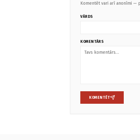
Komentēt vari arī anonīmi — p
VĀRDS
KOMENTĀRS
KOMENTĒT