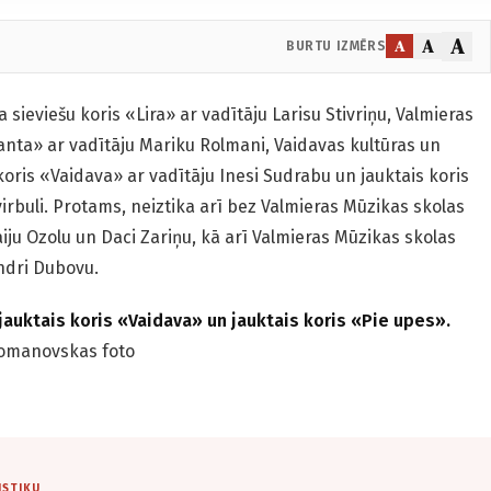
A
A
A
BURTU IZMĒRS
a sieviešu koris «Lira» ar vadītāju Larisu Stivriņu, Valmieras
anta» ar vadītāju Mariku Rolmani, Vaidavas kultūras un
oris «Vaidava» ar vadītāju Inesi Sudrabu un jauktais koris
virbuli. Protams, neiztika arī bez Valmieras Mūzikas skolas
iju Ozolu un Daci Zariņu, kā arī Valmieras Mūzikas skolas
andri Dubovu.
uktais koris «Vaidava» un jauktais koris «Pie upes».
Romanovskas foto
ISTIKU