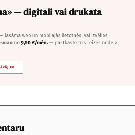
a» — digitāli vai drukātā
— lasāma web un mobilajās lietotnēs. Vai izvēlies
iesma»
no
9,50 €/mēn.
— pastkastē trīs reizes nedēļā,
DĀVĀJUMI
entāru