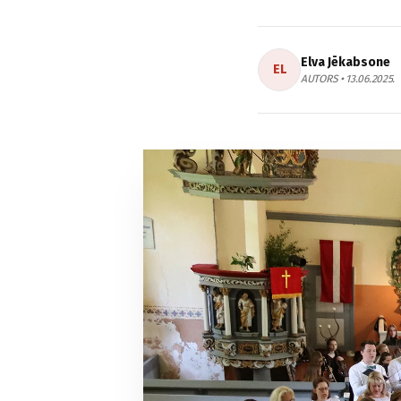
Elva Jēkabsone
EL
AUTORS • 13.06.2025.