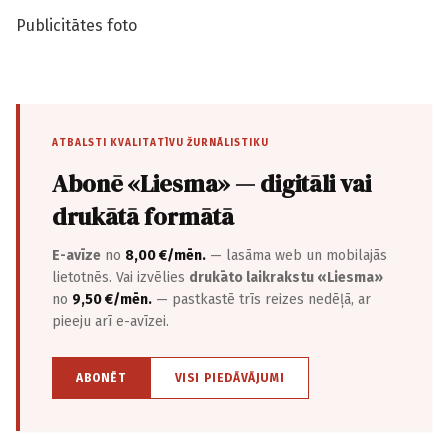
Publicitātes foto
ATBALSTI KVALITATĪVU ŽURNĀLISTIKU
Abonē «Liesma» — digitāli vai
drukātā formātā
E-avīze
no
8,00 €/mēn.
— lasāma web un mobilajās
lietotnēs. Vai izvēlies
drukāto laikrakstu «Liesma»
no
9,50 €/mēn.
— pastkastē trīs reizes nedēļā, ar
pieeju arī e-avīzei.
ABONĒT
VISI PIEDĀVĀJUMI