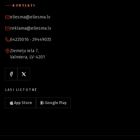
KONTAKTI
eliesma@eliesma.lv
reklama@eliesma.lv
64225016 · 29449035
Ziemeļu iela 7,
Valmiera, LV-4201
LASI LIETOTNĒ
App Store
Google Play