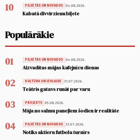
10
04.08.2026.
PILSĒTĀS UN NOVADOS
Kabatā divvirzienu biļete
Populārākie
01
04.08.2026.
PILSĒTĀS UN NOVADOS
Aizvadītas mājas kafejnīcu dienas
02
31.07.2026.
KULTŪRA UN IZKLAIDE
Teātris gatavs runāt par varu
03
05.08.2026.
PROJEKTS
Māja no salmu paneļiem šodien ir realitāte
04
31.07.2026.
PILSĒTĀS UN NOVADOS
Notiks aktieru futbola turnīrs