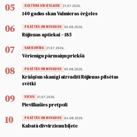
05
31.07.2026.
KULTŪRA UN IZKLAIDE
140 gadus skan Valmieras ērģeles
06
05.08.2026.
PILSĒTĀS UN NOVADOS
Rūjienas aptiekai – 185
07
31.07.2026.
SABIEDRĪBA
Vērienīgu pārmaiņu priekšā
08
05.08.2026.
PILSĒTĀS UN NOVADOS
Krāšņi un skanīgi aizvadīti Rūjienas pilsētas
svētki
09
31.07.2026.
VIESIS
Pievilkušies pretpoli
10
04.08.2026.
PILSĒTĀS UN NOVADOS
Kabatā divvirzienu biļete