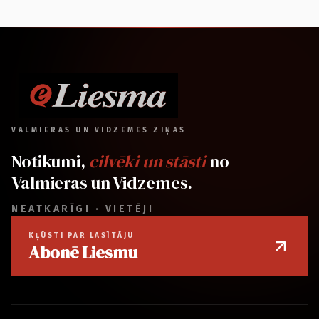
VALMIERAS UN VIDZEMES ZIŅAS
Notikumi,
cilvēki un stāsti
no
Valmieras un Vidzemes.
NEATKARĪGI · VIETĒJI
KĻŪSTI PAR LASĪTĀJU
Abonē Liesmu