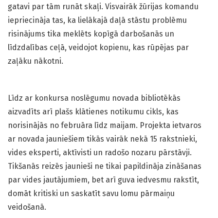
gatavi par tām runāt skaļi. Visvairāk žūrijas komandu
iepriecināja tas, ka lielākajā daļā stāstu problēmu
risinājums tika meklēts kopīgā darbošanās un
līdzdalības ceļā, veidojot kopienu, kas rūpējas par
zaļāku nākotni.
Līdz ar konkursa noslēgumu novada bibliotēkās
aizvadīts arī plašs klātienes notikumu cikls, kas
norisinājās no februāra līdz maijam. Projekta ietvaros
ar novada jauniešiem tikās vairāk nekā 15 rakstnieki,
vides eksperti, aktīvisti un radošo nozaru pārstāvji.
Tikšanās reizēs jaunieši ne tikai papildināja zināšanas
par vides jautājumiem, bet arī guva iedvesmu rakstīt,
domāt kritiski un saskatīt savu lomu pārmaiņu
veidošanā.