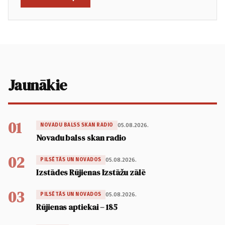
Jaunākie
01
05.08.2026.
NOVADU BALSS SKAN RADIO
Novadu balss skan radio
02
05.08.2026.
PILSĒTĀS UN NOVADOS
Izstādes Rūjienas Izstāžu zālē
03
05.08.2026.
PILSĒTĀS UN NOVADOS
Rūjienas aptiekai – 185