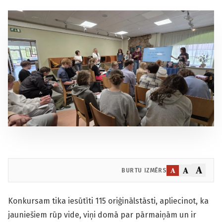
A
A
A
BURTU IZMĒRS
Konkursam tika iesūtīti 115 oriģinālstāsti, apliecinot, ka
jauniešiem rūp vide, viņi domā par pārmaiņām un ir