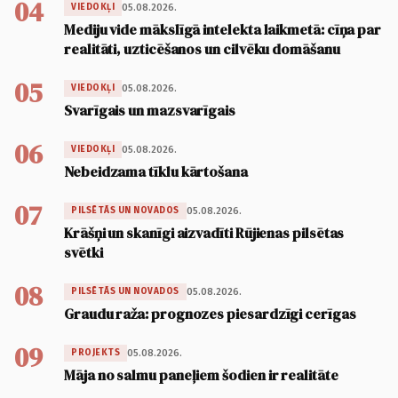
04
05.08.2026.
VIEDOKĻI
Mediju vide mākslīgā intelekta laikmetā: cīņa par
realitāti, uzticēšanos un cilvēku domāšanu
05
05.08.2026.
VIEDOKĻI
Svarīgais un mazsvarīgais
06
05.08.2026.
VIEDOKĻI
Nebeidzama tīklu kārtošana
07
05.08.2026.
PILSĒTĀS UN NOVADOS
Krāšņi un skanīgi aizvadīti Rūjienas pilsētas
svētki
08
05.08.2026.
PILSĒTĀS UN NOVADOS
Graudu raža: prognozes piesardzīgi cerīgas
09
05.08.2026.
PROJEKTS
Māja no salmu paneļiem šodien ir realitāte