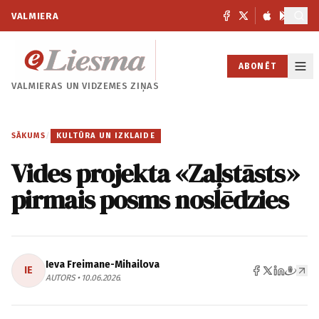
VALMIERA
ABONĒT
VALMIERAS UN
VIDZEMES ZIŅAS
SĀKUMS
/
KULTŪRA UN IZKLAIDE
Vides projekta «Zaļstāsts»
pirmais posms noslēdzies
Ieva Freimane-Mihailova
IE
AUTORS • 10.06.2026.