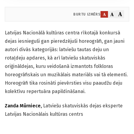
A
A
A
BURTU IZMĒRS
Latvijas Nacionālā kultūras centra rīkotajā konkursā
dejas iesnieguši gan pieredzējuši horeogrāfi, gan jauni
autori divās kategorijās: latviešu tautas deju un
rotaļdeju apdares, kā arī latviešu skatuviskās
oriģināldejas, kuru veidošanā izmantots folkloras
horeogrāfiskais un muzikālais materiāls vai tā elementi.
Horeogrāfi tika rosināti pievērsties visu paaudžu deju
kolektīvu repertuāra papildināšanai.
Zanda Mūrniece,
Latviešu skatuviskās dejas eksperte
Latvijas Nacionālais kultūras centrs