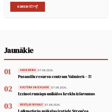
KOMENTĒT
Jaunākie
01
07.08.2026.
SABIEDRĪBA
Pusaudžu resursu centram Valmierā – 5!
02
07.08.2026.
KULTŪRA UN IZKLAIDE
Izzinot rumāņu unikālos kreklu izšuvumus
03
07.08.2026.
NEDĒĻAS NOGALE
Laikmetīgās mākslas izstāde Strenčos