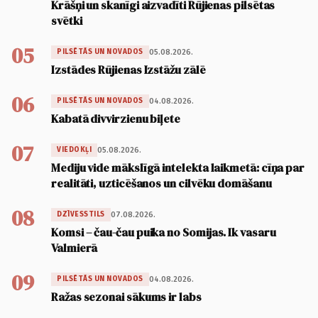
Krāšņi un skanīgi aizvadīti Rūjienas pilsētas
svētki
05
05.08.2026.
PILSĒTĀS UN NOVADOS
Izstādes Rūjienas Izstāžu zālē
06
04.08.2026.
PILSĒTĀS UN NOVADOS
Kabatā divvirzienu biļete
07
05.08.2026.
VIEDOKĻI
Mediju vide mākslīgā intelekta laikmetā: cīņa par
realitāti, uzticēšanos un cilvēku domāšanu
08
07.08.2026.
DZĪVESSTILS
Komsi – čau-čau puika no Somijas. Ik vasaru
Valmierā
09
04.08.2026.
PILSĒTĀS UN NOVADOS
Ražas sezonai sākums ir labs