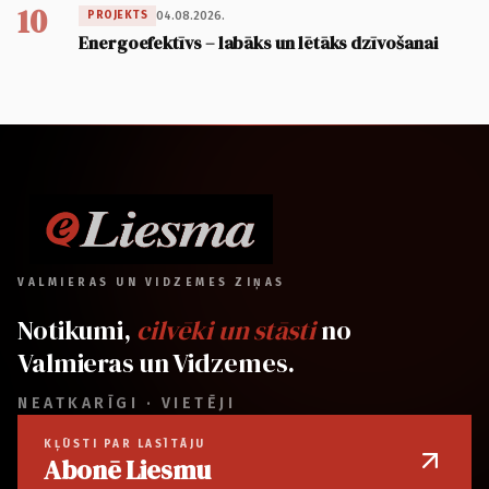
10
04.08.2026.
PROJEKTS
Energoefektīvs – labāks un lētāks dzīvošanai
VALMIERAS UN VIDZEMES ZIŅAS
Notikumi,
cilvēki un stāsti
no
Valmieras un Vidzemes.
NEATKARĪGI · VIETĒJI
KĻŪSTI PAR LASĪTĀJU
Abonē Liesmu