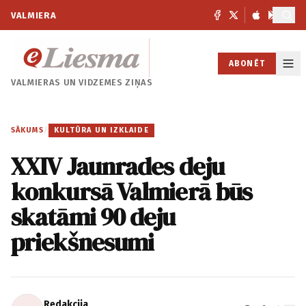
VALMIERA
ABONĒT
VALMIERAS UN
VIDZEMES ZIŅAS
SĀKUMS
/
KULTŪRA UN IZKLAIDE
XXIV Jaunrades deju
konkursā Valmierā būs
skatāmi 90 deju
priekšnesumi
Redakcija