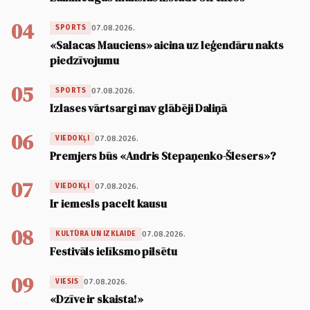
04
07.08.2026.
SPORTS
«Salacas Mauciens» aicina uz leģendāru nakts
piedzīvojumu
05
07.08.2026.
SPORTS
Izlases vārtsargi nav glābēji Daliņā
06
07.08.2026.
VIEDOKĻI
Premjers būs «Andris Stepaņenko-Šlesers»?
07
07.08.2026.
VIEDOKĻI
Ir iemesls pacelt kausu
08
07.08.2026.
KULTŪRA UN IZKLAIDE
Festivāls ielīksmo pilsētu
09
07.08.2026.
VIESIS
«Dzīve ir skaista!»