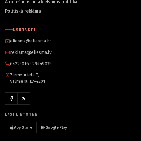
Abonēšanas un atcelšanas politika
Politiskā reklāma
KONTAKTI
eliesma@eliesma.lv
reklama@eliesma.lv
64225016 · 29449035
Ziemeļu iela 7,
Valmiera, LV-4201
LASI LIETOTNĒ
App Store
Google Play