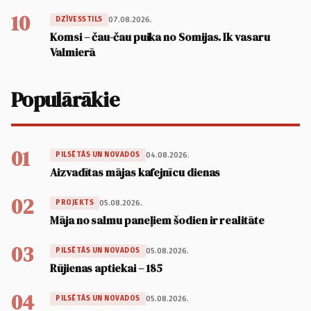
10
07.08.2026.
DZĪVESSTILS
Komsi – čau-čau puika no Somijas. Ik vasaru
Valmierā
Populārākie
01
04.08.2026.
PILSĒTĀS UN NOVADOS
Aizvadītas mājas kafejnīcu dienas
02
05.08.2026.
PROJEKTS
Māja no salmu paneļiem šodien ir realitāte
03
05.08.2026.
PILSĒTĀS UN NOVADOS
Rūjienas aptiekai – 185
04
05.08.2026.
PILSĒTĀS UN NOVADOS