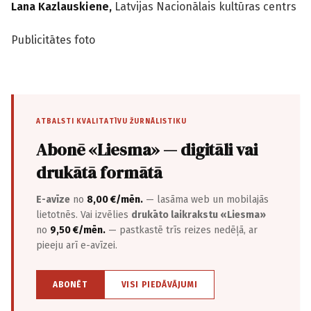
Lana Kazlauskiene,
Latvijas Nacionālais kultūras centrs
Publicitātes foto
ATBALSTI KVALITATĪVU ŽURNĀLISTIKU
Abonē «Liesma» — digitāli vai
drukātā formātā
E-avīze
no
8,00 €/mēn.
— lasāma web un mobilajās
lietotnēs. Vai izvēlies
drukāto laikrakstu «Liesma»
no
9,50 €/mēn.
— pastkastē trīs reizes nedēļā, ar
pieeju arī e-avīzei.
ABONĒT
VISI PIEDĀVĀJUMI