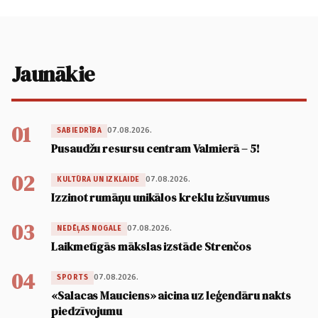
Jaunākie
01
07.08.2026.
SABIEDRĪBA
Pusaudžu resursu centram Valmierā – 5!
02
07.08.2026.
KULTŪRA UN IZKLAIDE
Izzinot rumāņu unikālos kreklu izšuvumus
03
07.08.2026.
NEDĒĻAS NOGALE
Laikmetīgās mākslas izstāde Strenčos
04
07.08.2026.
SPORTS
«Salacas Mauciens» aicina uz leģendāru nakts
piedzīvojumu