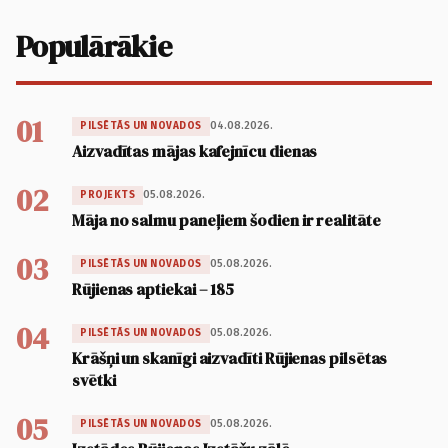
Populārākie
01
04.08.2026.
PILSĒTĀS UN NOVADOS
Aizvadītas mājas kafejnīcu dienas
02
05.08.2026.
PROJEKTS
Māja no salmu paneļiem šodien ir realitāte
03
05.08.2026.
PILSĒTĀS UN NOVADOS
Rūjienas aptiekai – 185
04
05.08.2026.
PILSĒTĀS UN NOVADOS
Krāšņi un skanīgi aizvadīti Rūjienas pilsētas
svētki
05
05.08.2026.
PILSĒTĀS UN NOVADOS