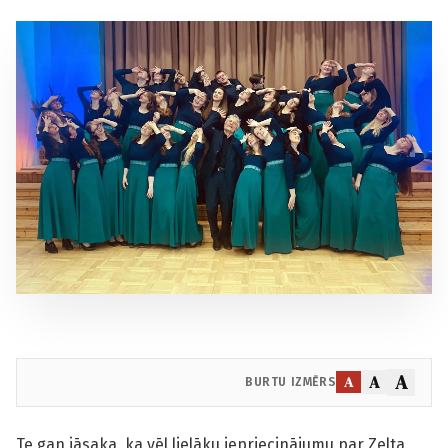
A
A
A
BURTU IZMĒRS
Te gan jāsaka, ka vēl lielāku iepriecinājumu par Zelta