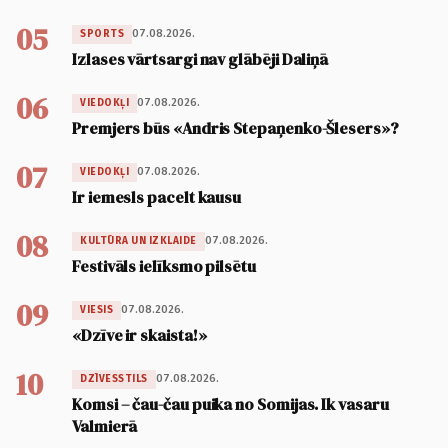
05
07.08.2026.
SPORTS
Izlases vārtsargi nav glābēji Daliņā
06
07.08.2026.
VIEDOKĻI
Premjers būs «Andris Stepaņenko-Šlesers»?
07
07.08.2026.
VIEDOKĻI
Ir iemesls pacelt kausu
08
07.08.2026.
KULTŪRA UN IZKLAIDE
Festivāls ielīksmo pilsētu
09
07.08.2026.
VIESIS
«Dzīve ir skaista!»
10
07.08.2026.
DZĪVESSTILS
Komsi – čau-čau puika no Somijas. Ik vasaru
Valmierā