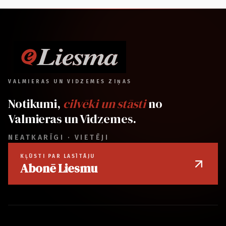
VALMIERAS UN VIDZEMES ZIŅAS
Notikumi,
cilvēki un stāsti
no
Valmieras un Vidzemes.
NEATKARĪGI · VIETĒJI
KĻŪSTI PAR LASĪTĀJU
Abonē Liesmu