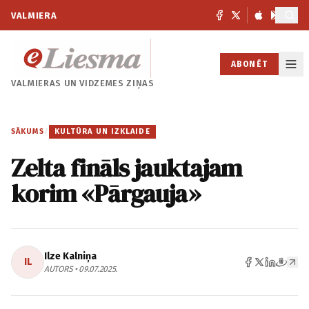
VALMIERA
ABONĒT
VALMIERAS UN
VIDZEMES ZIŅAS
SĀKUMS
/
KULTŪRA UN IZKLAIDE
Zelta fināls jauktajam
korim «Pārgauja»
Ilze Kalniņa
IL
AUTORS • 09.07.2025.