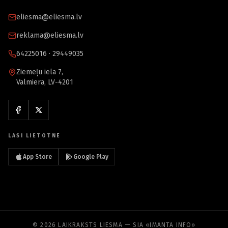
eliesma@eliesma.lv
reklama@eliesma.lv
64225016 · 29449035
Ziemeļu iela 7,
Valmiera, LV-4201
LASI LIETOTNĒ
App Store
Google Play
© 2026 LAIKRAKSTS LIESMA — SIA «IMANTA INFO»