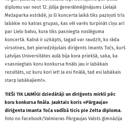
diplomu var nest 12. jūlija ģenerālmēģinājums Lielajā
Mežaparka estrādē, jo šī koncerta laikā tiks paziņoti trīs
labākie no katras grupas, kas vēl varēs turpināt cīņu arī
par Lielo balvu, kura tiks pasniegta noslēguma
koncertā. Kalnā ir uzkāpts, tagad var raudzīt, ko rāda
virsotnes, bet pieredzējušais diriģents Imants Točs, kurš
Latvijas Universitātes aulā bija kora priekšā, saka, ka
«sasniegtais koru konkursa fināls jau ir labākais
rezultāts, uz kuru kori iet! Ja esi finālā, tad esi labākais
starp labākajiem!».
TIEŠI TIK LAIMĪGI dziedātāji un diriģents mirkli pēc
koru konkursa fināla. Jauktais koris «Pārgauja»
diriģenta Imanta Toča vadībā ticis pie Zelta diploma.
Foto no Facebook/Valmieras Pārgaujas Valsts ģimnāzija