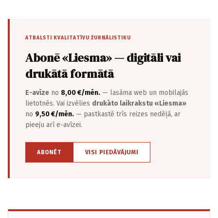
ATBALSTI KVALITATĪVU ŽURNĀLISTIKU
Abonē «Liesma» — digitāli vai
drukātā formātā
E-avīze
no
8,00 €/mēn.
— lasāma web un mobilajās
lietotnēs. Vai izvēlies
drukāto laikrakstu «Liesma»
no
9,50 €/mēn.
— pastkastē trīs reizes nedēļā, ar
pieeju arī e-avīzei.
ABONĒT
VISI PIEDĀVĀJUMI