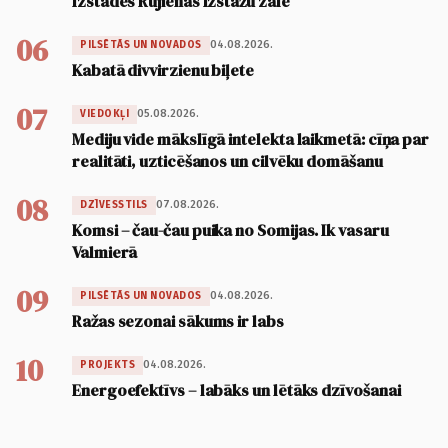
Izstādes Rūjienas Izstāžu zālē
06
04.08.2026.
PILSĒTĀS UN NOVADOS
Kabatā divvirzienu biļete
07
05.08.2026.
VIEDOKĻI
Mediju vide mākslīgā intelekta laikmetā: cīņa par
realitāti, uzticēšanos un cilvēku domāšanu
08
07.08.2026.
DZĪVESSTILS
Komsi – čau-čau puika no Somijas. Ik vasaru
Valmierā
09
04.08.2026.
PILSĒTĀS UN NOVADOS
Ražas sezonai sākums ir labs
10
04.08.2026.
PROJEKTS
Energoefektīvs – labāks un lētāks dzīvošanai