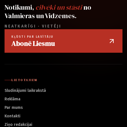
Notikumi,
cilvēki un stāsti
no
Valmieras un Vidzemes.
NEATKARĪGI · VIETĒJI
KĻŪSTI PAR LASĪTĀJU
Abonē Liesmu
LIETOTĀJIEM
Sludinājumi laikrakstā
Reklāma
Par mums
Kontakti
Ziņo redakcijai