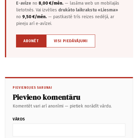
E-avīze
no
8,00 €/mēn.
— lasāma web un mobilajās
lietotnēs. Vai izvēlies
drukāto laikrakstu «Liesma»
no
9,50 €/mēn.
— pastkastē trīs reizes nedēļā, ar
pieeju arī e-avīzei.
ABONĒT
VISI PIEDĀVĀJUMI
PIEVIENOJIES SARUNAI
Pievieno komentāru
Komentēt vari arī anonīmi — pietiek norādīt vārdu.
VĀRDS