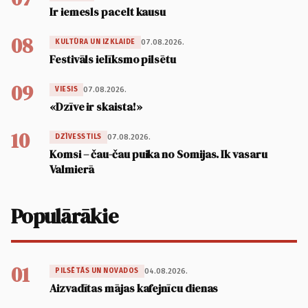
Ir iemesls pacelt kausu
08
07.08.2026.
KULTŪRA UN IZKLAIDE
Festivāls ielīksmo pilsētu
09
07.08.2026.
VIESIS
«Dzīve ir skaista!»
10
07.08.2026.
DZĪVESSTILS
Komsi – čau-čau puika no Somijas. Ik vasaru
Valmierā
Populārākie
01
04.08.2026.
PILSĒTĀS UN NOVADOS
Aizvadītas mājas kafejnīcu dienas