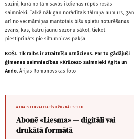
sazini, kurā no tām savās ikdienas rūpēs rosās
saimnieki. Talkā nāk gan norādītais tālruņa numurs, gan
arī no vecmāmiņas mantotais bišu spietu noturēšanas
zvans, kas, katru jaunu sezonu sākot, tiekot
piestiprināts pie siltumnīcas pakša.
KOŠI. Tik raibs ir atraitnīšu uznāciens. Par to gādājuši
ģimenes saimniecības «Krūzes» saimnieki Agita un
Ando.
Ārijas Romanovskas foto
ATBALSTI KVALITATĪVU ŽURNĀLISTIKU
Abonē «Liesma» — digitāli vai
drukātā formātā