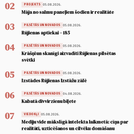
02
05.08.2026.
PROJEKTS
Māja no salmu paneļiem šodien ir realitāte
03
05.08.2026.
PILSĒTĀS UN NOVADOS
Rūjienas aptiekai – 185
04
05.08.2026.
PILSĒTĀS UN NOVADOS
Krāšņi un skanīgi aizvadīti Rūjienas pilsētas
svētki
05
05.08.2026.
PILSĒTĀS UN NOVADOS
Izstādes Rūjienas Izstāžu zālē
06
04.08.2026.
PILSĒTĀS UN NOVADOS
Kabatā divvirzienu biļete
07
05.08.2026.
VIEDOKĻI
Mediju vide mākslīgā intelekta laikmetā: cīņa par
realitāti, uzticēšanos un cilvēku domāšanu