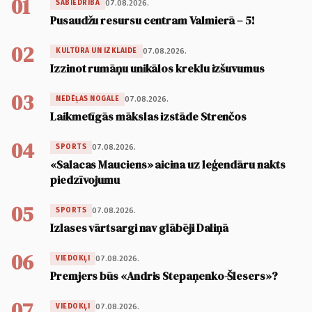
01
07.08.2026.
SABIEDRĪBA
Pusaudžu resursu centram Valmierā – 5!
02
07.08.2026.
KULTŪRA UN IZKLAIDE
Izzinot rumāņu unikālos kreklu izšuvumus
03
07.08.2026.
NEDĒĻAS NOGALE
Laikmetīgās mākslas izstāde Strenčos
04
07.08.2026.
SPORTS
«Salacas Mauciens» aicina uz leģendāru nakts
piedzīvojumu
05
07.08.2026.
SPORTS
Izlases vārtsargi nav glābēji Daliņā
06
07.08.2026.
VIEDOKĻI
Premjers būs «Andris Stepaņenko-Šlesers»?
07
07.08.2026.
VIEDOKĻI