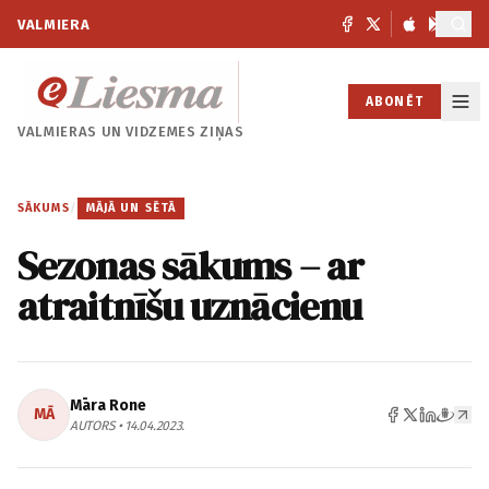
VALMIERA
ABONĒT
VALMIERAS UN
VIDZEMES ZIŅAS
SĀKUMS
/
MĀJĀ UN SĒTĀ
Sezonas sākums – ar
atraitnīšu uznācienu
Māra Rone
MĀ
AUTORS • 14.04.2023.