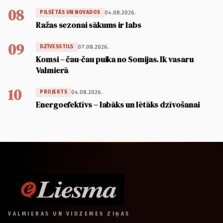
08
04.08.2026.
PILSĒTĀS UN NOVADOS
Ražas sezonai sākums ir labs
09
07.08.2026.
DZĪVESSTILS
Komsi – čau-čau puika no Somijas. Ik vasaru
Valmierā
10
04.08.2026.
PROJEKTS
Energoefektīvs – labāks un lētāks dzīvošanai
VALMIERAS UN VIDZEMES ZIŅAS