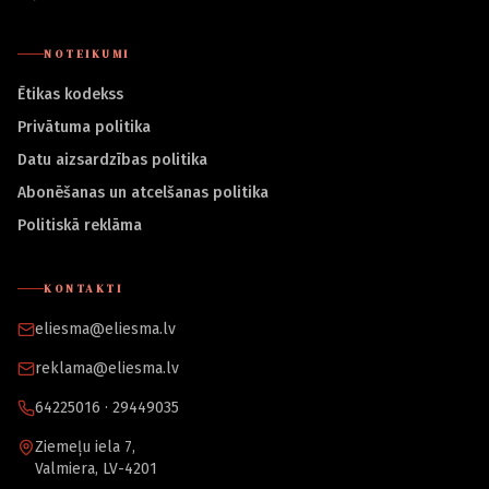
NOTEIKUMI
Ētikas kodekss
Privātuma politika
Datu aizsardzības politika
Abonēšanas un atcelšanas politika
Politiskā reklāma
KONTAKTI
eliesma@eliesma.lv
reklama@eliesma.lv
64225016 · 29449035
Ziemeļu iela 7,
Valmiera, LV-4201