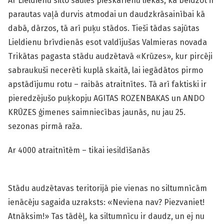
Ar Lieldienu silto saules pieskārienu liekas, ka beidzot ir
parautas vaļā durvis atmodai un daudzkrāsainībai kā
dabā, dārzos, tā arī puķu stādos. Tieši tādas sajūtas
Lieldienu brīvdienās esot valdījušas Valmieras novada
Trikātas pagasta stādu audzētavā «Krūzes», kur pircēji
sabraukuši necerēti kuplā skaitā, lai iegādātos pirmo
apstādījumu rotu – raibās atraitnītes. Tā arī faktiski ir
pieredzējušo puķkopju AGITAS ROZENBAKAS un ANDO
KRŪZES ģimenes saimniecības jaunās, nu jau 25.
sezonas pirmā raža.
Ar 4000 atraitnītēm – tikai iesildīšanās
Stādu audzētavas teritorijā pie vienas no siltumnīcām
ienācēju sagaida uzraksts: «Neviena nav? Piezvaniet!
Atnāksim!» Tas tādēļ, ka siltumnīcu ir daudz, un ej nu