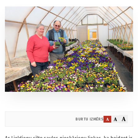
A
A
A
BURTU IZMĒRS