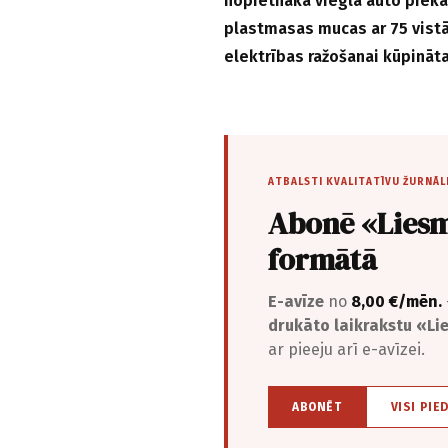
nopietnākā vieglā auto piekab
plastmasas mucas ar 75 vistā
elektrības ražošanai kūpināta
ATBALSTI KVALITATĪVU ŽURNĀL
Abonē «Liesm
formātā
E-avīze
no
8,00 €/mēn.
drukāto laikrakstu «L
ar pieeju arī e-avīzei.
ABONĒT
VISI PIE