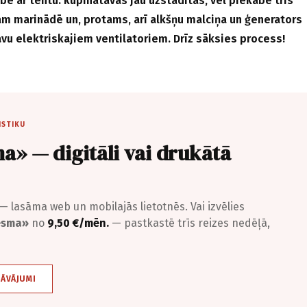
ē ar tentu: kūpinātavas jau uzstādītas, vēl piekabē trīs
m marinādē un, protams, arī alkšņu malciņa un ģenerators
vu elektriskajiem ventilatoriem. Drīz sāksies process!
ISTIKU
a» — digitāli vai drukātā
— lasāma web un mobilajās lietotnēs. Vai izvēlies
iesma»
no
9,50 €/mēn.
— pastkastē trīs reizes nedēļā,
DĀVĀJUMI