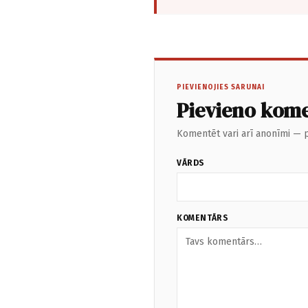
PIEVIENOJIES SARUNAI
Pievieno kom
Komentēt vari arī anonīmi — p
VĀRDS
KOMENTĀRS