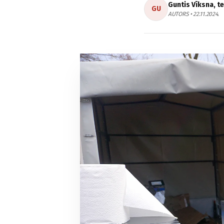
Guntis Vīksna, t
GU
AUTORS • 22.11.2024.