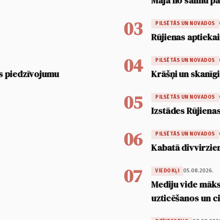
Māja no salmu pan
03
PILSĒTĀS UN NOVADOS
Rūjienas aptiekai
04
PILSĒTĀS UN NOVADOS
s piedzīvojumu
Krāšņi un skanīgi
05
PILSĒTĀS UN NOVADOS
Izstādes Rūjienas
06
PILSĒTĀS UN NOVADOS
Kabatā divvirzien
07
05.08.2026.
VIEDOKĻI
Mediju vide māksl
uzticēšanos un 