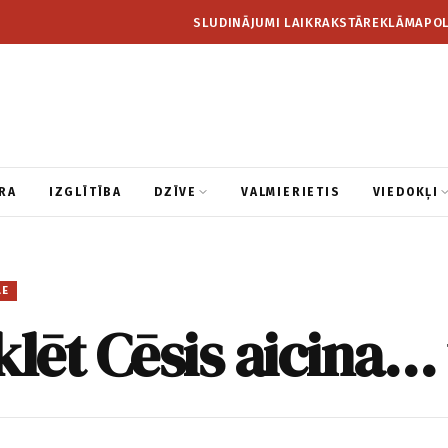
SLUDINĀJUMI LAIKRAKSTĀ
REKLĀMA
POL
RA
IZGLĪTĪBA
DZĪVE
VALMIERIETIS
VIEDOKĻI
LE
ēt Cēsis aicina… 