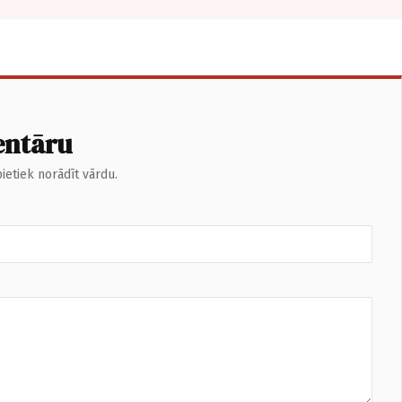
entāru
ietiek norādīt vārdu.