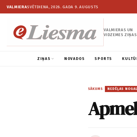
VALMIERA
SVĒTDIENA, 2026. GADA 9. AUGUSTS
VALMIERAS UN
VIDZEMES ZIŅAS
ZIŅAS
NOVADOS
SPORTS
KULTŪ
SĀKUMS
/
NEDĒĻAS NOGA
Apmekl