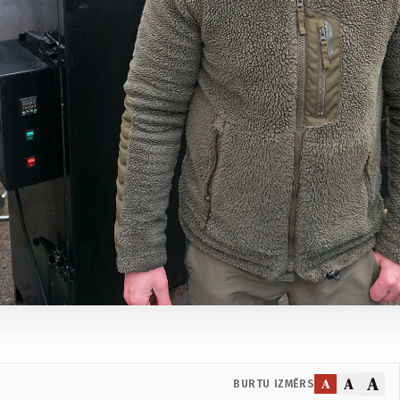
A
A
A
BURTU IZMĒRS