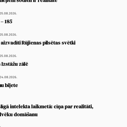
eļiem šodien ir realitāte
05.08.2026.
 – 185
05.08.2026.
 aizvadīti Rūjienas pilsētas svētki
05.08.2026.
 Izstāžu zālē
04.08.2026.
u biļete
īgā intelekta laikmetā: cīņa par realitāti,
cilvēku domāšanu