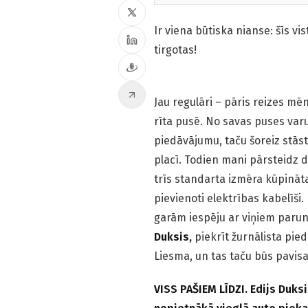
Ir viena būtiska nianse: šīs vis
tirgotas!
Jau regulāri – pāris reizes m
rīta pusē. No savas puses varu
piedāvājumu, taču šoreiz stāst
placī. Todien mani pārsteidz di
trīs standarta izmēra kūpināt
pievienoti elektrības kabelīši.
garām iespēju ar viņiem paru
Duksis,
piekrīt žurnālista pie
Liesma, un tas taču būs pavisam
VISS PAŠIEM LĪDZI. Edijs Duksi