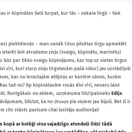
tas ir kūpinātas tieši turpat, kur tās – vakara tirgū – tiek
ēnesī piektdienās – man sanāk Cēsu pilsētas tirgu apmeklēt
 ieteikt šeit atrodamo zivju (svaigu, kūpinātu, marinētu)
s būs par tikko svaigu kūpinājumu, kas top uz vietas tirgus
vi vīri, kuri starp zivju tirgotavām pašā viducī jau uzstādījuši
avas, kas no ierastajām atšķiras ar kastēm sānos, kurām
 Kas tad nu? Ap kūpinātavām rosās divi vīri, nevaru laist
nāt. Runīgākais no abiem, uzņēmuma līdzīpašnieks
Edijs
dāvājumam, bilstot, ka no
Druvas
pie viņiem jau bijuši. Bet šī ir
 cits stāsts pavisam citai lasītāju auditorijai!
s kopā ar kolēģi visu vajadzīgo atveduši līdzi tādā