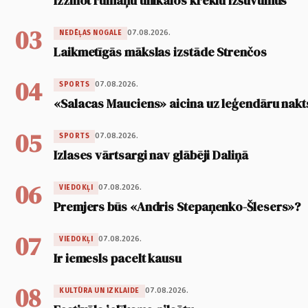
Izzinot rumāņu unikālos kreklu izšuvumus
03
07.08.2026.
NEDĒĻAS NOGALE
Laikmetīgās mākslas izstāde Strenčos
04
07.08.2026.
SPORTS
«Salacas Mauciens» aicina uz leģendāru nakt
05
07.08.2026.
SPORTS
Izlases vārtsargi nav glābēji Daliņā
06
07.08.2026.
VIEDOKĻI
Premjers būs «Andris Stepaņenko-Šlesers»?
07
07.08.2026.
VIEDOKĻI
Ir iemesls pacelt kausu
08
07.08.2026.
KULTŪRA UN IZKLAIDE