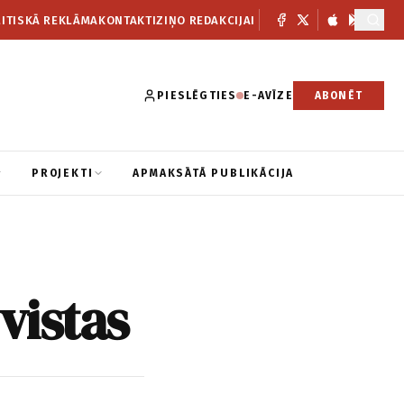
ITISKĀ REKLĀMA
KONTAKTI
ZIŅO REDAKCIJAI
PIESLĒGTIES
E-AVĪZE
ABONĒT
PROJEKTI
APMAKSĀTĀ PUBLIKĀCIJA
vistas