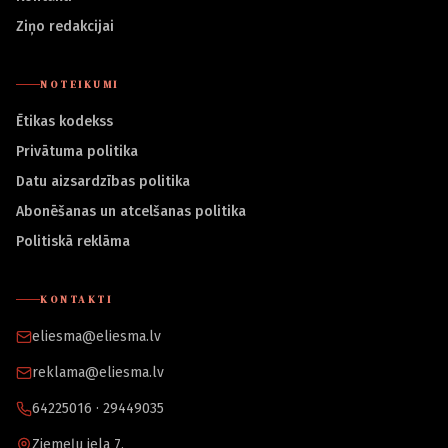
Ziņo redakcijai
NOTEIKUMI
Ētikas kodekss
Privātuma politika
Datu aizsardzības politika
Abonēšanas un atcelšanas politika
Politiskā reklāma
KONTAKTI
eliesma@eliesma.lv
reklama@eliesma.lv
64225016 · 29449035
Ziemeļu iela 7,