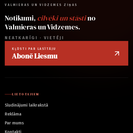
VALMIERAS UN VIDZEMES ZIŅAS
Notikumi,
cilvēki un stāsti
no
Valmieras un Vidzemes.
NEATKARĪGI · VIETĒJI
KĻŪSTI PAR LASĪTĀJU
Abonē Liesmu
LIETOTĀJIEM
Sludinājumi laikrakstā
Reklāma
Par mums
Kontakti