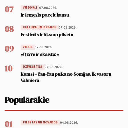
07
07.08.2026.
VIEDOKĻI
Ir iemesls pacelt kausu
08
07.08.2026.
KULTŪRA UN IZKLAIDE
Festivāls ielīksmo pilsētu
09
07.08.2026.
VIESIS
«Dzīve ir skaista!»
10
07.08.2026.
DZĪVESSTILS
Komsi – čau-čau puika no Somijas. Ik vasaru
Valmierā
Populārākie
01
04.08.2026.
PILSĒTĀS UN NOVADOS