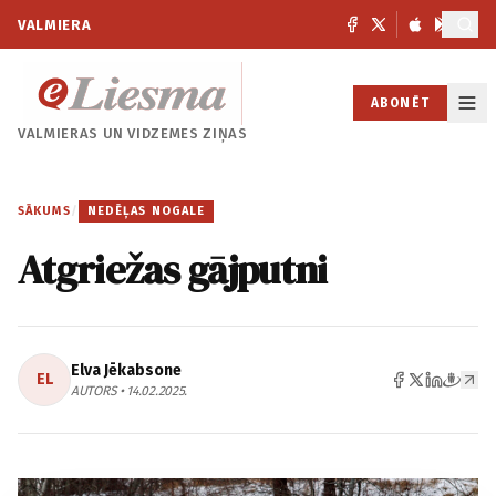
VALMIERA
ABONĒT
VALMIERAS UN
VIDZEMES ZIŅAS
SĀKUMS
/
NEDĒĻAS NOGALE
Atgriežas gājputni
Elva Jēkabsone
EL
AUTORS • 14.02.2025.