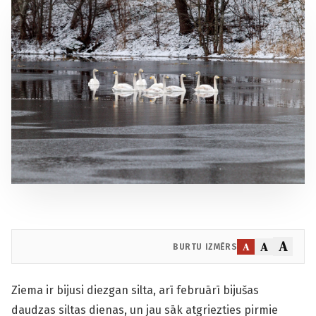
A
A
A
BURTU IZMĒRS
Ziema ir bijusi diezgan silta, arī februārī bijušas
daudzas siltas dienas, un jau sāk atgriezties pirmie