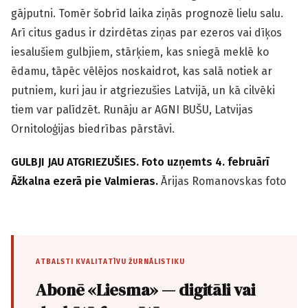
gājputni. Tomēr šobrīd laika ziņās prognozē lielu salu.
Arī citus gadus ir dzirdētas ziņas par ezeros vai dīķos
iesalušiem gulbjiem, stārķiem, kas sniegā meklē ko
ēdamu, tāpēc vēlējos noskaidrot, kas salā notiek ar
putniem, kuri jau ir atgriezušies Latvijā, un kā cilvēki
tiem var palīdzēt. Runāju ar AGNI BUŠU, Latvijas
Ornitoloģijas biedrības pārstāvi.
GULBJI JAU ATGRIEZUŠIES. Foto uzņemts 4. februārī
Āžkalna ezerā pie Valmieras.
Ārijas Romanovskas foto
ATBALSTI KVALITATĪVU ŽURNĀLISTIKU
Abonē «Liesma» — digitāli vai