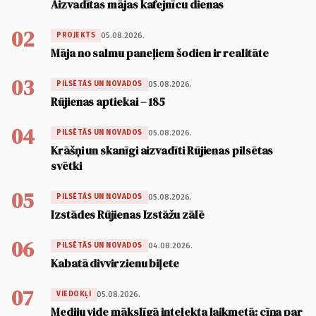
Aizvadītas mājas kafejnīcu dienas
02
05.08.2026.
PROJEKTS
Māja no salmu paneļiem šodien ir realitāte
03
05.08.2026.
PILSĒTĀS UN NOVADOS
Rūjienas aptiekai – 185
04
05.08.2026.
PILSĒTĀS UN NOVADOS
Krāšņi un skanīgi aizvadīti Rūjienas pilsētas
svētki
05
05.08.2026.
PILSĒTĀS UN NOVADOS
Izstādes Rūjienas Izstāžu zālē
06
04.08.2026.
PILSĒTĀS UN NOVADOS
Kabatā divvirzienu biļete
07
05.08.2026.
VIEDOKĻI
Mediju vide mākslīgā intelekta laikmetā: cīņa par