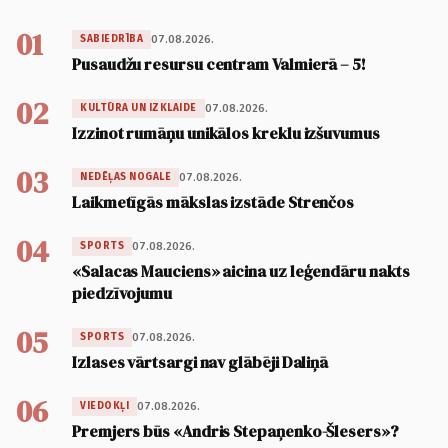
01
07.08.2026.
SABIEDRĪBA
Pusaudžu resursu centram Valmierā – 5!
02
07.08.2026.
KULTŪRA UN IZKLAIDE
Izzinot rumāņu unikālos kreklu izšuvumus
03
07.08.2026.
NEDĒĻAS NOGALE
Laikmetīgās mākslas izstāde Strenčos
04
07.08.2026.
SPORTS
«Salacas Mauciens» aicina uz leģendāru nakts
piedzīvojumu
05
07.08.2026.
SPORTS
Izlases vārtsargi nav glābēji Daliņā
06
07.08.2026.
VIEDOKĻI
Premjers būs «Andris Stepaņenko-Šlesers»?