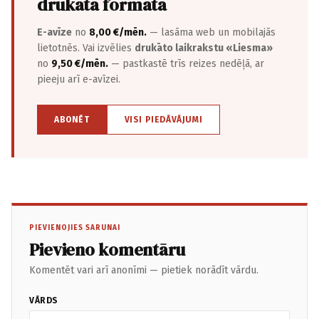
drukātā formātā
E-avīze
no
8,00 €/mēn.
— lasāma web un mobilajās
lietotnēs. Vai izvēlies
drukāto laikrakstu «Liesma»
no
9,50 €/mēn.
— pastkastē trīs reizes nedēļā, ar
pieeju arī e-avīzei.
ABONĒT
VISI PIEDĀVĀJUMI
PIEVIENOJIES SARUNAI
Pievieno komentāru
Komentēt vari arī anonīmi — pietiek norādīt vārdu.
VĀRDS