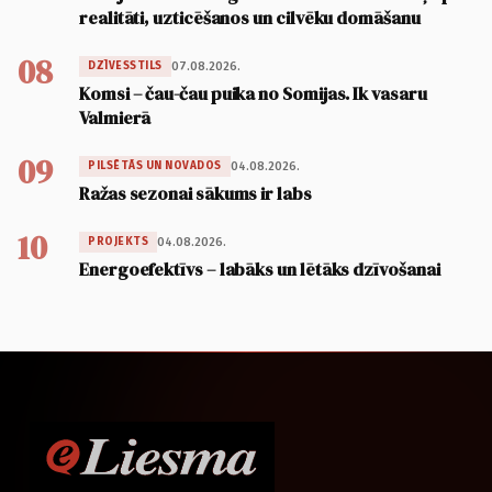
realitāti, uzticēšanos un cilvēku domāšanu
08
07.08.2026.
DZĪVESSTILS
Komsi – čau-čau puika no Somijas. Ik vasaru
Valmierā
09
04.08.2026.
PILSĒTĀS UN NOVADOS
Ražas sezonai sākums ir labs
10
04.08.2026.
PROJEKTS
Energoefektīvs – labāks un lētāks dzīvošanai