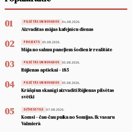
01
04.08.2026.
PILSĒTĀS UN NOVADOS
Aizvadītas mājas kafejnīcu dienas
02
05.08.2026.
PROJEKTS
Māja no salmu paneļiem šodien ir realitāte
03
05.08.2026.
PILSĒTĀS UN NOVADOS
Rūjienas aptiekai – 185
04
05.08.2026.
PILSĒTĀS UN NOVADOS
Krāšņi un skanīgi aizvadīti Rūjienas pilsētas
svētki
05
07.08.2026.
DZĪVESSTILS
Komsi – čau-čau puika no Somijas. Ik vasaru
Valmierā