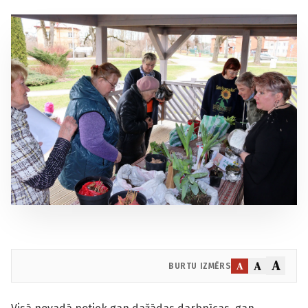
A
A
A
BURTU IZMĒRS