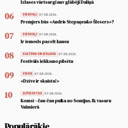
Izlases vārtsargi nav glābēji Daliņā
06
07.08.2026.
VIEDOKĻI
Premjers būs «Andris Stepaņenko-Šlesers»?
07
07.08.2026.
VIEDOKĻI
Ir iemesls pacelt kausu
08
07.08.2026.
KULTŪRA UN IZKLAIDE
Festivāls ielīksmo pilsētu
09
07.08.2026.
VIESIS
«Dzīve ir skaista!»
10
07.08.2026.
DZĪVESSTILS
Komsi – čau-čau puika no Somijas. Ik vasaru
Valmierā
Populārākie