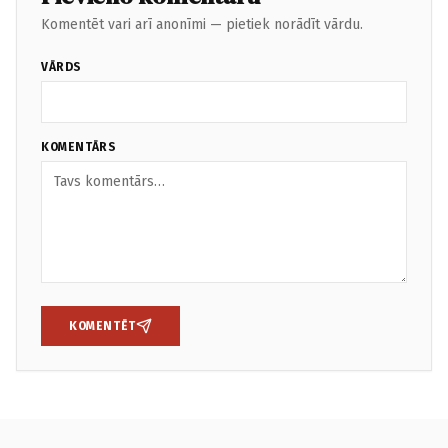
Komentēt vari arī anonīmi — pietiek norādīt vārdu.
VĀRDS
KOMENTĀRS
KOMENTĒT