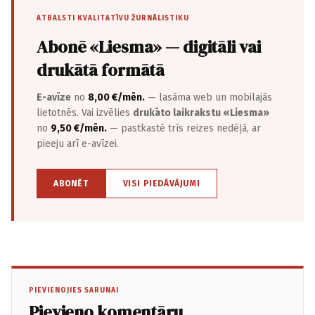
ATBALSTI KVALITATĪVU ŽURNĀLISTIKU
Abonē «Liesma» — digitāli vai
drukātā formātā
E-avīze
no
8,00 €/mēn.
— lasāma web un mobilajās
lietotnēs. Vai izvēlies
drukāto laikrakstu «Liesma»
no
9,50 €/mēn.
— pastkastē trīs reizes nedēļā, ar
pieeju arī e-avīzei.
ABONĒT
VISI PIEDĀVĀJUMI
PIEVIENOJIES SARUNAI
Pievieno komentāru