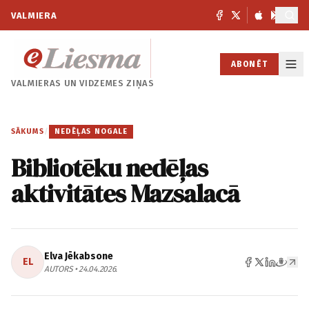
VALMIERA
ABONĒT
VALMIERAS UN
VIDZEMES ZIŅAS
SĀKUMS
/
NEDĒĻAS NOGALE
Bibliotēku nedēļas
aktivitātes Mazsalacā
Elva Jēkabsone
EL
AUTORS • 24.04.2026.