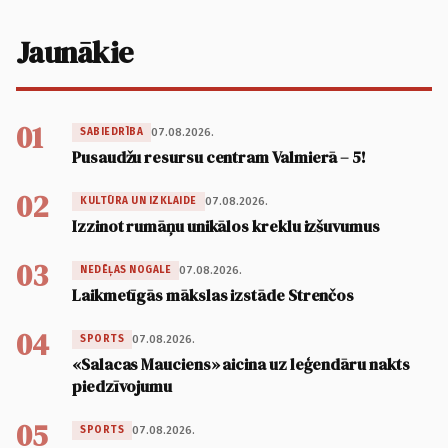
Jaunākie
01
07.08.2026.
SABIEDRĪBA
Pusaudžu resursu centram Valmierā – 5!
02
07.08.2026.
KULTŪRA UN IZKLAIDE
Izzinot rumāņu unikālos kreklu izšuvumus
03
07.08.2026.
NEDĒĻAS NOGALE
Laikmetīgās mākslas izstāde Strenčos
04
07.08.2026.
SPORTS
«Salacas Mauciens» aicina uz leģendāru nakts
piedzīvojumu
05
07.08.2026.
SPORTS