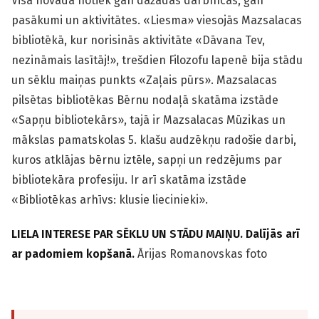
Visā novadā notiek gan dažādas darbnīcas, gan
pasākumi un aktivitātes. «Liesma» viesojās Mazsalacas
bibliotēkā, kur norisinās aktivitāte «Dāvana Tev,
nezināmais lasītāj!», trešdien Filozofu lapenē bija stādu
un sēklu maiņas punkts «Zaļais pūrs». Mazsalacas
pilsētas bibliotēkas Bērnu nodaļā skatāma izstāde
«Sapņu bibliotekārs», tajā ir Mazsalacas Mūzikas un
mākslas pamatskolas 5. klašu audzēkņu radošie darbi,
kuros atklājas bērnu iztēle, sapņi un redzējums par
bibliotekāra profesiju. Ir arī skatāma izstāde
«Bibliotēkas arhīvs: klusie liecinieki».
LIELA INTERESE PAR SĒKLU UN STĀDU MAIŅU. Dalījās arī
ar padomiem kopšanā.
Ārijas Romanovskas foto