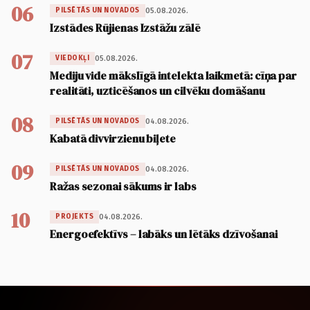
06
05.08.2026.
PILSĒTĀS UN NOVADOS
Izstādes Rūjienas Izstāžu zālē
07
05.08.2026.
VIEDOKĻI
Mediju vide mākslīgā intelekta laikmetā: cīņa par
realitāti, uzticēšanos un cilvēku domāšanu
08
04.08.2026.
PILSĒTĀS UN NOVADOS
Kabatā divvirzienu biļete
09
04.08.2026.
PILSĒTĀS UN NOVADOS
Ražas sezonai sākums ir labs
10
04.08.2026.
PROJEKTS
Energoefektīvs – labāks un lētāks dzīvošanai