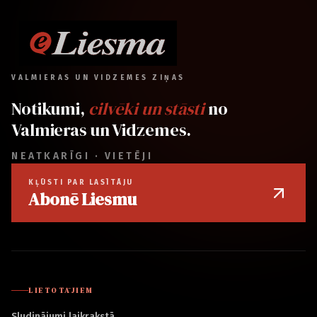
VALMIERAS UN VIDZEMES ZIŅAS
Notikumi,
cilvēki un stāsti
no
Valmieras un Vidzemes.
NEATKARĪGI · VIETĒJI
KĻŪSTI PAR LASĪTĀJU
Abonē Liesmu
LIETOTĀJIEM
Sludinājumi laikrakstā