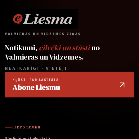
VALMIERAS UN VIDZEMES ZIŅAS
Notikumi,
cilvēki un stāsti
no
Valmieras un Vidzemes.
NEATKARĪGI · VIETĒJI
KĻŪSTI PAR LASĪTĀJU
Abonē Liesmu
LIETOTĀJIEM
Sludinājumi laikrakstā