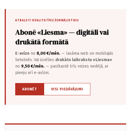
ATBALSTI KVALITATĪVU ŽURNĀLISTIKU
Abonē «Liesma» — digitāli vai
drukātā formātā
E-avīze
no
8,00 €/mēn.
— lasāma web un mobilajās
lietotnēs. Vai izvēlies
drukāto laikrakstu «Liesma»
no
9,50 €/mēn.
— pastkastē trīs reizes nedēļā, ar
pieeju arī e-avīzei.
ABONĒT
VISI PIEDĀVĀJUMI