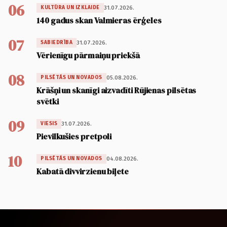
06
31.07.2026.
KULTŪRA UN IZKLAIDE
140 gadus skan Valmieras ērģeles
07
31.07.2026.
SABIEDRĪBA
Vērienīgu pārmaiņu priekšā
08
05.08.2026.
PILSĒTĀS UN NOVADOS
Krāšņi un skanīgi aizvadīti Rūjienas pilsētas
svētki
09
31.07.2026.
VIESIS
Pievilkušies pretpoli
10
04.08.2026.
PILSĒTĀS UN NOVADOS
Kabatā divvirzienu biļete