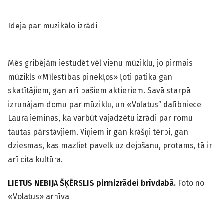
Ideja par muzikālo izrādi
Mēs gribējām iestudēt vēl vienu mūziklu, jo pirmais
mūzikls «Mīlestības pinekļos» ļoti patika gan
skatītājiem, gan arī pašiem aktieriem. Savā starpā
izrunājam domu par mūziklu, un «Volatus” dalībniece
Laura ieminas, ka varbūt vajadzētu izrādi par romu
tautas pārstāvjiem. Viņiem ir gan krāšņi tērpi, gan
dziesmas, kas mazliet pavelk uz dejošanu, protams, tā ir
arī cita kultūra.
LIETUS NEBIJA ŠĶĒRSLIS pirmizrādei brīvdabā.
Foto no
«Volatus» arhīva