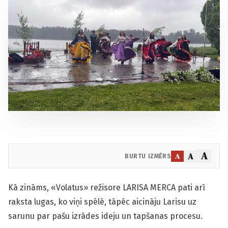
A
A
A
BURTU IZMĒRS
Kā zināms, «Volatus» režisore LARISA MERCA pati arī
raksta lugas, ko viņi spēlē, tāpēc aicināju Larisu uz
sarunu par pašu izrādes ideju un tapšanas procesu.