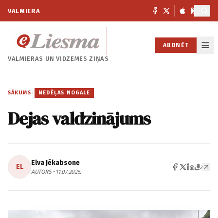
VALMIERA
ABONĒT
VALMIERAS UN
VIDZEMES ZIŅAS
SĀKUMS
/
NEDĒĻAS NOGALE
Dejas valdzinājums
Elva Jēkabsone
EL
AUTORS • 11.07.2025.