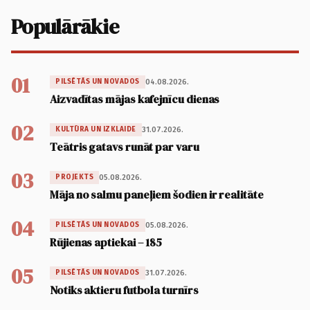
Populārākie
01
04.08.2026.
PILSĒTĀS UN NOVADOS
Aizvadītas mājas kafejnīcu dienas
02
31.07.2026.
KULTŪRA UN IZKLAIDE
Teātris gatavs runāt par varu
03
05.08.2026.
PROJEKTS
Māja no salmu paneļiem šodien ir realitāte
04
05.08.2026.
PILSĒTĀS UN NOVADOS
Rūjienas aptiekai – 185
05
31.07.2026.
PILSĒTĀS UN NOVADOS
Notiks aktieru futbola turnīrs