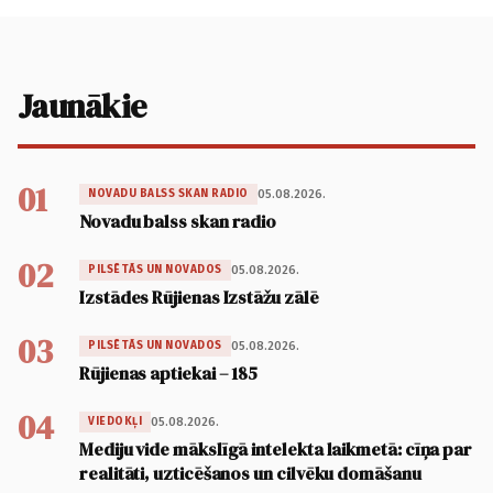
Jaunākie
01
05.08.2026.
NOVADU BALSS SKAN RADIO
Novadu balss skan radio
02
05.08.2026.
PILSĒTĀS UN NOVADOS
Izstādes Rūjienas Izstāžu zālē
03
05.08.2026.
PILSĒTĀS UN NOVADOS
Rūjienas aptiekai – 185
04
05.08.2026.
VIEDOKĻI
Mediju vide mākslīgā intelekta laikmetā: cīņa par
realitāti, uzticēšanos un cilvēku domāšanu