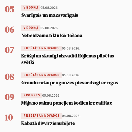
05
05.08.2026.
VIEDOKĻI
Svarīgais un mazsvarīgais
06
05.08.2026.
VIEDOKĻI
Nebeidzama tīklu kārtošana
07
05.08.2026.
PILSĒTĀS UN NOVADOS
Krāšņi un skanīgi aizvadīti Rūjienas pilsētas
svētki
08
05.08.2026.
PILSĒTĀS UN NOVADOS
Graudu raža: prognozes piesardzīgi cerīgas
09
05.08.2026.
PROJEKTS
Māja no salmu paneļiem šodien ir realitāte
10
04.08.2026.
PILSĒTĀS UN NOVADOS
Kabatā divvirzienu biļete