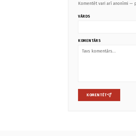
Komentēt vari arī anonīmi — p
VĀRDS
KOMENTĀRS
KOMENTĒT