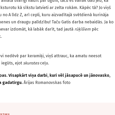
a amatā svarīgi valdīt pār uguni, taču es vairāk Gati jeb, kā
aksturotu kā sīkstu latvieti ar zelta rokām. Kāpēc tā? Jo viņš
u no A līdz Z, arī cepli, kuru aizvadītajā svētdienā kurināja
ģimenes un draugu palīdzību! Taču Gatis darba nebaidās. Ja ko
a nevar izdomāt, kā labāk darīt, tad jautā
rūķīšiem
pēc
.
vi nedēvē par keramiķi, viņš attrauc, ka amatu neesot
 iegūts, ejot
skunstes
ceļu.
as. Visapkārt viņa darbi, kuri vēl jāsapucē un jānovasko,
a gadatirgu.
Ārijas Romanovskas foto
ISTIKU