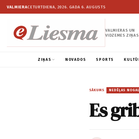
VALMIERA
CETURTDIENA, 2026. GADA 6. AUGUSTS
VALMIERAS UN
VIDZEMES ZIŅAS
ZIŅAS
NOVADOS
SPORTS
KULTŪ
SĀKUMS
/
NEDĒĻAS NOGA
Es gri