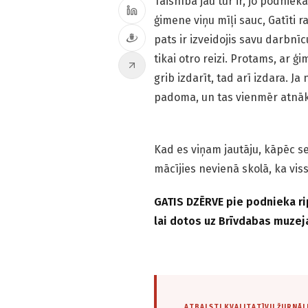
Taisnība jau tur ir, jo podniek
ģimene viņu mīļi sauc, Gatīti r
pats ir izveidojis savu darbnīc
tikai otro reizi. Protams, ar 
grib izdarīt, tad arī izdara. J
padoma, un tas vienmēr atnāk
Kad es viņam jautāju, kāpēc se
mācījies nevienā skolā, ka viss
GATIS DZĒRVE pie podnieka rip
lai dotos uz Brīvdabas muzej
ATBALSTI KVALITATĪVU ŽURNĀL