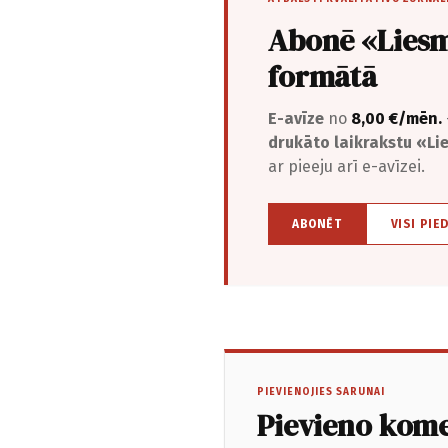
Abonē «Liesm
formātā
E-avīze
no
8,00 €/mēn.
drukāto laikrakstu «L
ar pieeju arī e-avīzei.
ABONĒT
VISI PIE
PIEVIENOJIES SARUNAI
Pievieno kom