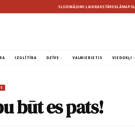
SLUDINĀJUMI LAIKRAKSTĀ
REKLĀMA
POL
RA
IZGLĪTĪBA
DZĪVE
VALMIERIETIS
VIEDOKĻI
LE
bu būt es pats!