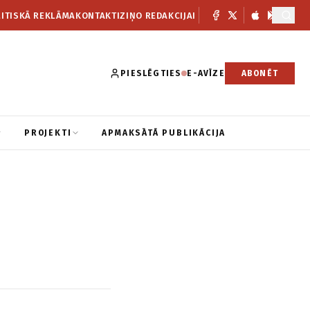
ITISKĀ REKLĀMA
KONTAKTI
ZIŅO REDAKCIJAI
PIESLĒGTIES
E-AVĪZE
ABONĒT
PROJEKTI
APMAKSĀTĀ PUBLIKĀCIJA