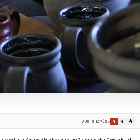
A
A
A
BURTU IZMĒRS