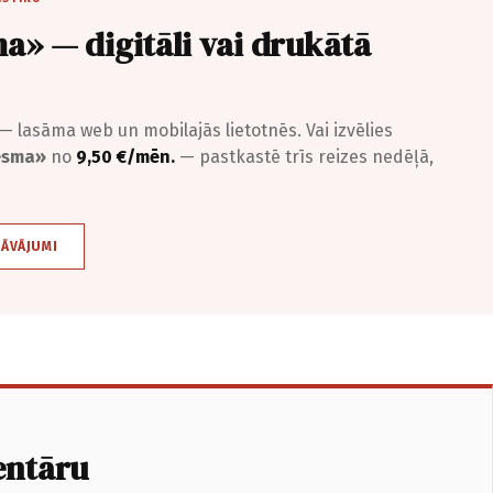
a» — digitāli vai drukātā
— lasāma web un mobilajās lietotnēs. Vai izvēlies
iesma»
no
9,50 €/mēn.
— pastkastē trīs reizes nedēļā,
DĀVĀJUMI
entāru