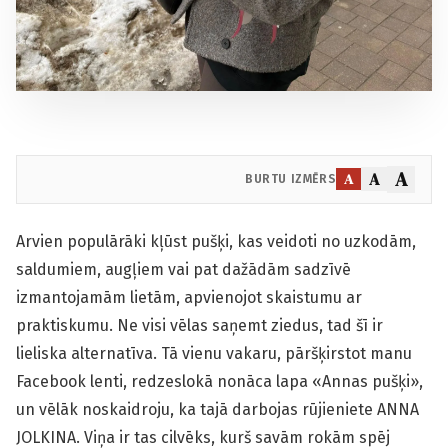
A
A
A
BURTU IZMĒRS
Arvien populārāki kļūst pušķi, kas veidoti no uzkodām,
saldumiem, augļiem vai pat dažādām sadzīvē
izmantojamām lietām, apvienojot skaistumu ar
praktiskumu. Ne visi vēlas saņemt ziedus, tad šī ir
lieliska alternatīva. Tā vienu vakaru, pāršķirstot manu
Facebook lenti, redzeslokā nonāca lapa «Annas pušķi»,
un vēlāk noskaidroju, ka tajā darbojas rūjieniete ANNA
JOLKINA. Viņa ir tas cilvēks, kurš savām rokām spēj