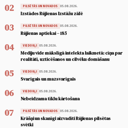
02
05.08.2026.
PILSĒTĀS UN NOVADOS
Izstādes Rūjienas Izstāžu zālē
03
05.08.2026.
PILSĒTĀS UN NOVADOS
Rūjienas aptiekai – 185
04
05.08.2026.
VIEDOKĻI
Mediju vide mākslīgā intelekta laikmetā: cīņa par
realitāti, uzticēšanos un cilvēku domāšanu
05
05.08.2026.
VIEDOKĻI
Svarīgais un mazsvarīgais
06
05.08.2026.
VIEDOKĻI
Nebeidzama tīklu kārtošana
07
05.08.2026.
PILSĒTĀS UN NOVADOS
Krāšņi un skanīgi aizvadīti Rūjienas pilsētas
svētki