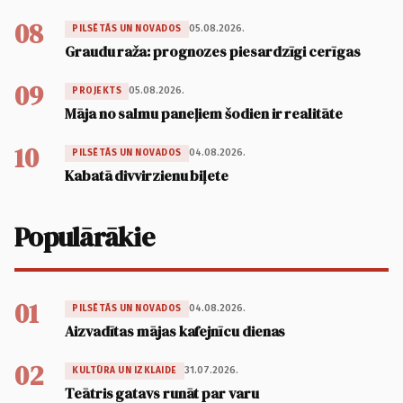
08
05.08.2026.
PILSĒTĀS UN NOVADOS
Graudu raža: prognozes piesardzīgi cerīgas
09
05.08.2026.
PROJEKTS
Māja no salmu paneļiem šodien ir realitāte
10
04.08.2026.
PILSĒTĀS UN NOVADOS
Kabatā divvirzienu biļete
Populārākie
01
04.08.2026.
PILSĒTĀS UN NOVADOS
Aizvadītas mājas kafejnīcu dienas
02
31.07.2026.
KULTŪRA UN IZKLAIDE
Teātris gatavs runāt par varu