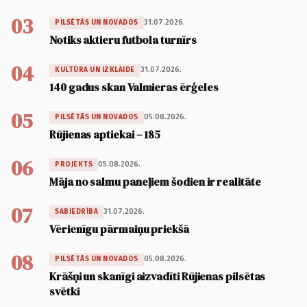
03
31.07.2026.
PILSĒTĀS UN NOVADOS
Notiks aktieru futbola turnīrs
04
31.07.2026.
KULTŪRA UN IZKLAIDE
140 gadus skan Valmieras ērģeles
05
05.08.2026.
PILSĒTĀS UN NOVADOS
Rūjienas aptiekai – 185
06
05.08.2026.
PROJEKTS
Māja no salmu paneļiem šodien ir realitāte
07
31.07.2026.
SABIEDRĪBA
Vērienīgu pārmaiņu priekšā
08
05.08.2026.
PILSĒTĀS UN NOVADOS
Krāšņi un skanīgi aizvadīti Rūjienas pilsētas
svētki