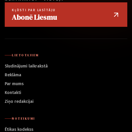
KĻŪSTI PAR LASĪTĀJU
Abonē Liesmu
LIETOTĀJIEM
Sludinājumi laikrakstā
Reklāma
Par mums
Kontakti
Ziņo redakcijai
NOTEIKUMI
Ētikas kodekss