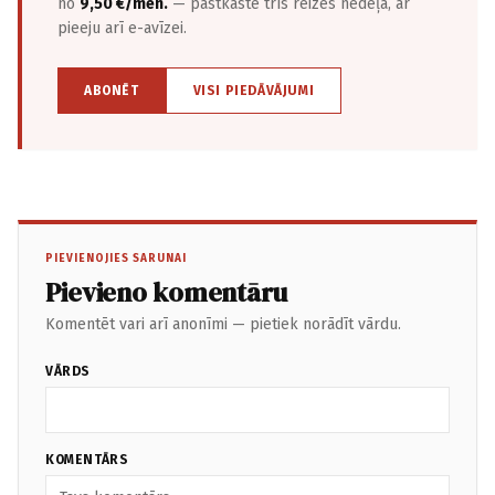
no
9,50 €/mēn.
— pastkastē trīs reizes nedēļā, ar
pieeju arī e-avīzei.
ABONĒT
VISI PIEDĀVĀJUMI
PIEVIENOJIES SARUNAI
Pievieno komentāru
Komentēt vari arī anonīmi — pietiek norādīt vārdu.
VĀRDS
KOMENTĀRS