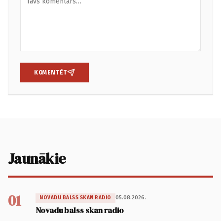
KOMENTĒT
Jaunākie
01
05.08.2026.
NOVADU BALSS SKAN RADIO
Novadu balss skan radio