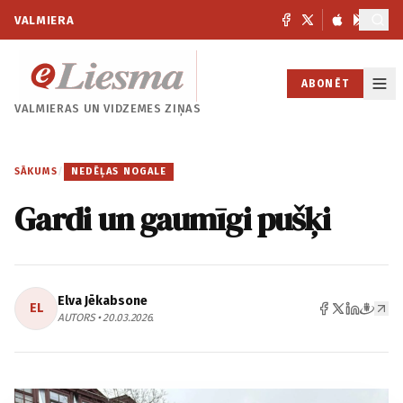
VALMIERA
ABONĒT
VALMIERAS UN
VIDZEMES ZIŅAS
SĀKUMS
/
NEDĒĻAS NOGALE
Gardi un gaumīgi pušķi
Elva Jēkabsone
EL
AUTORS • 20.03.2026.