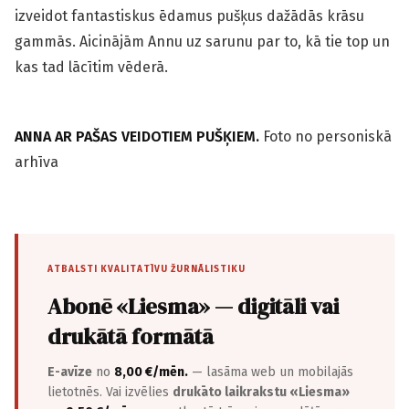
izveidot fantastiskus ēdamus pušķus dažādās krāsu
gammās. Aicinājām Annu uz sarunu par to, kā tie top un
kas tad lācītim vēderā.
ANNA AR PAŠAS VEIDOTIEM PUŠĶIEM.
Foto no personiskā
arhīva
ATBALSTI KVALITATĪVU ŽURNĀLISTIKU
Abonē «Liesma» — digitāli vai
drukātā formātā
E-avīze
no
8,00 €/mēn.
— lasāma web un mobilajās
lietotnēs. Vai izvēlies
drukāto laikrakstu «Liesma»