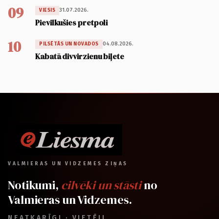
09
31.07.2026.
VIESIS
Pievilkušies pretpoli
10
04.08.2026.
PILSĒTĀS UN NOVADOS
Kabatā divvirzienu biļete
VALMIERAS UN VIDZEMES ZIŅAS
Notikumi,
cilvēki un stāsti
no
Valmieras un Vidzemes.
NEATKARĪGI · VIETĒJI