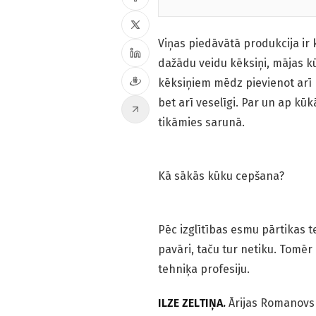
Viņas piedāvātā produkcija ir
dažādu veidu kēksiņi, mājas k
kēksiņiem mēdz pievienot arī r
bet arī veselīgi. Par un ap kū
tikāmies sarunā.
Kā sākās kūku cepšana?
Pēc izglītības esmu pārtikas t
pavāri, taču tur netiku. Tomēr
tehniķa profesiju.
ILZE ZELTIŅA.
Ārijas Romanovs