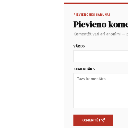
PIEVIENOJIES SARUNAI
Pievieno kom
Komentēt vari arī anonīmi — p
VĀRDS
KOMENTĀRS
KOMENTĒT