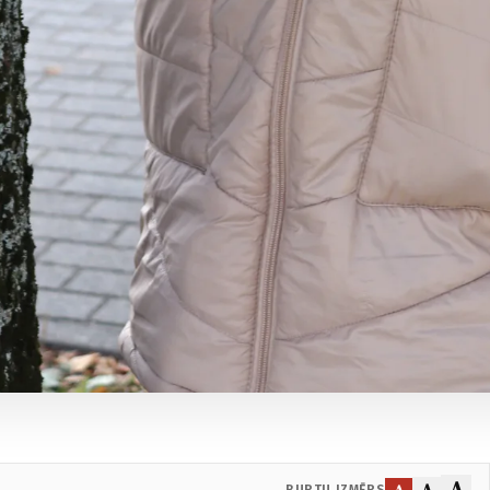
A
A
A
BURTU IZMĒRS