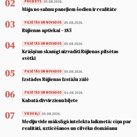
02
05.08.2026.
PROJEKTS
Māja no salmu paneļiem šodien ir realitāte
03
05.08.2026.
PILSĒTĀS UN NOVADOS
Rūjienas aptiekai – 185
04
05.08.2026.
PILSĒTĀS UN NOVADOS
Krāšņi un skanīgi aizvadīti Rūjienas pilsētas
svētki
05
05.08.2026.
PILSĒTĀS UN NOVADOS
Izstādes Rūjienas Izstāžu zālē
06
04.08.2026.
PILSĒTĀS UN NOVADOS
Kabatā divvirzienu biļete
07
05.08.2026.
VIEDOKĻI
Mediju vide mākslīgā intelekta laikmetā: cīņa par
realitāti, uzticēšanos un cilvēku domāšanu