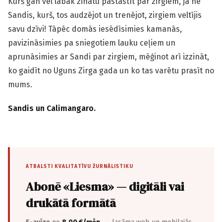
Kurš gan vēl labāk zinātu pastāstīt par zirgiem, ja ne
Sandis, kurš, tos audzējot un trenējot, zirgiem veltījis
savu dzīvi! Tāpēc domās iesēdīsimies kamanās,
pavizināsimies pa sniegotiem lauku ceļiem un
aprunāsimies ar Sandi par zirgiem, mēģinot arī izzināt,
ko gaidīt no Uguns Zirga gada un ko tas varētu prasīt no
mums.
Sandis un Calimangaro.
ATBALSTI KVALITATĪVU ŽURNĀLISTIKU
Abonē «Liesma» — digitāli vai
drukātā formātā