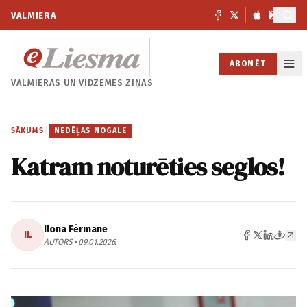
VALMIERA
ABONĒT
VALMIERAS UN
VIDZEMES ZIŅAS
SĀKUMS
/
NEDĒĻAS NOGALE
Katram noturēties seglos!
Ilona Fērmane
IL
AUTORS • 09.01.2026.