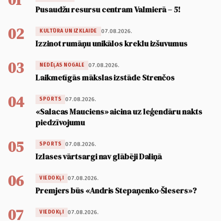
Pusaudžu resursu centram Valmierā – 5!
02
07.08.2026.
KULTŪRA UN IZKLAIDE
Izzinot rumāņu unikālos kreklu izšuvumus
03
07.08.2026.
NEDĒĻAS NOGALE
Laikmetīgās mākslas izstāde Strenčos
04
07.08.2026.
SPORTS
«Salacas Mauciens» aicina uz leģendāru nakts
piedzīvojumu
05
07.08.2026.
SPORTS
Izlases vārtsargi nav glābēji Daliņā
06
07.08.2026.
VIEDOKĻI
Premjers būs «Andris Stepaņenko-Šlesers»?
07
07.08.2026.
VIEDOKĻI