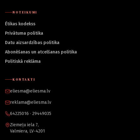
NOTEIKUMI
Ētikas kodekss
Privātuma politika
Datu aizsardzības politika
Abonēšanas un atcelšanas politika
Politiskā reklāma
KONTAKTI
eliesma@eliesma.lv
reklama@eliesma.lv
64225016 · 29449035
Ziemeļu iela 7,
Valmiera, LV-4201