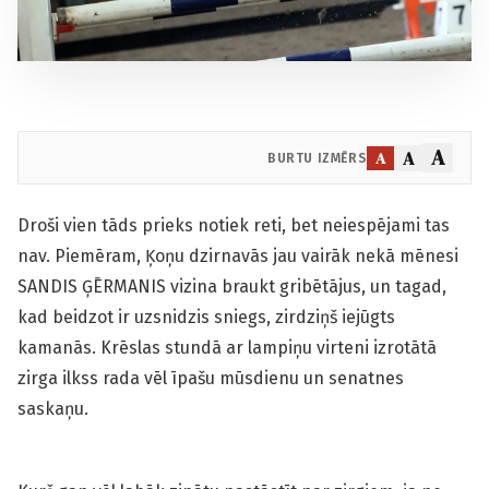
A
A
A
BURTU IZMĒRS
Droši vien tāds prieks notiek reti, bet neiespējami tas
nav. Piemēram, Ķoņu dzirnavās jau vairāk nekā mēnesi
SANDIS ĢĒRMANIS vizina braukt gribētājus, un tagad,
kad beidzot ir uzsnidzis sniegs, zirdziņš iejūgts
kamanās. Krēslas stundā ar lampiņu virteni izrotātā
zirga ilkss rada vēl īpašu mūsdienu un senatnes
saskaņu.