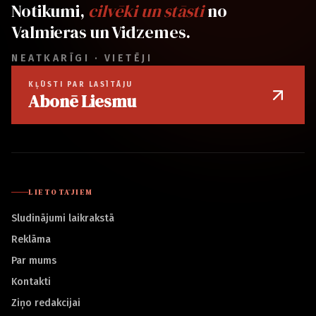
Notikumi,
cilvēki un stāsti
no
Valmieras un Vidzemes.
NEATKARĪGI · VIETĒJI
KĻŪSTI PAR LASĪTĀJU
Abonē Liesmu
LIETOTĀJIEM
Sludinājumi laikrakstā
Reklāma
Par mums
Kontakti
Ziņo redakcijai