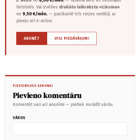
E-avīze
no
8,00 €/mēn.
— lasāma web un mobilajās
lietotnēs. Vai izvēlies
drukāto laikrakstu «Liesma»
no
9,50 €/mēn.
— pastkastē trīs reizes nedēļā, ar
pieeju arī e-avīzei.
ABONĒT
VISI PIEDĀVĀJUMI
PIEVIENOJIES SARUNAI
Pievieno komentāru
Komentēt vari arī anonīmi — pietiek norādīt vārdu.
VĀRDS