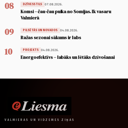
08
07.08.2026.
DZĪVESSTILS
Komsi – čau-čau puika no Somijas. Ik vasaru
Valmierā
09
04.08.2026.
PILSĒTĀS UN NOVADOS
Ražas sezonai sākums ir labs
10
04.08.2026.
PROJEKTS
Energoefektīvs – labāks un lētāks dzīvošanai
VALMIERAS UN VIDZEMES ZIŅAS