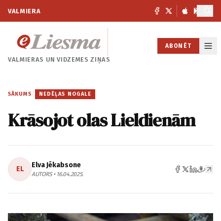
VALMIERA
ABONĒT
VALMIERAS UN
VIDZEMES ZIŅAS
SĀKUMS
/
NEDĒĻAS NOGALE
Krāsojot olas Lieldienām
Elva Jēkabsone
EL
AUTORS • 16.04.2025.