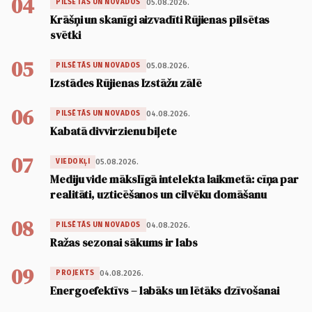
04
05.08.2026.
PILSĒTĀS UN NOVADOS
Krāšņi un skanīgi aizvadīti Rūjienas pilsētas
svētki
05
05.08.2026.
PILSĒTĀS UN NOVADOS
Izstādes Rūjienas Izstāžu zālē
06
04.08.2026.
PILSĒTĀS UN NOVADOS
Kabatā divvirzienu biļete
07
05.08.2026.
VIEDOKĻI
Mediju vide mākslīgā intelekta laikmetā: cīņa par
realitāti, uzticēšanos un cilvēku domāšanu
08
04.08.2026.
PILSĒTĀS UN NOVADOS
Ražas sezonai sākums ir labs
09
04.08.2026.
PROJEKTS
Energoefektīvs – labāks un lētāks dzīvošanai