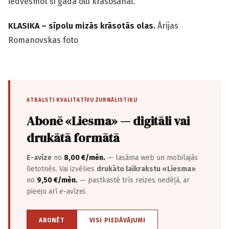
iedvesmot šī gada olu krāsošanai.
KLASIKA – sīpolu mizās krāsotās olas.
Ārijas
Romanovskas foto
ATBALSTI KVALITATĪVU ŽURNĀLISTIKU
Abonē «Liesma» — digitāli vai
drukātā formātā
E-avīze
no
8,00 €/mēn.
— lasāma web un mobilajās
lietotnēs. Vai izvēlies
drukāto laikrakstu «Liesma»
no
9,50 €/mēn.
— pastkastē trīs reizes nedēļā, ar
pieeju arī e-avīzei.
ABONĒT
VISI PIEDĀVĀJUMI