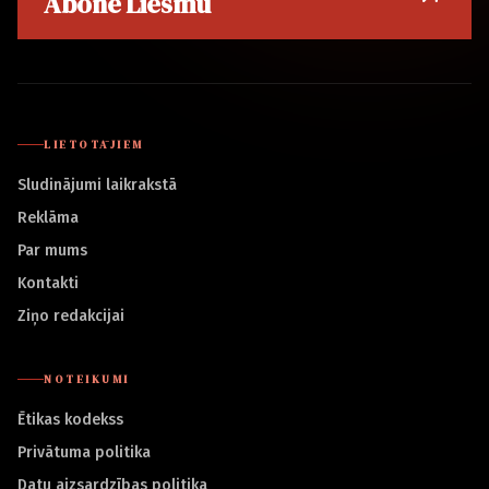
Abonē Liesmu
LIETOTĀJIEM
Sludinājumi laikrakstā
Reklāma
Par mums
Kontakti
Ziņo redakcijai
NOTEIKUMI
Ētikas kodekss
Privātuma politika
Datu aizsardzības politika