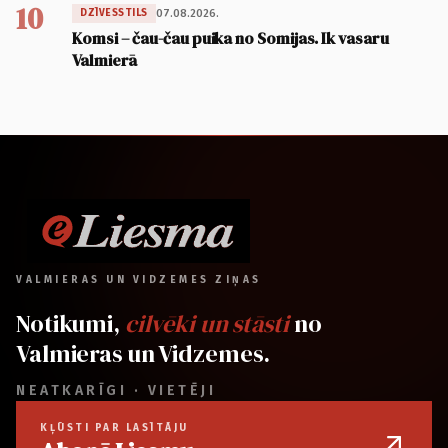
10
07.08.2026.
DZĪVESSTILS
Komsi – čau-čau puika no Somijas. Ik vasaru
Valmierā
VALMIERAS UN VIDZEMES ZIŅAS
Notikumi,
cilvēki un stāsti
no
Valmieras un Vidzemes.
NEATKARĪGI · VIETĒJI
KĻŪSTI PAR LASĪTĀJU