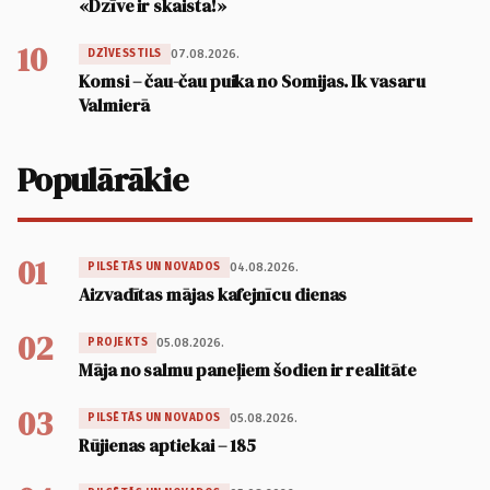
«Dzīve ir skaista!»
10
07.08.2026.
DZĪVESSTILS
Komsi – čau-čau puika no Somijas. Ik vasaru
Valmierā
Populārākie
01
04.08.2026.
PILSĒTĀS UN NOVADOS
Aizvadītas mājas kafejnīcu dienas
02
05.08.2026.
PROJEKTS
Māja no salmu paneļiem šodien ir realitāte
03
05.08.2026.
PILSĒTĀS UN NOVADOS
Rūjienas aptiekai – 185