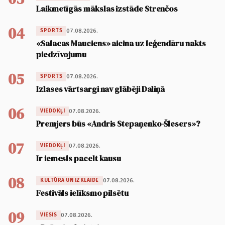
Laikmetīgās mākslas izstāde Strenčos
04
07.08.2026.
SPORTS
«Salacas Mauciens» aicina uz leģendāru nakts
piedzīvojumu
05
07.08.2026.
SPORTS
Izlases vārtsargi nav glābēji Daliņā
06
07.08.2026.
VIEDOKĻI
Premjers būs «Andris Stepaņenko-Šlesers»?
07
07.08.2026.
VIEDOKĻI
Ir iemesls pacelt kausu
08
07.08.2026.
KULTŪRA UN IZKLAIDE
Festivāls ielīksmo pilsētu
09
07.08.2026.
VIESIS