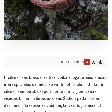
A
A
A
BURTU IZMĒRS
Ir cilvēki, kas krāso olas tikai veikalā iegādātajās krāsās,
ir arī speciālas uzlīmes, ko var līmēt uz olām. Un tad ir
cilvēki, kam patīk eksperimentēt, un viņiem sanāk
visādas brīnumu lietas uz olām. Šodien padalīšos ar
dažiem olu krāsošanas veidiem, lai varētu jūs mazliet