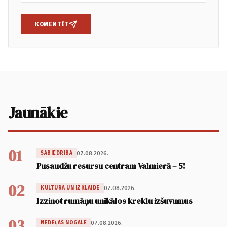
KOMENTĒT
Jaunākie
01
07.08.2026.
SABIEDRĪBA
Pusaudžu resursu centram Valmierā – 5!
02
07.08.2026.
KULTŪRA UN IZKLAIDE
Izzinot rumāņu unikālos kreklu izšuvumus
03
07.08.2026.
NEDĒĻAS NOGALE