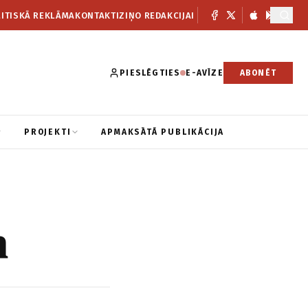
ITISKĀ REKLĀMA
KONTAKTI
ZIŅO REDAKCIJAI
PIESLĒGTIES
E-AVĪZE
ABONĒT
PROJEKTI
APMAKSĀTĀ PUBLIKĀCIJA
m