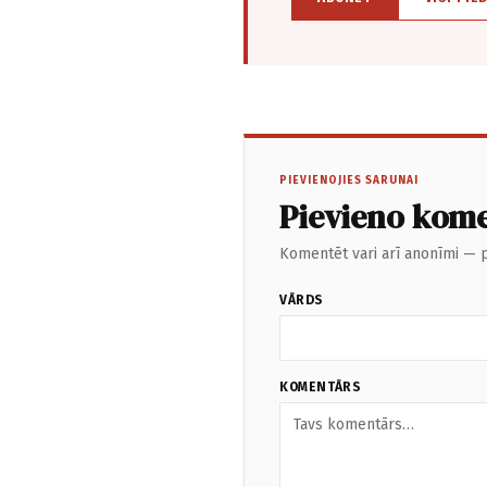
PIEVIENOJIES SARUNAI
Pievieno kom
Komentēt vari arī anonīmi — p
VĀRDS
KOMENTĀRS