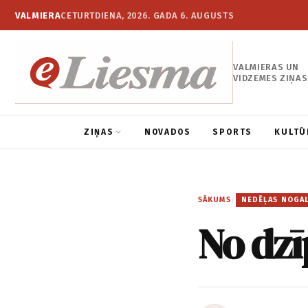
VALMIERA
CETURTDIENA, 2026. GADA 6. AUGUSTS
VALMIERAS UN
VIDZEMES ZIŅAS
ZIŅAS
NOVADOS
SPORTS
KULTŪ
SĀKUMS
/
NEDĒĻAS NOGA
No dzī