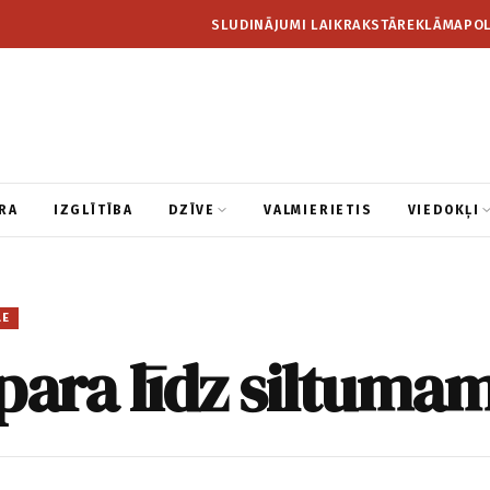
SLUDINĀJUMI LAIKRAKSTĀ
REKLĀMA
POL
RA
IZGLĪTĪBA
DZĪVE
VALMIERIETIS
VIEDOKĻI
LE
para līdz siltuma