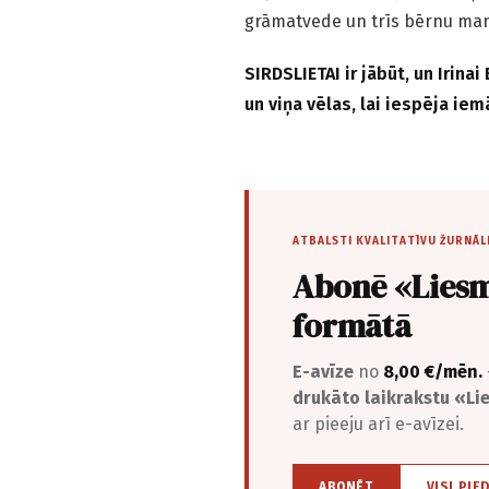
grāmatvede un trīs bērnu m
SIRDSLIETAI ir jābūt, un Irina
un viņa vēlas, lai iespēja iemā
ATBALSTI KVALITATĪVU ŽURNĀL
Abonē «Liesm
formātā
E-avīze
no
8,00 €/mēn.
drukāto laikrakstu «L
ar pieeju arī e-avīzei.
ABONĒT
VISI PIE