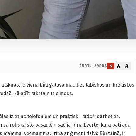
A
A
A
BURTU IZMĒRS
atšķīrās, jo viena bija gatava mācīties labiskos un kreiliskos
eredzē, kā adīt rakstainus cimdus.
vēlas iziet no telefoniem un praktiski, radoši darboties.
un vairot skaisto pasaulē,» sacīja Irina Everte, kura pati ada
ņas mamma, vecmamma. Irina ar ģimeni dzīvo Bērzainē, ir