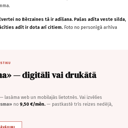
amma.
i Evertei no Bērzaines tā ir adīšana. Pašas adīta veste silda,
cīties adīt ir dota arī citiem.
Foto no personīgā arhīva
ISTIKU
a» — digitāli vai drukātā
— lasāma web un mobilajās lietotnēs. Vai izvēlies
iesma»
no
9,50 €/mēn.
— pastkastē trīs reizes nedēļā,
DĀVĀJUMI