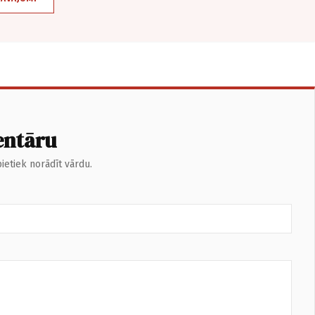
entāru
ietiek norādīt vārdu.