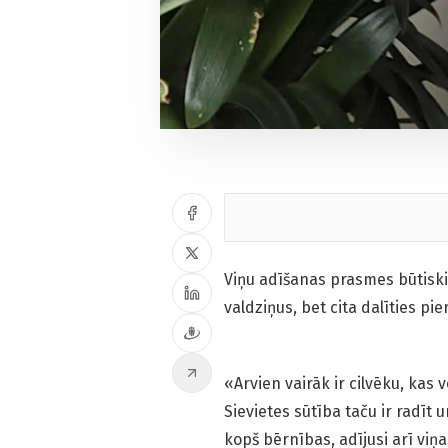
Viņu adīšanas prasmes būtiski 
valdziņus, bet cita dalīties pi
«Arvien vairāk ir cilvēku, kas 
Sievietes sūtība taču ir radīt 
kopš bērnības, adījusi arī vi