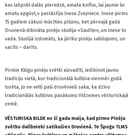
kas labprāt dalās pieredzē, amata knifos, lai jaunie šo
amatu apgūst,» pastāstīja Inese Zvejniece. Inese pirms
15 gadiem sākusi mācīties pīšanu, bet pērnajā gadā
Druvienā dibināta pinēju studija «Saulīte», un Inese to
vada. Studijā izdomāts, ka jārīko pinēju salidojums, un
sacīts – darīts.
Pirmie Klūgu pinēju svētki aizvadīti, iedibinot jaunu
tradīciju vietā, kur tradicionālā kultūra vienmēr godā
turēta, jo ne velti paši druvēnieši saka, ka dzīvo
tradicionālās kultūras pasākumu Vidzemes vēsturiskajā
zemē.
VĒSTURISKA BILDE no šī gada maija, kad pirmo Pinēju
svētku dalībnieki satikušies Druvienā. Te Špoģu TLMS