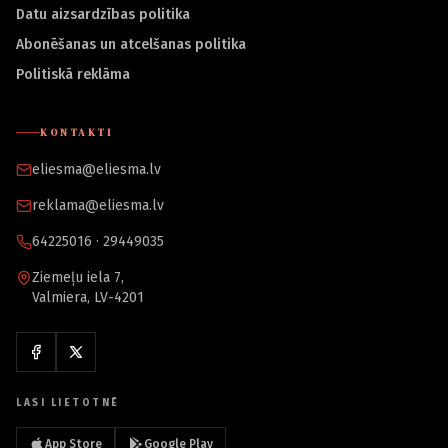
Datu aizsardzības politika
Abonēšanas un atcelšanas politika
Politiskā reklāma
KONTAKTI
eliesma@eliesma.lv
reklama@eliesma.lv
64225016 · 29449035
Ziemeļu iela 7,
Valmiera, LV-4201
LASI LIETOTNĒ
App Store
Google Play