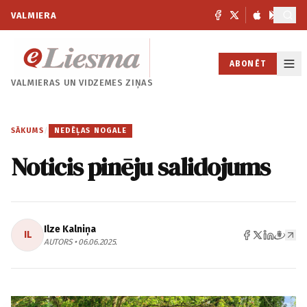
VALMIERA
ABONĒT
VALMIERAS UN
VIDZEMES ZIŅAS
SĀKUMS
/
NEDĒĻAS NOGALE
Noticis pinēju salidojums
Ilze Kalniņa
IL
AUTORS • 06.06.2025.