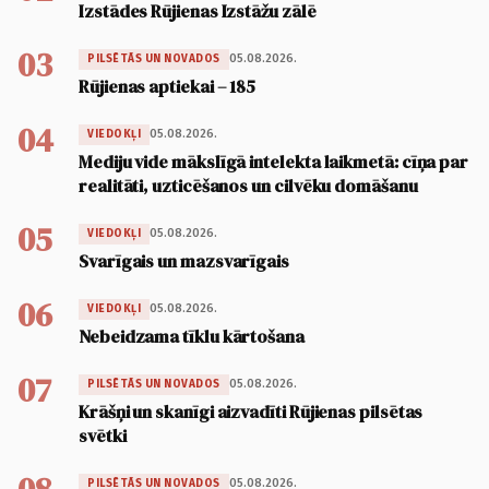
Izstādes Rūjienas Izstāžu zālē
03
05.08.2026.
PILSĒTĀS UN NOVADOS
Rūjienas aptiekai – 185
04
05.08.2026.
VIEDOKĻI
Mediju vide mākslīgā intelekta laikmetā: cīņa par
realitāti, uzticēšanos un cilvēku domāšanu
05
05.08.2026.
VIEDOKĻI
Svarīgais un mazsvarīgais
06
05.08.2026.
VIEDOKĻI
Nebeidzama tīklu kārtošana
07
05.08.2026.
PILSĒTĀS UN NOVADOS
Krāšņi un skanīgi aizvadīti Rūjienas pilsētas
svētki
05.08.2026.
PILSĒTĀS UN NOVADOS