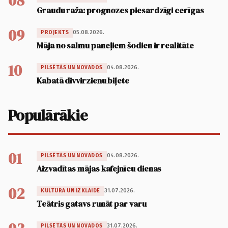
08
Graudu raža: prognozes piesardzīgi cerīgas
09
05.08.2026.
PROJEKTS
Māja no salmu paneļiem šodien ir realitāte
10
04.08.2026.
PILSĒTĀS UN NOVADOS
Kabatā divvirzienu biļete
Populārākie
01
04.08.2026.
PILSĒTĀS UN NOVADOS
Aizvadītas mājas kafejnīcu dienas
02
31.07.2026.
KULTŪRA UN IZKLAIDE
Teātris gatavs runāt par varu
31.07.2026.
PILSĒTĀS UN NOVADOS