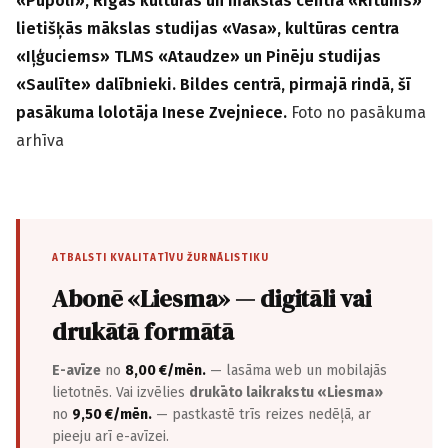
«Pūpoli», Rīgas kultūras un mākslas centra «Ritums»
lietišķās mākslas studijas «Vasa», kultūras centra
«Iļģuciems» TLMS «Ataudze» un Pinēju studijas
«Saulīte» dalībnieki. Bildes centrā, pirmajā rindā, šī
pasākuma lolotāja Inese Zvejniece.
Foto no pasākuma
arhīva
ATBALSTI KVALITATĪVU ŽURNĀLISTIKU
Abonē «Liesma» — digitāli vai
drukātā formātā
E-avīze
no
8,00 €/mēn.
— lasāma web un mobilajās
lietotnēs. Vai izvēlies
drukāto laikrakstu «Liesma»
no
9,50 €/mēn.
— pastkastē trīs reizes nedēļā, ar
pieeju arī e-avīzei.