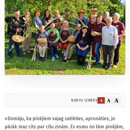
A
A
A
BURTU IZMĒRS
«Domāju, ka pinējiem vajag satikties, aprunāties, jo
pārāk maz cits par citu zinām. Es esmu no tām pinējām,