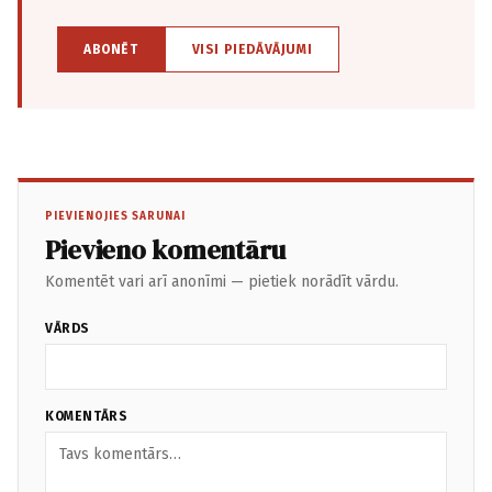
ABONĒT
VISI PIEDĀVĀJUMI
PIEVIENOJIES SARUNAI
Pievieno komentāru
Komentēt vari arī anonīmi — pietiek norādīt vārdu.
VĀRDS
KOMENTĀRS