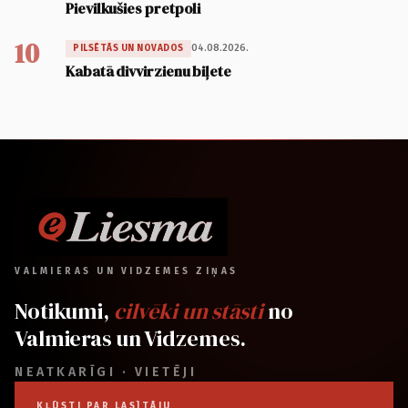
Pievilkušies pretpoli
10
04.08.2026.
PILSĒTĀS UN NOVADOS
Kabatā divvirzienu biļete
VALMIERAS UN VIDZEMES ZIŅAS
Notikumi,
cilvēki un stāsti
no
Valmieras un Vidzemes.
NEATKARĪGI · VIETĒJI
KĻŪSTI PAR LASĪTĀJU