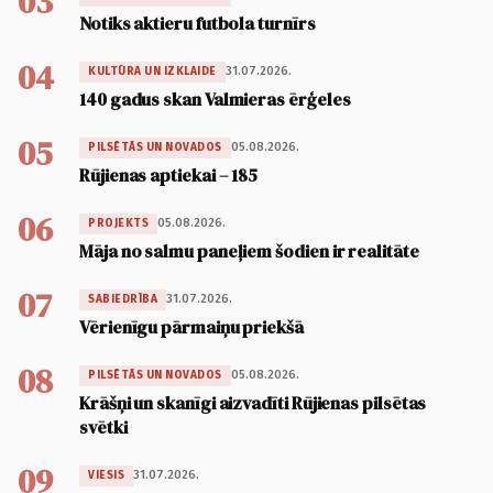
03
Notiks aktieru futbola turnīrs
04
31.07.2026.
KULTŪRA UN IZKLAIDE
140 gadus skan Valmieras ērģeles
05
05.08.2026.
PILSĒTĀS UN NOVADOS
Rūjienas aptiekai – 185
06
05.08.2026.
PROJEKTS
Māja no salmu paneļiem šodien ir realitāte
07
31.07.2026.
SABIEDRĪBA
Vērienīgu pārmaiņu priekšā
08
05.08.2026.
PILSĒTĀS UN NOVADOS
Krāšņi un skanīgi aizvadīti Rūjienas pilsētas
svētki
09
31.07.2026.
VIESIS