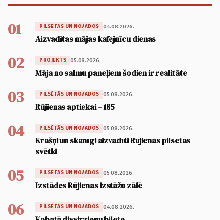
01
04.08.2026.
PILSĒTĀS UN NOVADOS
Aizvadītas mājas kafejnīcu dienas
02
05.08.2026.
PROJEKTS
Māja no salmu paneļiem šodien ir realitāte
03
05.08.2026.
PILSĒTĀS UN NOVADOS
Rūjienas aptiekai – 185
04
05.08.2026.
PILSĒTĀS UN NOVADOS
Krāšņi un skanīgi aizvadīti Rūjienas pilsētas
svētki
05
05.08.2026.
PILSĒTĀS UN NOVADOS
Izstādes Rūjienas Izstāžu zālē
06
04.08.2026.
PILSĒTĀS UN NOVADOS
Kabatā divvirzienu biļete