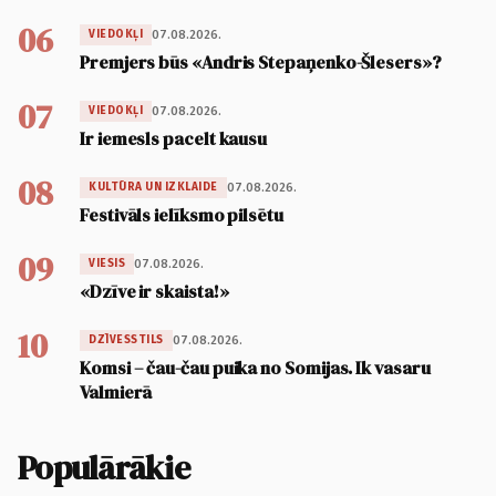
06
07.08.2026.
VIEDOKĻI
Premjers būs «Andris Stepaņenko-Šlesers»?
07
07.08.2026.
VIEDOKĻI
Ir iemesls pacelt kausu
08
07.08.2026.
KULTŪRA UN IZKLAIDE
Festivāls ielīksmo pilsētu
09
07.08.2026.
VIESIS
«Dzīve ir skaista!»
10
07.08.2026.
DZĪVESSTILS
Komsi – čau-čau puika no Somijas. Ik vasaru
Valmierā
Populārākie