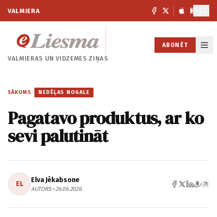
VALMIERA
ABONĒT
VALMIERAS UN
VIDZEMES ZIŅAS
SĀKUMS
/
NEDĒĻAS NOGALE
Pagatavo produktus, ar ko
sevi palutināt
Elva Jēkabsone
EL
AUTORS • 26.06.2026.