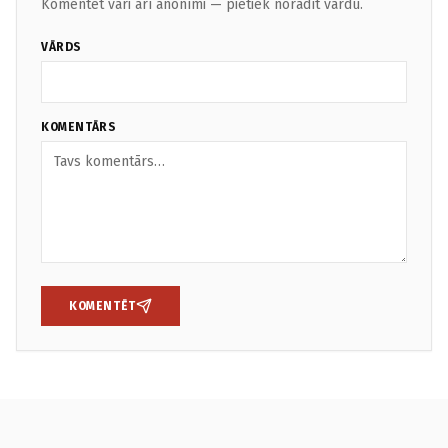
Komentēt vari arī anonīmi — pietiek norādīt vārdu.
VĀRDS
KOMENTĀRS
KOMENTĒT