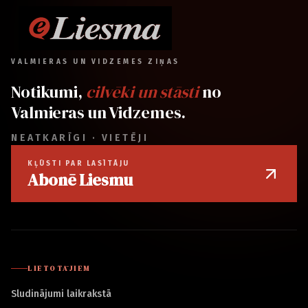
VALMIERAS UN VIDZEMES ZIŅAS
Notikumi,
cilvēki un stāsti
no
Valmieras un Vidzemes.
NEATKARĪGI · VIETĒJI
KĻŪSTI PAR LASĪTĀJU
Abonē Liesmu
LIETOTĀJIEM
Sludinājumi laikrakstā