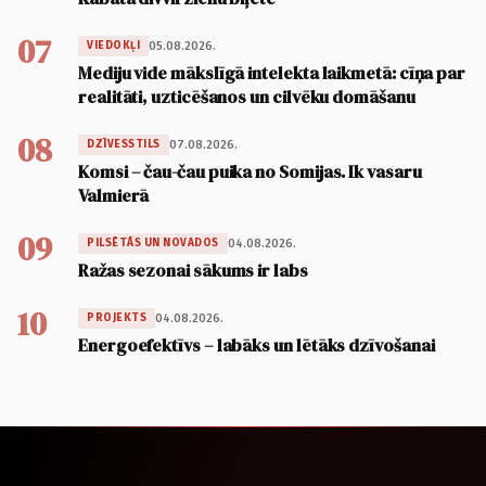
07
05.08.2026.
VIEDOKĻI
Mediju vide mākslīgā intelekta laikmetā: cīņa par
realitāti, uzticēšanos un cilvēku domāšanu
08
07.08.2026.
DZĪVESSTILS
Komsi – čau-čau puika no Somijas. Ik vasaru
Valmierā
09
04.08.2026.
PILSĒTĀS UN NOVADOS
Ražas sezonai sākums ir labs
10
04.08.2026.
PROJEKTS
Energoefektīvs – labāks un lētāks dzīvošanai