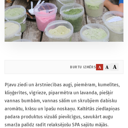
A
A
A
BURTU IZMĒRS
Pļavu ziedi un ārstniecības augi, piemēram, kumelītes,
kliņģerītes, vīgrieze, piparmētra un lavanda, piešķir
vannas bumbām, vannas sālim un skrubjiem dabisku
aromātu, krāsu un īpašu noskaņu. Kaltētās ziedlapiņas
padara produktus vizuāli pievilcīgus, savukārt augu
smarža palīdz radīt relaksējošu SPA sajūtu mājās.