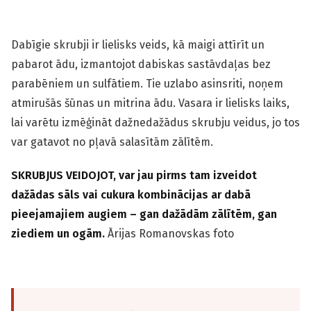
Dabīgie skrubji ir lielisks veids, kā maigi attīrīt un
pabarot ādu, izmantojot dabiskas sastāvdaļas bez
parabēniem un sulfātiem. Tie uzlabo asinsriti, noņem
atmirušās šūnas un mitrina ādu. Vasara ir lielisks laiks,
lai varētu izmēģināt dažnedažādus skrubju veidus, jo tos
var gatavot no pļavā salasītām zālītēm.
SKRUBJUS VEIDOJOT, var jau pirms tam izveidot
dažādas sāls vai cukura kombinācijas ar dabā
pieejamajiem augiem – gan dažādām zālītēm, gan
ziediem un ogām.
Ārijas Romanovskas foto