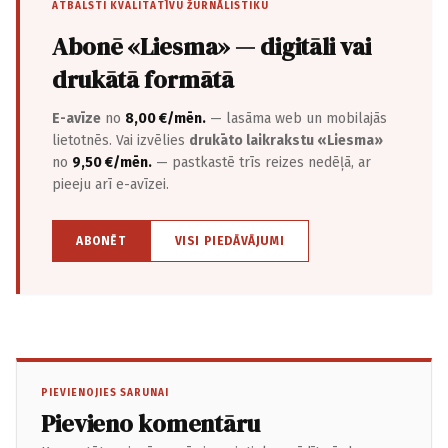
ATBALSTI KVALITATĪVU ŽURNĀLISTIKU
Abonē «Liesma» — digitāli vai
drukātā formātā
E-avīze
no
8,00 €/mēn.
— lasāma web un mobilajās
lietotnēs. Vai izvēlies
drukāto laikrakstu «Liesma»
no
9,50 €/mēn.
— pastkastē trīs reizes nedēļā, ar
pieeju arī e-avīzei.
ABONĒT
VISI PIEDĀVĀJUMI
PIEVIENOJIES SARUNAI
Pievieno komentāru