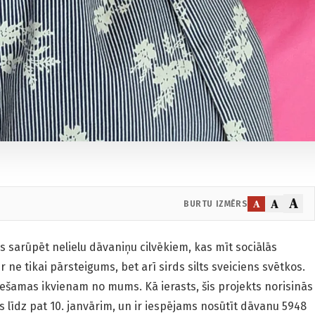
A
A
A
BURTU IZMĒRS
 sarūpēt nelielu dāvaniņu cilvēkiem, kas mīt sociālās
 ne tikai pārsteigums, bet arī sirds silts sveiciens svētkos.
iešamas ikvienam no mums. Kā ierasts, šis projekts norisinās
 līdz pat 10. janvārim, un ir iespējams nosūtīt dāvanu 5948