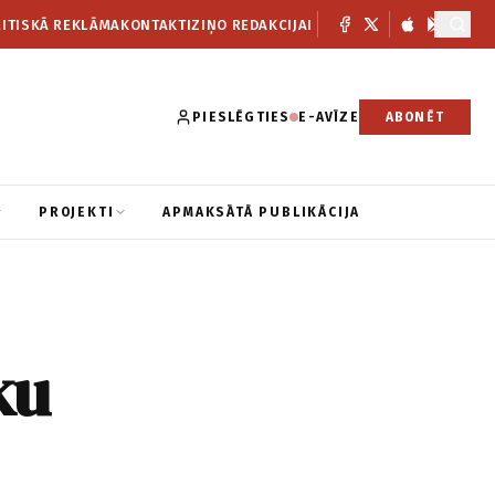
ITISKĀ REKLĀMA
KONTAKTI
ZIŅO REDAKCIJAI
PIESLĒGTIES
E-AVĪZE
ABONĒT
PROJEKTI
APMAKSĀTĀ PUBLIKĀCIJA
ku