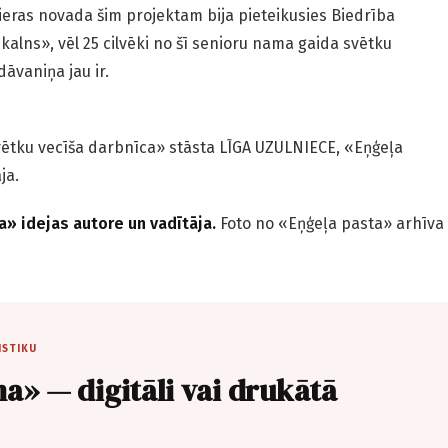
mieras novada šim projektam bija pieteikusies Biedrība
alns», vēl 25 cilvēki no šī senioru nama gaida svētku
āvaniņa jau ir.
vētku vecīša darbnīca» stāsta LĪGA UZULNIECE, «Eņģeļa
āja.
a» idejas autore un vadītāja.
Foto no «Eņģeļa pasta» arhīva
ISTIKU
a» — digitāli vai drukātā