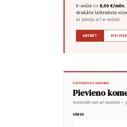
E-avīze
no
8,00 €/mēn.
drukāto laikrakstu «L
ar pieeju arī e-avīzei.
ABONĒT
VISI PIE
PIEVIENOJIES SARUNAI
Pievieno kom
Komentēt vari arī anonīmi — p
VĀRDS