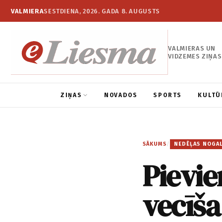
VALMIERA
SESTDIENA, 2026. GADA 8. AUGUSTS
VALMIERAS UN
VIDZEMES ZIŅAS
ZIŅAS
NOVADOS
SPORTS
KULTŪ
SĀKUMS
/
NEDĒĻAS NOGA
Pievie
vecīša