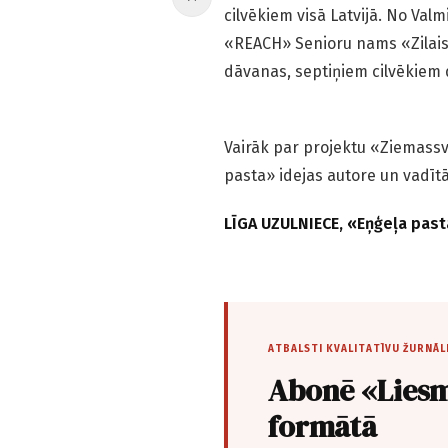
cilvēkiem visā Latvijā. No Val
«REACH» Senioru nams «Zilaisk
dāvanas, septiņiem cilvēkiem d
Vairāk par projektu «Ziemass
pasta» idejas autore un vadīt
LĪGA UZULNIECE, «Eņģeļa past
ATBALSTI KVALITATĪVU ŽURNĀL
Abonē «Liesm
formātā