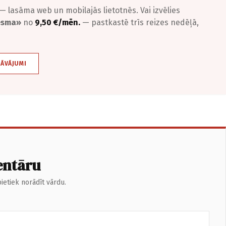
— lasāma web un mobilajās lietotnēs. Vai izvēlies
iesma»
no
9,50 €/mēn.
— pastkastē trīs reizes nedēļā,
DĀVĀJUMI
entāru
ietiek norādīt vārdu.