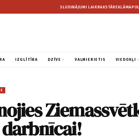
SLUDINĀJUMI LAIKRAKSTĀ
REKLĀMA
POL
RA
IZGLĪTĪBA
DZĪVE
VALMIERIETIS
VIEDOKĻI
LE
nojies Ziemassvēt
 darbnīcai!