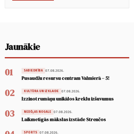
Jaunākie
01
07.08.2026.
SABIEDRĪBA
Pusaudžu resursu centram Valmierā – 5!
02
07.08.2026.
KULTŪRA UN IZKLAIDE
Izzinot rumāņu unikālos kreklu izšuvumus
03
07.08.2026.
NEDĒĻAS NOGALE
Laikmetīgās mākslas izstāde Strenčos
07.08.2026.
SPORTS