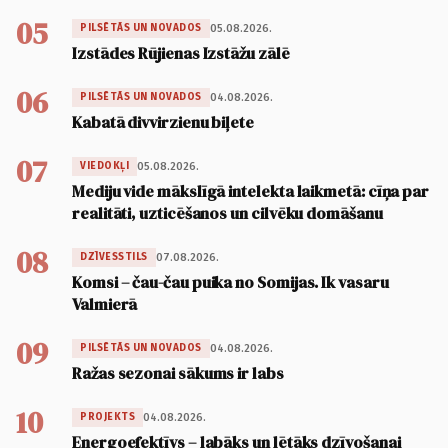
05
05.08.2026.
PILSĒTĀS UN NOVADOS
Izstādes Rūjienas Izstāžu zālē
06
04.08.2026.
PILSĒTĀS UN NOVADOS
Kabatā divvirzienu biļete
07
05.08.2026.
VIEDOKĻI
Mediju vide mākslīgā intelekta laikmetā: cīņa par
realitāti, uzticēšanos un cilvēku domāšanu
08
07.08.2026.
DZĪVESSTILS
Komsi – čau-čau puika no Somijas. Ik vasaru
Valmierā
09
04.08.2026.
PILSĒTĀS UN NOVADOS
Ražas sezonai sākums ir labs
10
04.08.2026.
PROJEKTS
Energoefektīvs – labāks un lētāks dzīvošanai