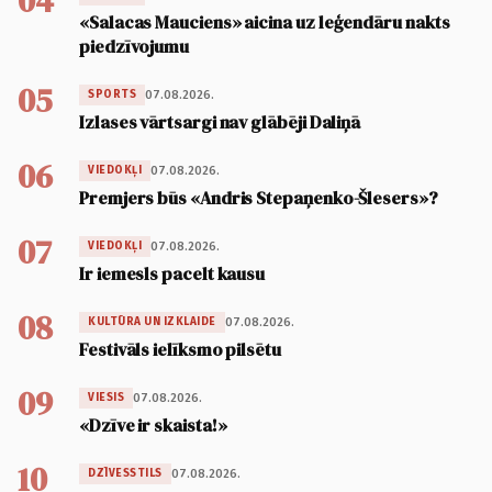
04
«Salacas Mauciens» aicina uz leģendāru nakts
piedzīvojumu
05
07.08.2026.
SPORTS
Izlases vārtsargi nav glābēji Daliņā
06
07.08.2026.
VIEDOKĻI
Premjers būs «Andris Stepaņenko-Šlesers»?
07
07.08.2026.
VIEDOKĻI
Ir iemesls pacelt kausu
08
07.08.2026.
KULTŪRA UN IZKLAIDE
Festivāls ielīksmo pilsētu
09
07.08.2026.
VIESIS
«Dzīve ir skaista!»
10
07.08.2026.
DZĪVESSTILS