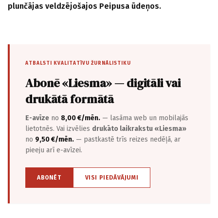
plunčājas veldzējošajos Peipusa ūdeņos.
ATBALSTI KVALITATĪVU ŽURNĀLISTIKU
Abonē «Liesma» — digitāli vai
drukātā formātā
E-avīze
no
8,00 €/mēn.
— lasāma web un mobilajās
lietotnēs. Vai izvēlies
drukāto laikrakstu «Liesma»
no
9,50 €/mēn.
— pastkastē trīs reizes nedēļā, ar
pieeju arī e-avīzei.
ABONĒT
VISI PIEDĀVĀJUMI