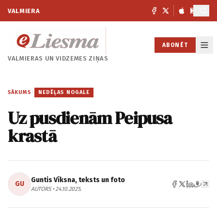
VALMIERA
ABONĒT
VALMIERAS UN
VIDZEMES ZIŅAS
SĀKUMS
/
NEDĒĻAS NOGALE
Uz pusdienām Peipusa
krastā
Guntis Vīksna, teksts un foto
GU
AUTORS • 24.10.2025.