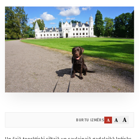
A
A
A
BURTU IZMĒRS