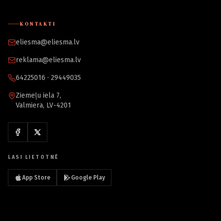
KONTAKTI
eliesma@eliesma.lv
reklama@eliesma.lv
64225016 · 29449035
Ziemeļu iela 7,
Valmiera, LV-4201
LASI LIETOTNĒ
App Store
Google Play