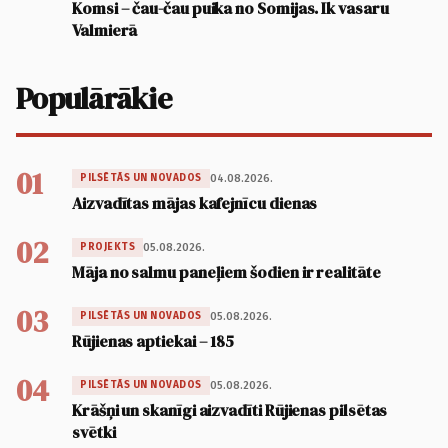
Komsi – čau-čau puika no Somijas. Ik vasaru
Valmierā
Populārākie
01
04.08.2026.
PILSĒTĀS UN NOVADOS
Aizvadītas mājas kafejnīcu dienas
02
05.08.2026.
PROJEKTS
Māja no salmu paneļiem šodien ir realitāte
03
05.08.2026.
PILSĒTĀS UN NOVADOS
Rūjienas aptiekai – 185
04
05.08.2026.
PILSĒTĀS UN NOVADOS
Krāšņi un skanīgi aizvadīti Rūjienas pilsētas
svētki