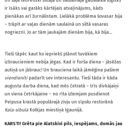
Un šajā teorētiski siltajā un saulainajā gadalaikā loģisks
ir īsāks vai garāks kārtējais atvaļinājums, kāds
pienākas arī žurnālistam. Lielākā problēma šovasar bija
– trāpīt ar vaļas dienām saulainā un siltā vasaras
nogrieznī. Jo ar tām jaukajām dienām bija, kā bija…
Tieši tāpēc kaut ko iepriekš plānot tuvākiem
izbraucieniem nebija jēgas. Kad ir forša diena – jāsēžas
autiņā un jābrauc! Un brauciena laikā jāmēģina pašiem
viendienīti
padarīt sev interesantu. Tieši tāda ir kāda
augusta darba diena, kad mēs četratā – trīs divkājaiņi
un viena četrkājaine – no rīta izlemjam pusdienot
Peipusa krastā populārajā zivju un sīpolu restorānā
Kala-sibula
Kolkjas miestiņā Igaunijā.
KARSTI! Grēta pie Alatskivi pils, iespējams, domās jau