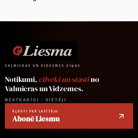
VALMIERAS UN VIDZEMES ZIŅAS
Notikumi,
cilvēki un stāsti
no
Valmieras un Vidzemes.
NEATKARĪGI · VIETĒJI
KĻŪSTI PAR LASĪTĀJU
Abonē Liesmu