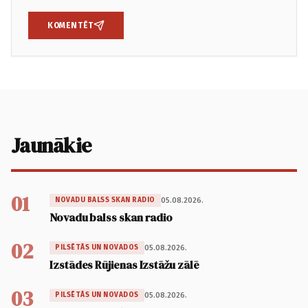
KOMENTĒT
Jaunākie
01
05.08.2026.
NOVADU BALSS SKAN RADIO
Novadu balss skan radio
02
05.08.2026.
PILSĒTĀS UN NOVADOS
Izstādes Rūjienas Izstāžu zālē
03
05.08.2026.
PILSĒTĀS UN NOVADOS