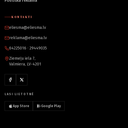
Politiskā reklāma
KONTAKTI
eliesma@eliesma.lv
reklama@eliesma.lv
64225016 · 29449035
Ziemeļu iela 7,
Valmiera, LV-4201
LASI LIETOTNĒ
App Store
Google Play