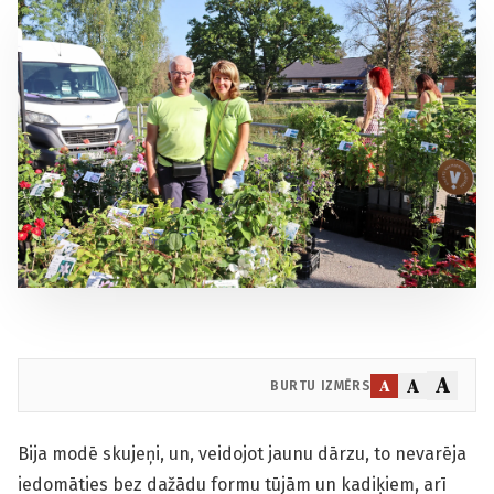
A
A
A
BURTU IZMĒRS
Bija modē skujeņi, un, veidojot jaunu dārzu, to nevarēja
iedomāties bez dažādu formu tūjām un kadiķiem, arī