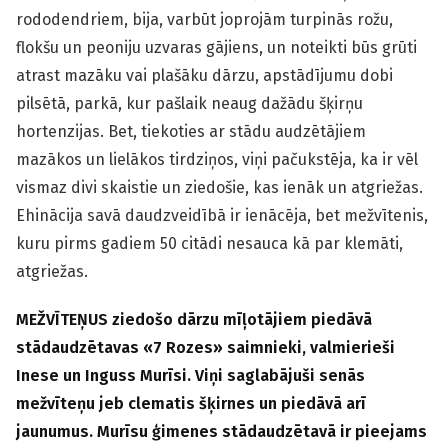
rododendriem, bija, varbūt joprojām turpinās rožu,
flokšu un peoniju uzvaras gājiens, un noteikti būs grūti
atrast mazāku vai plašāku dārzu, apstādījumu dobi
pilsētā, parkā, kur pašlaik neaug dažādu šķirņu
hortenzijas. Bet, tiekoties ar stādu audzētājiem
mazākos un lielākos tirdziņos, viņi pačukstēja, ka ir vēl
vismaz divi skaistie un ziedošie, kas ienāk un atgriežas.
Ehinācija savā daudzveidībā ir ienācēja, bet mežvītenis,
kuru pirms gadiem 50 citādi nesauca kā par klemāti,
atgriežas.
MEŽVĪTEŅUS ziedošo dārzu mīļotājiem piedāvā
stādaudzētavas «7 Rozes» saimnieki, valmierieši
Inese un Inguss Murīsi. Viņi saglabājuši senās
mežvīteņu jeb clematis šķirnes un piedāvā arī
jaunumus. Murīsu ģimenes stādaudzētavā ir pieejams