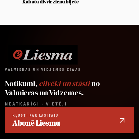
Kabatā divvirzienu biļete
VALMIERAS UN VIDZEMES ZIŅAS
Notikumi,
cilvēki un stāsti
no
Valmieras un Vidzemes.
NEATKARĪGI · VIETĒJI
KĻŪSTI PAR LASĪTĀJU
Abonē Liesmu