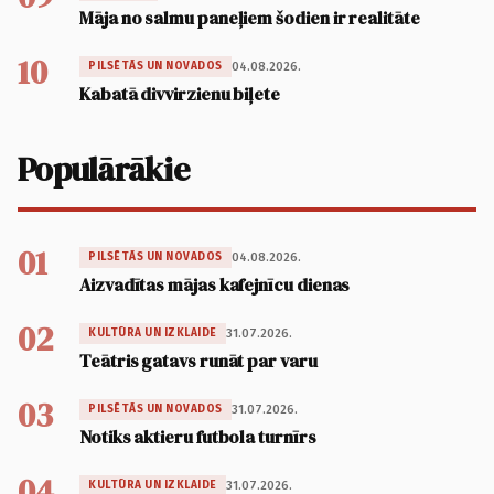
Māja no salmu paneļiem šodien ir realitāte
10
04.08.2026.
PILSĒTĀS UN NOVADOS
Kabatā divvirzienu biļete
Populārākie
01
04.08.2026.
PILSĒTĀS UN NOVADOS
Aizvadītas mājas kafejnīcu dienas
02
31.07.2026.
KULTŪRA UN IZKLAIDE
Teātris gatavs runāt par varu
03
31.07.2026.
PILSĒTĀS UN NOVADOS
Notiks aktieru futbola turnīrs
04
31.07.2026.
KULTŪRA UN IZKLAIDE