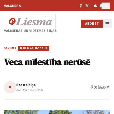
VALMIERA
ABONĒT
VALMIERAS UN
VIDZEMES ZIŅAS
SĀKUMS
/
NEDĒĻAS NOGALE
Veca mīlestība nerūsē
Ilze Kalniņa
IL
AUTORS • 12.09.2025.