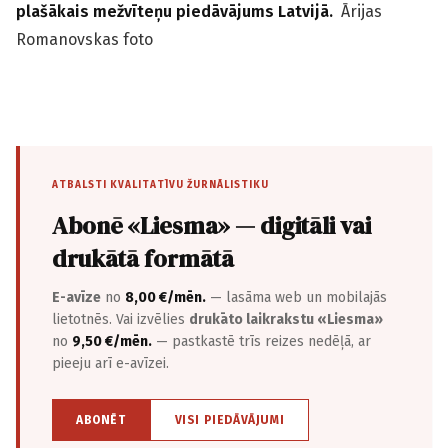
plašākais mežvīteņu piedāvājums Latvijā.
Ārijas
Romanovskas foto
ATBALSTI KVALITATĪVU ŽURNĀLISTIKU
Abonē «Liesma» — digitāli vai
drukātā formātā
E-avīze
no
8,00 €/mēn.
— lasāma web un mobilajās
lietotnēs. Vai izvēlies
drukāto laikrakstu «Liesma»
no
9,50 €/mēn.
— pastkastē trīs reizes nedēļā, ar
pieeju arī e-avīzei.
ABONĒT
VISI PIEDĀVĀJUMI