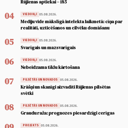
Rūjienas aptiekai – 185
04
05.08.2026.
VIEDOKĻI
Mediju vide mākslīgā intelekta laikmetā: cīņa par
realitāti, uzticēšanos un cilvēku domāšanu
05
05.08.2026.
VIEDOKĻI
Svarīgais un mazsvarīgais
06
05.08.2026.
VIEDOKĻI
Nebeidzama tīklu kārtošana
07
05.08.2026.
PILSĒTĀS UN NOVADOS
Krāšņi un skanīgi aizvadīti Rūjienas pilsētas
svētki
08
05.08.2026.
PILSĒTĀS UN NOVADOS
Graudu raža: prognozes piesardzīgi cerīgas
09
05.08.2026.
PROJEKTS