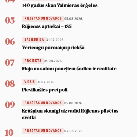
140 gadus skan Valmieras ērģeles
05
05.08.2026.
PILSĒTĀS UN NOVADOS
Rūjienas aptiekai – 185
06
31.07.2026.
SABIEDRĪBA
Vērienīgu pārmaiņu priekšā
07
05.08.2026.
PROJEKTS
Māja no salmu paneļiem šodien ir realitāte
08
31.07.2026.
VIESIS
Pievilkušies pretpoli
09
05.08.2026.
PILSĒTĀS UN NOVADOS
Krāšņi un skanīgi aizvadīti Rūjienas pilsētas
svētki
10
04.08.2026.
PILSĒTĀS UN NOVADOS