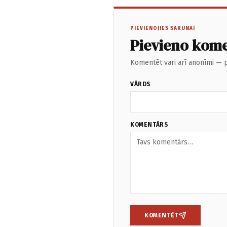
PIEVIENOJIES SARUNAI
Pievieno kom
Komentēt vari arī anonīmi — p
VĀRDS
KOMENTĀRS
KOMENTĒT