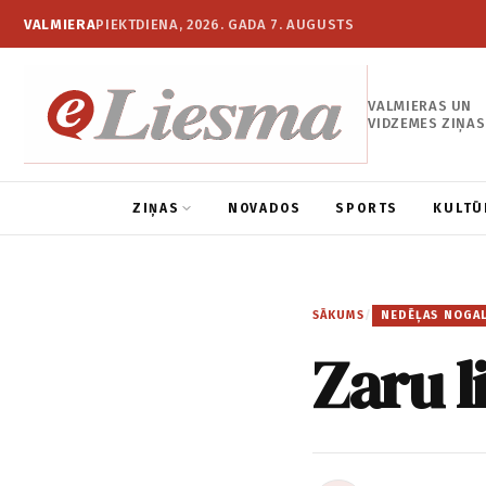
VALMIERA
PIEKTDIENA, 2026. GADA 7. AUGUSTS
VALMIERAS UN
VIDZEMES ZIŅAS
ZIŅAS
NOVADOS
SPORTS
KULTŪ
SĀKUMS
/
NEDĒĻAS NOGA
Zaru l