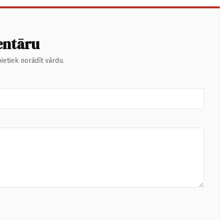
entāru
ietiek norādīt vārdu.