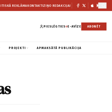
ITISKĀ REKLĀMA
KONTAKTI
ZIŅO REDAKCIJAI
PIESLĒGTIES
E-AVĪZE
ABONĒT
PROJEKTI
APMAKSĀTĀ PUBLIKĀCIJA
as