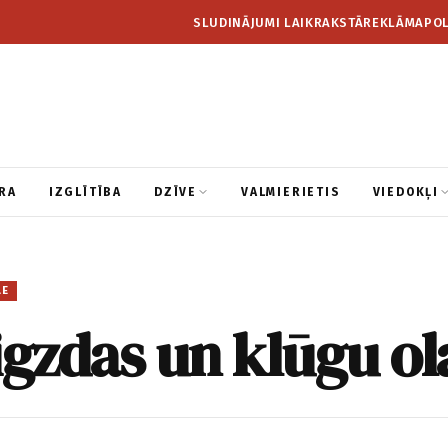
SLUDINĀJUMI LAIKRAKSTĀ
REKLĀMA
POL
RA
IZGLĪTĪBA
DZĪVE
VALMIERIETIS
VIEDOKĻI
LE
igzdas un klūgu ol