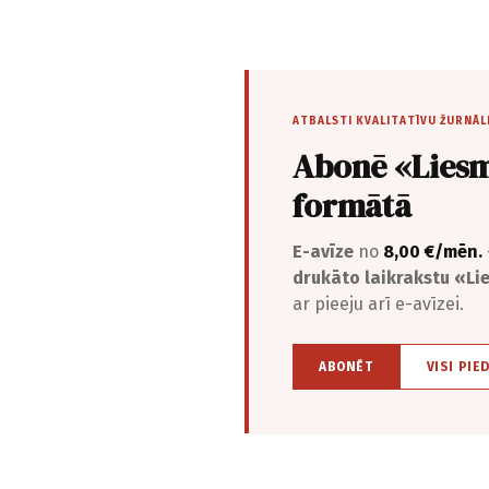
ATBALSTI KVALITATĪVU ŽURNĀL
Abonē «Liesm
formātā
E-avīze
no
8,00 €/mēn.
drukāto laikrakstu «L
ar pieeju arī e-avīzei.
ABONĒT
VISI PIE