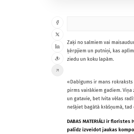
Zaķi no salmiem vai maisaudum
ķērpjiem un putniņi, kas aplī
ziedu un koku lapām.
«Dabīgums ir mans rokraksts flo
pirms vairākiem gadiem. Viņa z
un gatavie, bet Ivita vēlas radī
nešķiet bagātā krāšņumā, tad d
DABAS MATERIĀLI ir floristes I
palīdz izveidot jaukas kompo