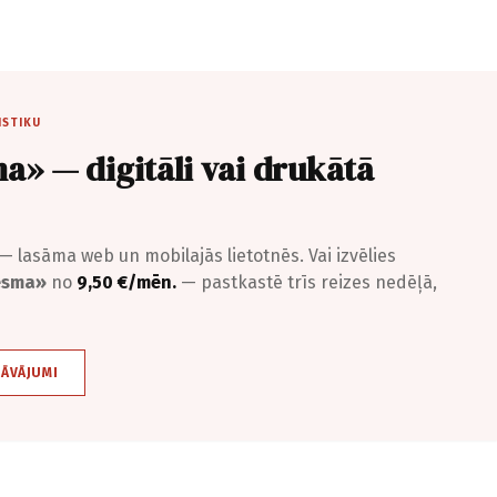
ISTIKU
a» — digitāli vai drukātā
— lasāma web un mobilajās lietotnēs. Vai izvēlies
iesma»
no
9,50 €/mēn.
— pastkastē trīs reizes nedēļā,
DĀVĀJUMI