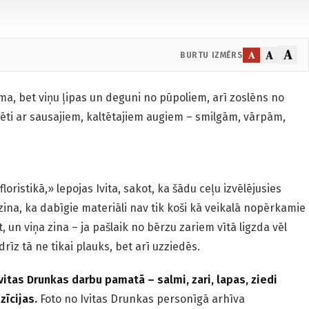
A
A
A
BURTU IZMĒRS
a, bet viņu ļipas un deguni no pūpoliem, arī zoslēns no
mēti ar sausajiem, kaltētajiem augiem – smilgām, vārpām,
ristikā,» lepojas Ivita, sakot, ka šādu ceļu izvēlējusies
ina, ka dabīgie materiāli nav tik koši kā veikalā nopērkamie
t, un viņa zina – ja pašlaik no bērzu zariem vītā ligzda vēl
rīz tā ne tikai plauks, bet arī uzziedēs.
vitas Drunkas darbu pamatā – salmi, zari, lapas, ziedi
zīcijas.
Foto no Ivitas Drunkas personīgā arhīva