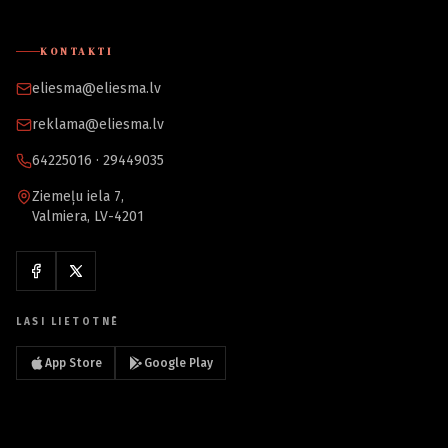
KONTAKTI
eliesma@eliesma.lv
reklama@eliesma.lv
64225016 · 29449035
Ziemeļu iela 7,
Valmiera, LV-4201
LASI LIETOTNĒ
App Store
Google Play