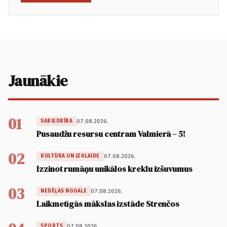
Jaunākie
01
07.08.2026.
SABIEDRĪBA
Pusaudžu resursu centram Valmierā – 5!
02
07.08.2026.
KULTŪRA UN IZKLAIDE
Izzinot rumāņu unikālos kreklu izšuvumus
03
07.08.2026.
NEDĒĻAS NOGALE
Laikmetīgās mākslas izstāde Strenčos
07.08.2026.
SPORTS