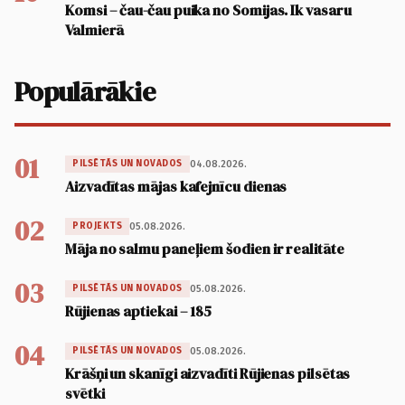
Komsi – čau-čau puika no Somijas. Ik vasaru
Valmierā
Populārākie
01
04.08.2026.
PILSĒTĀS UN NOVADOS
Aizvadītas mājas kafejnīcu dienas
02
05.08.2026.
PROJEKTS
Māja no salmu paneļiem šodien ir realitāte
03
05.08.2026.
PILSĒTĀS UN NOVADOS
Rūjienas aptiekai – 185
04
05.08.2026.
PILSĒTĀS UN NOVADOS
Krāšņi un skanīgi aizvadīti Rūjienas pilsētas
svētki