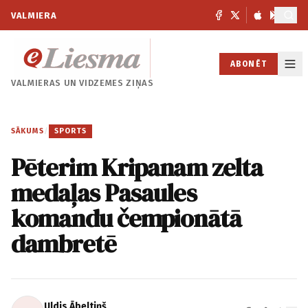
VALMIERA
ABONĒT
VALMIERAS UN
VIDZEMES ZIŅAS
SĀKUMS
/
SPORTS
Pēterim Kripanam zelta
medaļas Pasaules
komandu čempionātā
dambretē
Uldis Ābeltiņš