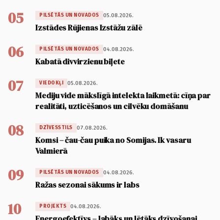
05
05.08.2026.
PILSĒTĀS UN NOVADOS
Izstādes Rūjienas Izstāžu zālē
06
04.08.2026.
PILSĒTĀS UN NOVADOS
Kabatā divvirzienu biļete
07
05.08.2026.
VIEDOKĻI
Mediju vide mākslīgā intelekta laikmetā: cīņa par
realitāti, uzticēšanos un cilvēku domāšanu
08
07.08.2026.
DZĪVESSTILS
Komsi – čau-čau puika no Somijas. Ik vasaru
Valmierā
09
04.08.2026.
PILSĒTĀS UN NOVADOS
Ražas sezonai sākums ir labs
10
04.08.2026.
PROJEKTS
Energoefektīvs – labāks un lētāks dzīvošanai