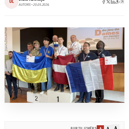
UL
AUTORS • 20.05.2026.
A
A
A
BURTU IZMĒRS