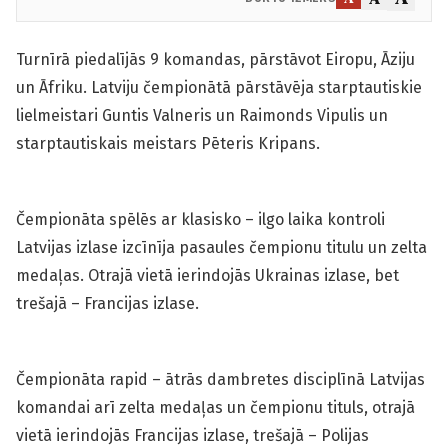
Turnīrā piedalījās 9 komandas, pārstāvot Eiropu, Āziju
un Āfriku. Latviju čempionātā pārstāvēja starptautiskie
lielmeistari Guntis Valneris un Raimonds Vipulis un
starptautiskais meistars Pēteris Kripans.
Čempionāta spēlēs ar klasisko – ilgo laika kontroli
Latvijas izlase izcīnīja pasaules čempionu titulu un zelta
medaļas. Otrajā vietā ierindojās Ukrainas izlase, bet
trešajā – Francijas izlase.
Čempionāta rapid – ātrās dambretes disciplīnā Latvijas
komandai arī zelta medaļas un čempionu tituls, otrajā
vietā ierindojās Francijas izlase, trešajā – Polijas