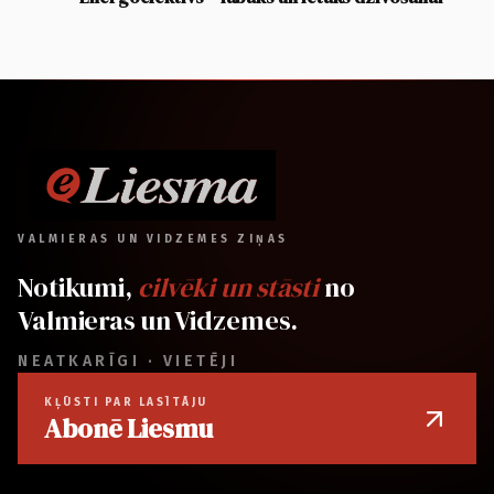
VALMIERAS UN VIDZEMES ZIŅAS
Notikumi,
cilvēki un stāsti
no
Valmieras un Vidzemes.
NEATKARĪGI · VIETĒJI
KĻŪSTI PAR LASĪTĀJU
Abonē Liesmu