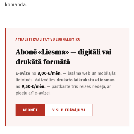
komanda.
ATBALSTI KVALITATĪVU ŽURNĀLISTIKU
Abonē «Liesma» — digitāli vai
drukātā formātā
E-avīze
no
8,00 €/mēn.
— lasāma web un mobilajās
lietotnēs. Vai izvēlies
drukāto laikrakstu «Liesma»
no
9,50 €/mēn.
— pastkastē trīs reizes nedēļā, ar
pieeju arī e-avīzei.
ABONĒT
VISI PIEDĀVĀJUMI