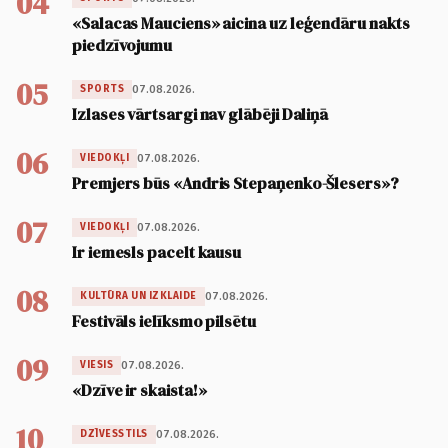
04
«Salacas Mauciens» aicina uz leģendāru nakts
piedzīvojumu
05
07.08.2026.
SPORTS
Izlases vārtsargi nav glābēji Daliņā
06
07.08.2026.
VIEDOKĻI
Premjers būs «Andris Stepaņenko-Šlesers»?
07
07.08.2026.
VIEDOKĻI
Ir iemesls pacelt kausu
08
07.08.2026.
KULTŪRA UN IZKLAIDE
Festivāls ielīksmo pilsētu
09
07.08.2026.
VIESIS
«Dzīve ir skaista!»
10
07.08.2026.
DZĪVESSTILS