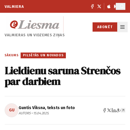
VALMIERA
ABONĒT
VALMIERAS UN
VIDZEMES ZIŅAS
SĀKUMS
/
PILSĒTĀS UN NOVADOS
Lieldienu saruna Strenčos
par darbiem
Guntis Vīksna, teksts un foto
GU
AUTORS • 15.04.2025.