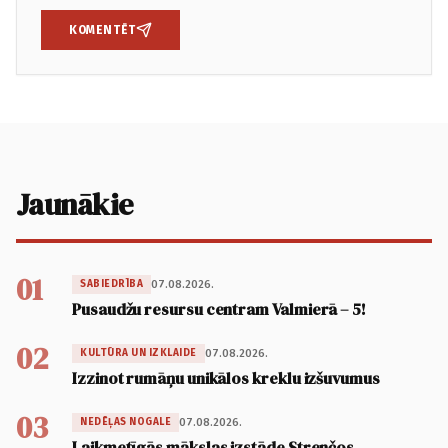
KOMENTĒT
Jaunākie
01
07.08.2026.
SABIEDRĪBA
Pusaudžu resursu centram Valmierā – 5!
02
07.08.2026.
KULTŪRA UN IZKLAIDE
Izzinot rumāņu unikālos kreklu izšuvumus
03
07.08.2026.
NEDĒĻAS NOGALE
Laikmetīgās mākslas izstāde Strenčos