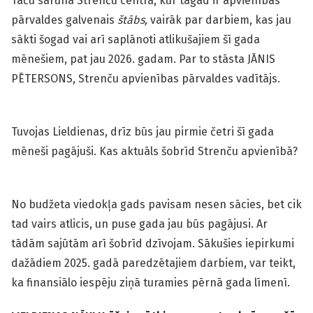
Taču saruna Strenču centrā, kur tagad ir apvienības
pārvaldes galvenais
štābs,
vairāk par darbiem, kas jau
sākti šogad vai arī saplānoti atlikušajiem šī gada
mēnešiem, pat jau 2026. gadam. Par to stāsta JĀNIS
PĒTERSONS, Strenču apvienības pārvaldes vadītājs.
Tuvojas Lieldienas, drīz būs jau pirmie četri šī gada
mēneši pagājuši. Kas aktuāls šobrīd Strenču apvienībā?
No budžeta viedokļa gads pavisam nesen sācies, bet cik
tad vairs atlicis, un puse gada jau būs pagājusi. Ar
tādām sajūtām arī šobrīd dzīvojam. Sākušies iepirkumi
dažādiem 2025. gadā paredzētajiem darbiem, var teikt,
ka finansiālo iespēju ziņā turamies pērnā gada līmenī.