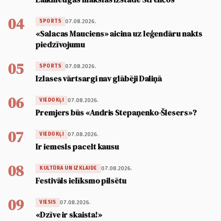
04
07.08.2026.
SPORTS
«Salacas Mauciens» aicina uz leģendāru nakts
piedzīvojumu
05
07.08.2026.
SPORTS
Izlases vārtsargi nav glābēji Daliņā
06
07.08.2026.
VIEDOKĻI
Premjers būs «Andris Stepaņenko-Šlesers»?
07
07.08.2026.
VIEDOKĻI
Ir iemesls pacelt kausu
08
07.08.2026.
KULTŪRA UN IZKLAIDE
Festivāls ielīksmo pilsētu
09
07.08.2026.
VIESIS
«Dzīve ir skaista!»