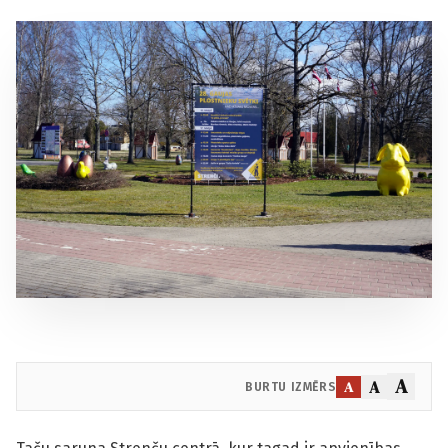
A
A
A
BURTU IZMĒRS