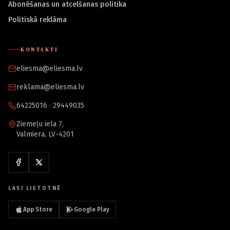
Abonēšanas un atcelšanas politika
Politiskā reklāma
KONTAKTI
eliesma@eliesma.lv
reklama@eliesma.lv
64225016 · 29449035
Ziemeļu iela 7,
Valmiera, LV-4201
LASI LIETOTNĒ
App Store
Google Play