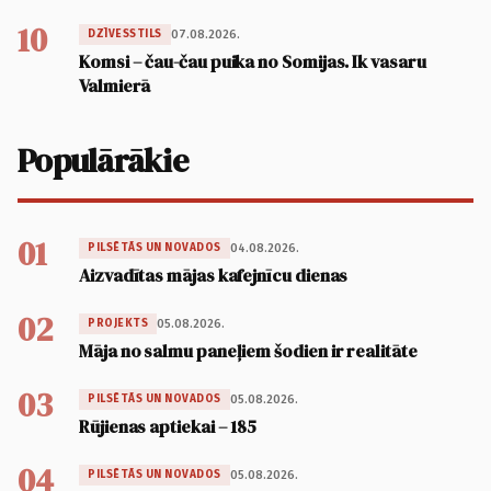
10
07.08.2026.
DZĪVESSTILS
Komsi – čau-čau puika no Somijas. Ik vasaru
Valmierā
Populārākie
01
04.08.2026.
PILSĒTĀS UN NOVADOS
Aizvadītas mājas kafejnīcu dienas
02
05.08.2026.
PROJEKTS
Māja no salmu paneļiem šodien ir realitāte
03
05.08.2026.
PILSĒTĀS UN NOVADOS
Rūjienas aptiekai – 185
04
05.08.2026.
PILSĒTĀS UN NOVADOS