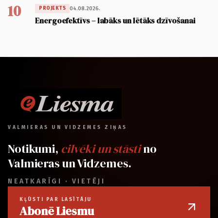
10
04.08.2026.
PROJEKTS
Energoefektīvs – labāks un lētāks dzīvošanai
VALMIERAS UN VIDZEMES ZIŅAS
Notikumi,
cilvēki un stāsti
no
Valmieras un Vidzemes.
NEATKARĪGI · VIETĒJI
KĻŪSTI PAR LASĪTĀJU
Abonē Liesmu