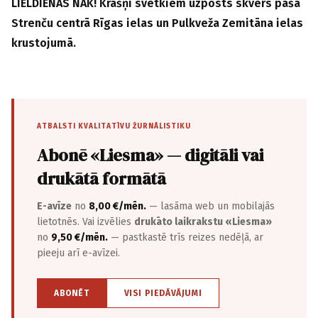
LIELDIENAS NĀK! Krāšņi svētkiem uzposts skvērs pašā
Strenču centrā Rīgas ielas un Pulkveža Zemitāna ielas
krustojumā.
ATBALSTI KVALITATĪVU ŽURNĀLISTIKU
Abonē «Liesma» — digitāli vai
drukātā formātā
E-avīze
no
8,00 €/mēn.
— lasāma web un mobilajās
lietotnēs. Vai izvēlies
drukāto laikrakstu «Liesma»
no
9,50 €/mēn.
— pastkastē trīs reizes nedēļā, ar
pieeju arī e-avīzei.
ABONĒT
VISI PIEDĀVĀJUMI