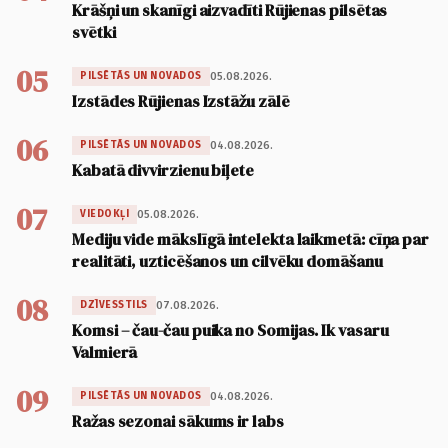
Krāšņi un skanīgi aizvadīti Rūjienas pilsētas
svētki
05
05.08.2026.
PILSĒTĀS UN NOVADOS
Izstādes Rūjienas Izstāžu zālē
06
04.08.2026.
PILSĒTĀS UN NOVADOS
Kabatā divvirzienu biļete
07
05.08.2026.
VIEDOKĻI
Mediju vide mākslīgā intelekta laikmetā: cīņa par
realitāti, uzticēšanos un cilvēku domāšanu
08
07.08.2026.
DZĪVESSTILS
Komsi – čau-čau puika no Somijas. Ik vasaru
Valmierā
09
04.08.2026.
PILSĒTĀS UN NOVADOS
Ražas sezonai sākums ir labs