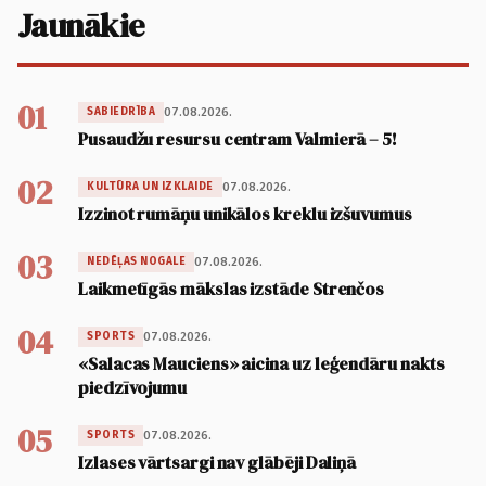
Jaunākie
01
07.08.2026.
SABIEDRĪBA
Pusaudžu resursu centram Valmierā – 5!
02
07.08.2026.
KULTŪRA UN IZKLAIDE
Izzinot rumāņu unikālos kreklu izšuvumus
03
07.08.2026.
NEDĒĻAS NOGALE
Laikmetīgās mākslas izstāde Strenčos
04
07.08.2026.
SPORTS
«Salacas Mauciens» aicina uz leģendāru nakts
piedzīvojumu
05
07.08.2026.
SPORTS
Izlases vārtsargi nav glābēji Daliņā