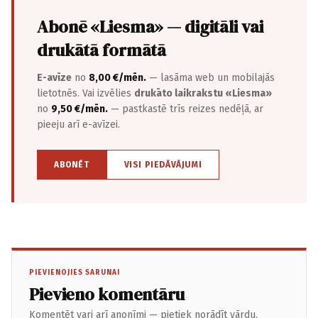
Abonē «Liesma» — digitāli vai
drukātā formātā
E-avīze
no
8,00 €/mēn.
— lasāma web un mobilajās
lietotnēs. Vai izvēlies
drukāto laikrakstu «Liesma»
no
9,50 €/mēn.
— pastkastē trīs reizes nedēļā, ar
pieeju arī e-avīzei.
ABONĒT
VISI PIEDĀVĀJUMI
PIEVIENOJIES SARUNAI
Pievieno komentāru
Komentēt vari arī anonīmi — pietiek norādīt vārdu.