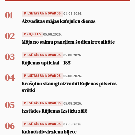
01
04.08.2026.
PILSĒTĀS UN NOVADOS
Aizvadītas mājas kafejnīcu dienas
02
05.08.2026.
PROJEKTS
Māja no salmu paneļiem šodien ir realitāte
03
05.08.2026.
PILSĒTĀS UN NOVADOS
Rūjienas aptiekai – 185
04
05.08.2026.
PILSĒTĀS UN NOVADOS
Krāšņi un skanīgi aizvadīti Rūjienas pilsētas
svētki
05
05.08.2026.
PILSĒTĀS UN NOVADOS
Izstādes Rūjienas Izstāžu zālē
06
04.08.2026.
PILSĒTĀS UN NOVADOS
Kabatā divvirzienu biļete