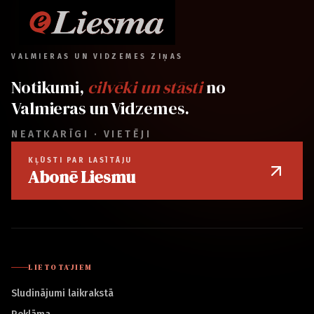
VALMIERAS UN VIDZEMES ZIŅAS
Notikumi,
cilvēki un stāsti
no
Valmieras un Vidzemes.
NEATKARĪGI · VIETĒJI
KĻŪSTI PAR LASĪTĀJU
Abonē Liesmu
LIETOTĀJIEM
Sludinājumi laikrakstā