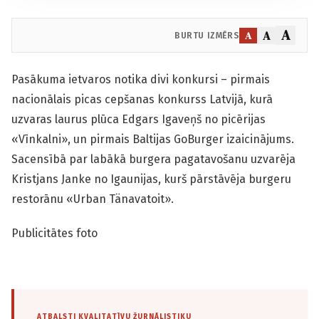
A
A
A
BURTU IZMĒRS
Pasākuma ietvaros notika divi konkursi – pirmais
nacionālais picas cepšanas konkurss Latvijā, kurā
uzvaras laurus plūca Edgars Igaveņš no picērijas
«Vīnkalni», un pirmais Baltijas GoBurger izaicinājums.
Sacensībā par labākā burgera pagatavošanu uzvarēja
Kristjans Janke no Igaunijas, kurš pārstāvēja burgeru
restorānu «Urban Tänavatoit».
Publicitātes foto
ATBALSTI KVALITATĪVU ŽURNĀLISTIKU