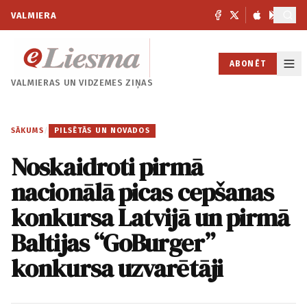
VALMIERA
ABONĒT
VALMIERAS UN
VIDZEMES ZIŅAS
SĀKUMS
/
PILSĒTĀS UN NOVADOS
Noskaidroti pirmā
nacionālā picas cepšanas
konkursa Latvijā un pirmā
Baltijas “GoBurger”
konkursa uzvarētāji