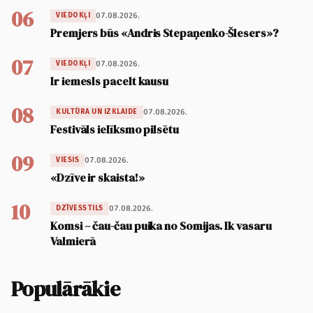
06
07.08.2026.
VIEDOKĻI
Premjers būs «Andris Stepaņenko-Šlesers»?
07
07.08.2026.
VIEDOKĻI
Ir iemesls pacelt kausu
08
07.08.2026.
KULTŪRA UN IZKLAIDE
Festivāls ielīksmo pilsētu
09
07.08.2026.
VIESIS
«Dzīve ir skaista!»
10
07.08.2026.
DZĪVESSTILS
Komsi – čau-čau puika no Somijas. Ik vasaru
Valmierā
Populārākie