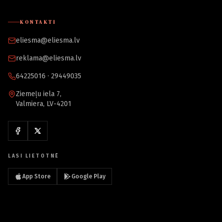
KONTAKTI
eliesma@eliesma.lv
reklama@eliesma.lv
64225016 · 29449035
Ziemeļu iela 7,
Valmiera, LV-4201
LASI LIETOTNĒ
App Store
Google Play