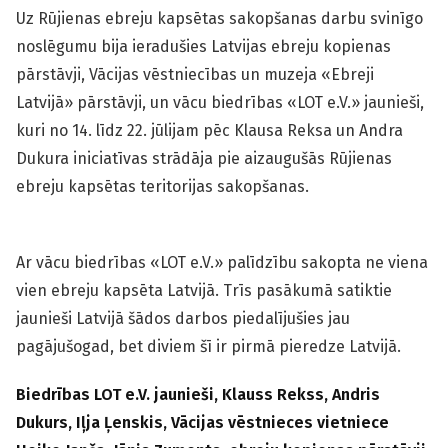
Uz Rūjienas ebreju kapsētas sakopšanas darbu svinīgo
noslēgumu bija ieradušies Latvijas ebreju kopienas
pārstāvji, Vācijas vēstniecības un muzeja «Ebreji
Latvijā» pārstāvji, un vācu biedrības «LOT e.V.» jaunieši,
kuri no 14. līdz 22. jūlijam pēc Klausa Reksa un Andra
Dukura iniciatīvas strādāja pie aizaugušās Rūjienas
ebreju kapsētas teritorijas sakopšanas.
Ar vācu biedrības «LOT e.V.» palīdzību sakopta ne viena
vien ebreju kapsēta Latvijā. Trīs pasākumā satiktie
jaunieši Latvijā šādos darbos piedalījušies jau
pagājušogad, bet diviem šī ir pirmā pieredze Latvijā.
Biedrības LOT e.V. jaunieši, Klauss Rekss, Andris
Dukurs, Iļja Ļenskis, Vācijas vēstnieces vietniece