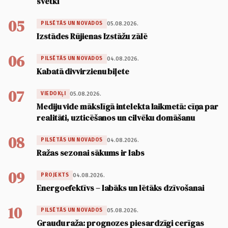
svētki
05
05.08.2026.
PILSĒTĀS UN NOVADOS
Izstādes Rūjienas Izstāžu zālē
06
04.08.2026.
PILSĒTĀS UN NOVADOS
Kabatā divvirzienu biļete
07
05.08.2026.
VIEDOKĻI
Mediju vide mākslīgā intelekta laikmetā: cīņa par
realitāti, uzticēšanos un cilvēku domāšanu
08
04.08.2026.
PILSĒTĀS UN NOVADOS
Ražas sezonai sākums ir labs
09
04.08.2026.
PROJEKTS
Energoefektīvs – labāks un lētāks dzīvošanai
10
05.08.2026.
PILSĒTĀS UN NOVADOS
Graudu raža: prognozes piesardzīgi cerīgas