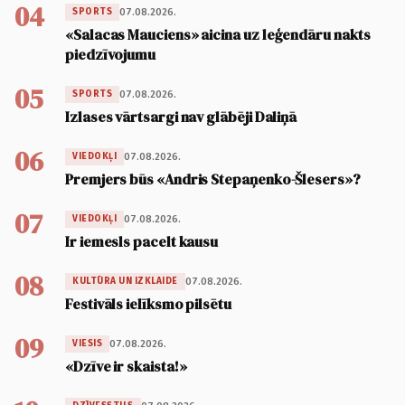
04
07.08.2026.
SPORTS
«Salacas Mauciens» aicina uz leģendāru nakts
piedzīvojumu
05
07.08.2026.
SPORTS
Izlases vārtsargi nav glābēji Daliņā
06
07.08.2026.
VIEDOKĻI
Premjers būs «Andris Stepaņenko-Šlesers»?
07
07.08.2026.
VIEDOKĻI
Ir iemesls pacelt kausu
08
07.08.2026.
KULTŪRA UN IZKLAIDE
Festivāls ielīksmo pilsētu
09
07.08.2026.
VIESIS
«Dzīve ir skaista!»