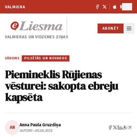
VALMIERA
ABONĒT
VALMIERAS UN
VIDZEMES ZIŅAS
SĀKUMS
/
PILSĒTĀS UN NOVADOS
Piemineklis Rūjienas
vēsturei: sakopta ebreju
kapsēta
Anna Paula Gruzdiņa
AN
AUTORS • 05.08.2025.