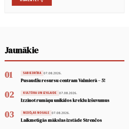
KOMENTĒT
Jaunākie
01
07.08.2026.
SABIEDRĪBA
Pusaudžu resursu centram Valmierā – 5!
02
07.08.2026.
KULTŪRA UN IZKLAIDE
Izzinot rumāņu unikālos kreklu izšuvumus
03
07.08.2026.
NEDĒĻAS NOGALE
Laikmetīgās mākslas izstāde Strenčos