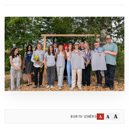
A
A
A
BURTU IZMĒRS