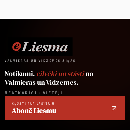
VALMIERAS UN VIDZEMES ZIŅAS
Notikumi,
cilvēki un stāsti
no
Valmieras un Vidzemes.
NEATKARĪGI · VIETĒJI
KĻŪSTI PAR LASĪTĀJU
Abonē Liesmu