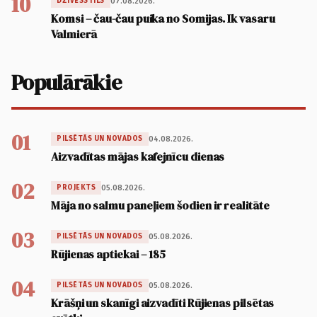
10
07.08.2026.
DZĪVESSTILS
Komsi – čau-čau puika no Somijas. Ik vasaru
Valmierā
Populārākie
01
04.08.2026.
PILSĒTĀS UN NOVADOS
Aizvadītas mājas kafejnīcu dienas
02
05.08.2026.
PROJEKTS
Māja no salmu paneļiem šodien ir realitāte
03
05.08.2026.
PILSĒTĀS UN NOVADOS
Rūjienas aptiekai – 185
04
05.08.2026.
PILSĒTĀS UN NOVADOS
Krāšņi un skanīgi aizvadīti Rūjienas pilsētas