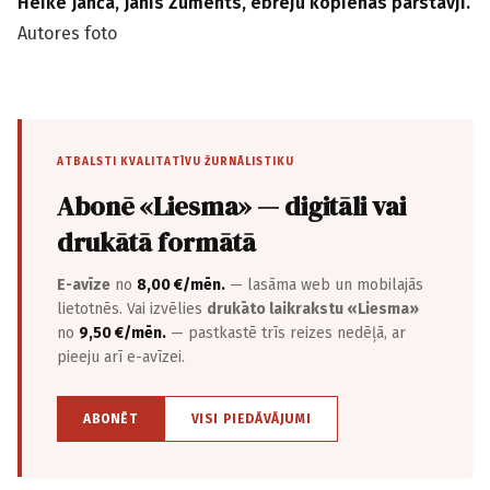
Heike Janča, Jānis Zuments, ebreju kopienas pārstāvji.
Autores foto
ATBALSTI KVALITATĪVU ŽURNĀLISTIKU
Abonē «Liesma» — digitāli vai
drukātā formātā
E-avīze
no
8,00 €/mēn.
— lasāma web un mobilajās
lietotnēs. Vai izvēlies
drukāto laikrakstu «Liesma»
no
9,50 €/mēn.
— pastkastē trīs reizes nedēļā, ar
pieeju arī e-avīzei.
ABONĒT
VISI PIEDĀVĀJUMI