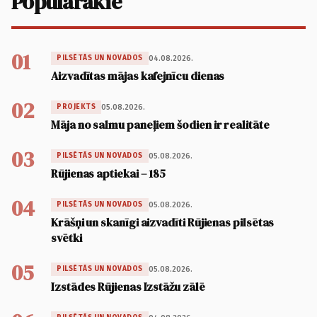
Populārākie
01
04.08.2026.
PILSĒTĀS UN NOVADOS
Aizvadītas mājas kafejnīcu dienas
02
05.08.2026.
PROJEKTS
Māja no salmu paneļiem šodien ir realitāte
03
05.08.2026.
PILSĒTĀS UN NOVADOS
Rūjienas aptiekai – 185
04
05.08.2026.
PILSĒTĀS UN NOVADOS
Krāšņi un skanīgi aizvadīti Rūjienas pilsētas
svētki
05
05.08.2026.
PILSĒTĀS UN NOVADOS
Izstādes Rūjienas Izstāžu zālē