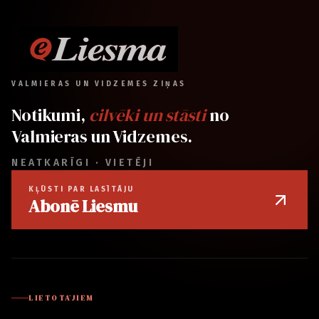
VALMIERAS UN VIDZEMES ZIŅAS
Notikumi,
cilvēki un stāsti
no
Valmieras un Vidzemes.
NEATKARĪGI · VIETĒJI
KĻŪSTI PAR LASĪTĀJU
Abonē Liesmu
LIETOTĀJIEM