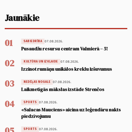
Jaunākie
01
07.08.2026.
SABIEDRĪBA
Pusaudžu resursu centram Valmierā – 5!
02
07.08.2026.
KULTŪRA UN IZKLAIDE
Izzinot rumāņu unikālos kreklu izšuvumus
03
07.08.2026.
NEDĒĻAS NOGALE
Laikmetīgās mākslas izstāde Strenčos
04
07.08.2026.
SPORTS
«Salacas Mauciens» aicina uz leģendāru nakts
piedzīvojumu
05
07.08.2026.
SPORTS