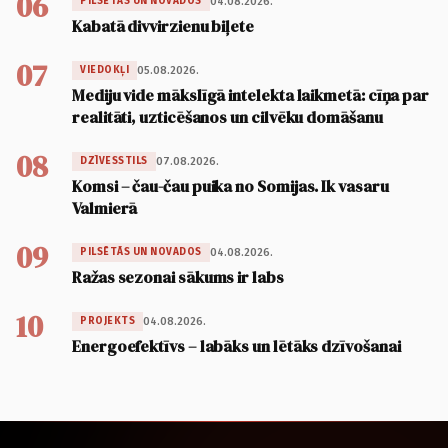
06
04.08.2026.
PILSĒTĀS UN NOVADOS
Kabatā divvirzienu biļete
07
05.08.2026.
VIEDOKĻI
Mediju vide mākslīgā intelekta laikmetā: cīņa par
realitāti, uzticēšanos un cilvēku domāšanu
08
07.08.2026.
DZĪVESSTILS
Komsi – čau-čau puika no Somijas. Ik vasaru
Valmierā
09
04.08.2026.
PILSĒTĀS UN NOVADOS
Ražas sezonai sākums ir labs
10
04.08.2026.
PROJEKTS
Energoefektīvs – labāks un lētāks dzīvošanai