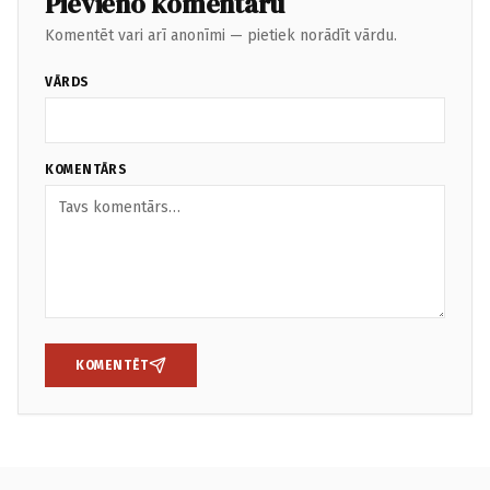
Pievieno komentāru
Komentēt vari arī anonīmi — pietiek norādīt vārdu.
VĀRDS
KOMENTĀRS
KOMENTĒT