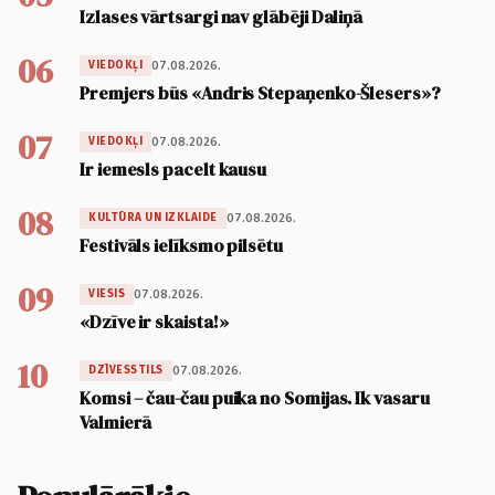
Izlases vārtsargi nav glābēji Daliņā
06
07.08.2026.
VIEDOKĻI
Premjers būs «Andris Stepaņenko-Šlesers»?
07
07.08.2026.
VIEDOKĻI
Ir iemesls pacelt kausu
08
07.08.2026.
KULTŪRA UN IZKLAIDE
Festivāls ielīksmo pilsētu
09
07.08.2026.
VIESIS
«Dzīve ir skaista!»
10
07.08.2026.
DZĪVESSTILS
Komsi – čau-čau puika no Somijas. Ik vasaru
Valmierā