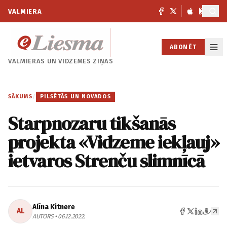
VALMIERA
ABONĒT
VALMIERAS UN
VIDZEMES ZIŅAS
SĀKUMS
/
PILSĒTĀS UN NOVADOS
Starpnozaru tikšanās
projekta «Vidzeme iekļauj»
ietvaros Strenču slimnīcā
Alīna Kitnere
AL
AUTORS • 06.12.2022.