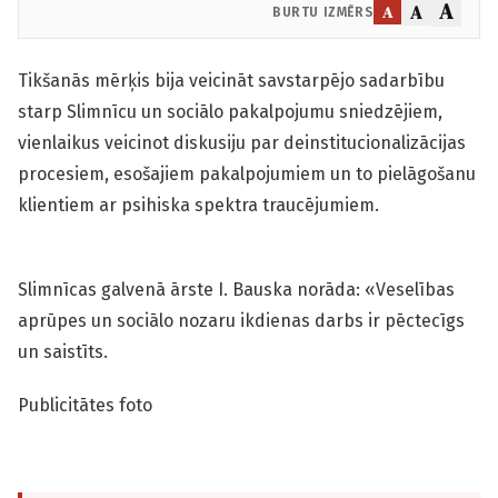
A
A
A
BURTU IZMĒRS
Tikšanās mērķis bija veicināt savstarpējo sadarbību
starp Slimnīcu un sociālo pakalpojumu sniedzējiem,
vienlaikus veicinot diskusiju par deinstitucionalizācijas
procesiem, esošajiem pakalpojumiem un to pielāgošanu
klientiem ar psihiska spektra traucējumiem.
Slimnīcas galvenā ārste I. Bauska norāda: «Veselības
aprūpes un sociālo nozaru ikdienas darbs ir pēctecīgs
un saistīts.
Publicitātes foto