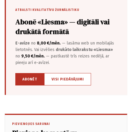
ATBALSTI KVALITATĪVU ŽURNĀLISTIKU
Abonē «Liesma» — digitāli vai
drukātā formātā
E-avīze
no
8,00 €/mēn.
— lasāma web un mobilajās
lietotnēs. Vai izvēlies
drukāto laikrakstu «Liesma»
no
9,50 €/mēn.
— pastkastē trīs reizes nedēļā, ar
pieeju arī e-avīzei.
ABONĒT
VISI PIEDĀVĀJUMI
PIEVIENOJIES SARUNAI