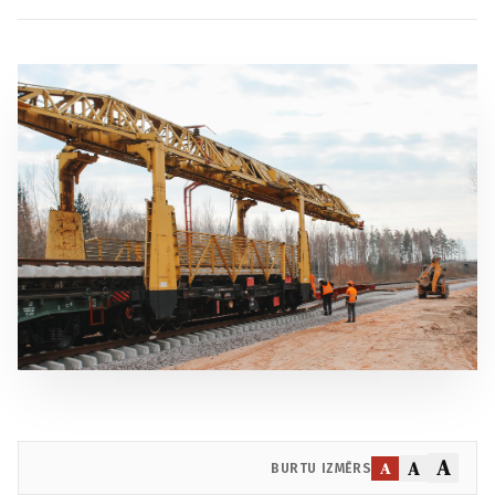
A
A
A
BURTU IZMĒRS