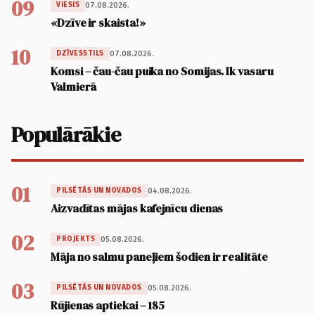
09
07.08.2026.
VIESIS
«Dzīve ir skaista!»
10
07.08.2026.
DZĪVESSTILS
Komsi – čau-čau puika no Somijas. Ik vasaru
Valmierā
Populārākie
01
04.08.2026.
PILSĒTĀS UN NOVADOS
Aizvadītas mājas kafejnīcu dienas
02
05.08.2026.
PROJEKTS
Māja no salmu paneļiem šodien ir realitāte
03
05.08.2026.
PILSĒTĀS UN NOVADOS
Rūjienas aptiekai – 185