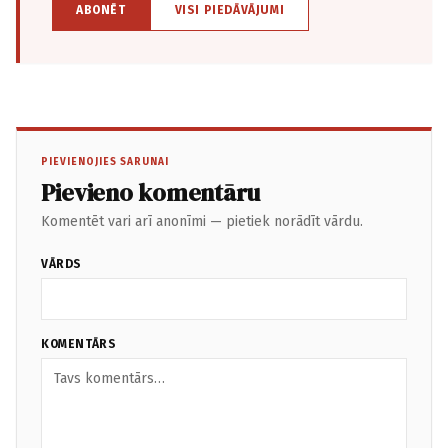
ABONĒT
VISI PIEDĀVĀJUMI
PIEVIENOJIES SARUNAI
Pievieno komentāru
Komentēt vari arī anonīmi — pietiek norādīt vārdu.
VĀRDS
KOMENTĀRS