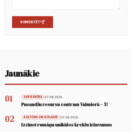
KOMENTĒT
Jaunākie
01
07.08.2026.
SABIEDRĪBA
Pusaudžu resursu centram Valmierā – 5!
02
07.08.2026.
KULTŪRA UN IZKLAIDE
Izzinot rumāņu unikālos kreklu izšuvumus