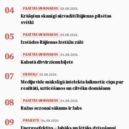
04
05.08.2026.
PILSĒTĀS UN NOVADOS
Krāšņi un skanīgi aizvadīti Rūjienas pilsētas
svētki
05
05.08.2026.
PILSĒTĀS UN NOVADOS
Izstādes Rūjienas Izstāžu zālē
06
04.08.2026.
PILSĒTĀS UN NOVADOS
Kabatā divvirzienu biļete
07
05.08.2026.
VIEDOKĻI
Mediju vide mākslīgā intelekta laikmetā: cīņa par
realitāti, uzticēšanos un cilvēku domāšanu
08
04.08.2026.
PILSĒTĀS UN NOVADOS
Ražas sezonai sākums ir labs
09
04.08.2026.
PROJEKTS
Energoefektīvs – labāks un lētāks dzīvošanai