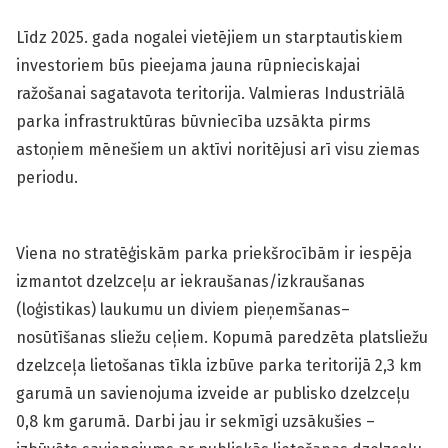
Līdz 2025. gada nogalei vietējiem un starptautiskiem
investoriem būs pieejama jauna rūpnieciskajai
ražošanai sagatavota teritorija. Valmieras Industriālā
parka infrastruktūras būvniecība uzsākta pirms
astoņiem mēnešiem un aktīvi noritējusi arī visu ziemas
periodu.
Viena no stratēģiskām parka priekšrocībām ir iespēja
izmantot dzelzceļu ar iekraušanas/izkraušanas
(loģistikas) laukumu un diviem pieņemšanas–
nosūtīšanas sliežu ceļiem. Kopumā paredzēta platsliežu
dzelzceļa lietošanas tīkla izbūve parka teritorijā 2,3 km
garumā un savienojuma izveide ar publisko dzelzceļu
0,8 km garumā. Darbi jau ir sekmīgi uzsākušies –