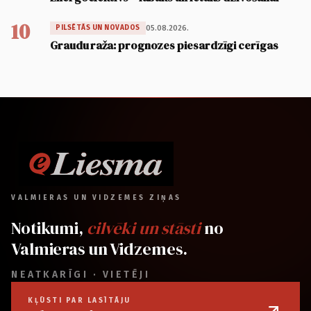
10
05.08.2026.
PILSĒTĀS UN NOVADOS
Graudu raža: prognozes piesardzīgi cerīgas
VALMIERAS UN VIDZEMES ZIŅAS
Notikumi,
cilvēki un stāsti
no
Valmieras un Vidzemes.
NEATKARĪGI · VIETĒJI
KĻŪSTI PAR LASĪTĀJU