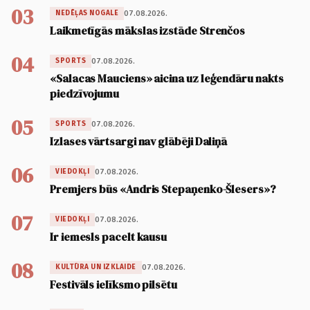
03
07.08.2026.
NEDĒĻAS NOGALE
Laikmetīgās mākslas izstāde Strenčos
04
07.08.2026.
SPORTS
«Salacas Mauciens» aicina uz leģendāru nakts
piedzīvojumu
05
07.08.2026.
SPORTS
Izlases vārtsargi nav glābēji Daliņā
06
07.08.2026.
VIEDOKĻI
Premjers būs «Andris Stepaņenko-Šlesers»?
07
07.08.2026.
VIEDOKĻI
Ir iemesls pacelt kausu
08
07.08.2026.
KULTŪRA UN IZKLAIDE
Festivāls ielīksmo pilsētu