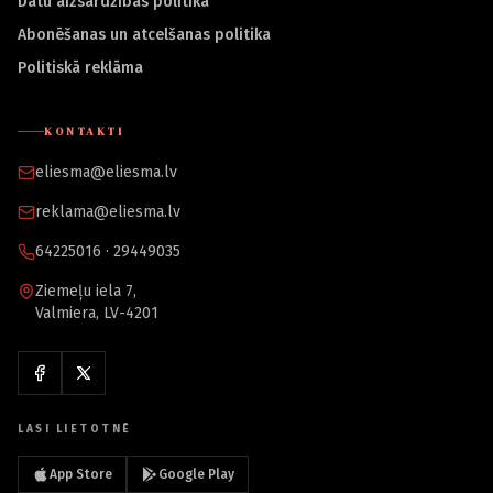
Datu aizsardzības politika
Abonēšanas un atcelšanas politika
Politiskā reklāma
KONTAKTI
eliesma@eliesma.lv
reklama@eliesma.lv
64225016 · 29449035
Ziemeļu iela 7,
Valmiera, LV-4201
LASI LIETOTNĒ
App Store
Google Play