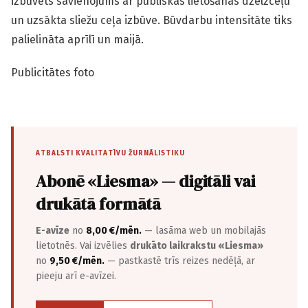
izbūvēts savienojums ar publiskās lietošanas dzelzceļu
un uzsākta sliežu ceļa izbūve. Būvdarbu intensitāte tiks
palielināta aprīlī un maijā.
Publicitātes foto
ATBALSTI KVALITATĪVU ŽURNĀLISTIKU
Abonē «Liesma» — digitāli vai
drukātā formātā
E-avīze
no
8,00 €/mēn.
— lasāma web un mobilajās
lietotnēs. Vai izvēlies
drukāto laikrakstu «Liesma»
no
9,50 €/mēn.
— pastkastē trīs reizes nedēļā, ar
pieeju arī e-avīzei.