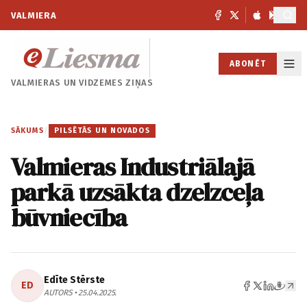
VALMIERA
ABONĒT
VALMIERAS UN
VIDZEMES ZIŅAS
SĀKUMS
/
PILSĒTĀS UN NOVADOS
Valmieras Industriālajā
parkā uzsākta dzelzceļa
būvniecība
Edīte Stērste
ED
AUTORS • 25.04.2025.