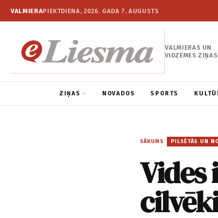
VALMIERA
PIEKTDIENA, 2026. GADA 7. AUGUSTS
VALMIERAS UN
VIDZEMES ZIŅAS
ZIŅAS
NOVADOS
SPORTS
KULTŪ
SĀKUMS
/
PILSĒTĀS UN N
Vides 
cilvēk