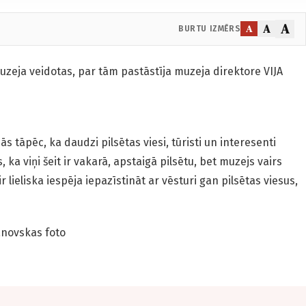
A
A
A
BURTU IZMĒRS
uzeja veidotas, par tām pastāstīja muzeja direktore VIJA
ās tāpēc, ka daudzi pilsētas viesi, tūristi un interesenti
ka viņi šeit ir vakarā, apstaigā pilsētu, bet muzejs vairs
r lieliska iespēja iepazīstināt ar vēsturi gan pilsētas viesus,
anovskas foto