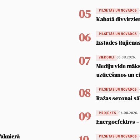
05
PILSĒTĀS UN NOVADOS
Kabatā divvirzien
06
PILSĒTĀS UN NOVADOS
Izstādes Rūjienas
07
05.08.2026.
VIEDOKĻI
Mediju vide māksl
uzticēšanos un 
08
PILSĒTĀS UN NOVADOS
Ražas sezonai sā
09
04.08.2026.
PROJEKTS
Energoefektīvs –
10
Valmierā
PILSĒTĀS UN NOVADOS