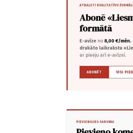
ATBALSTI KVALITATĪVU ŽURNĀL
Abonē «Liesm
formātā
E-avīze
no
8,00 €/mēn.
drukāto laikrakstu «L
ar pieeju arī e-avīzei.
ABONĒT
VISI PIE
PIEVIENOJIES SARUNAI
Pievieno kom