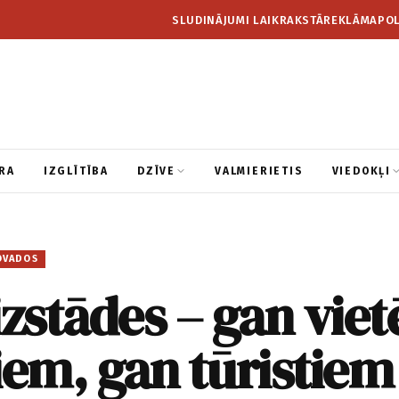
SLUDINĀJUMI LAIKRAKSTĀ
REKLĀMA
POL
RA
IZGLĪTĪBA
DZĪVE
VALMIERIETIS
VIEDOKĻI
OVADOS
izstādes – gan vie
iem, gan tūristiem