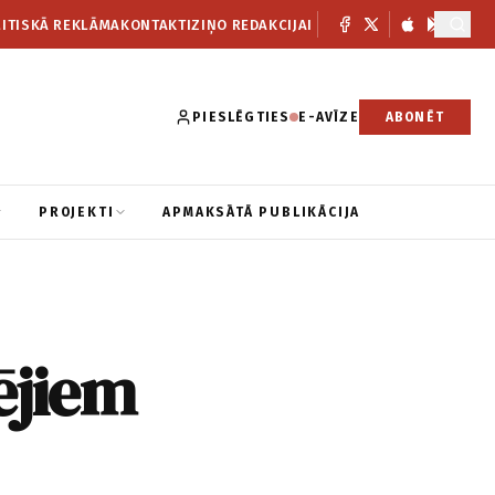
ITISKĀ REKLĀMA
KONTAKTI
ZIŅO REDAKCIJAI
PIESLĒGTIES
E-AVĪZE
ABONĒT
PROJEKTI
APMAKSĀTĀ PUBLIKĀCIJA
tējiem