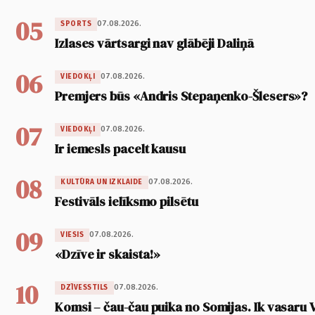
05
07.08.2026.
SPORTS
Izlases vārtsargi nav glābēji Daliņā
06
07.08.2026.
VIEDOKĻI
Premjers būs «Andris Stepaņenko-Šlesers»?
07
07.08.2026.
VIEDOKĻI
Ir iemesls pacelt kausu
08
07.08.2026.
KULTŪRA UN IZKLAIDE
Festivāls ielīksmo pilsētu
09
07.08.2026.
VIESIS
«Dzīve ir skaista!»
10
07.08.2026.
DZĪVESSTILS
Komsi – čau-čau puika no Somijas. Ik vasaru 