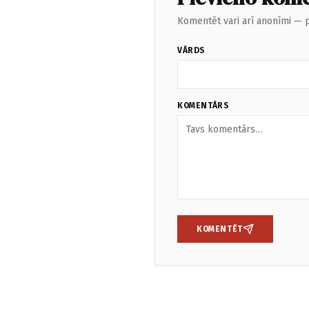
Komentēt vari arī anonīmi — p
VĀRDS
KOMENTĀRS
KOMENTĒT