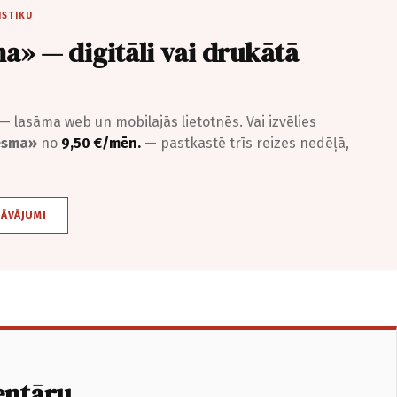
ISTIKU
a» — digitāli vai drukātā
— lasāma web un mobilajās lietotnēs. Vai izvēlies
iesma»
no
9,50 €/mēn.
— pastkastē trīs reizes nedēļā,
DĀVĀJUMI
entāru