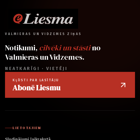
VALMIERAS UN VIDZEMES ZIŅAS
Notikumi,
cilvēki un stāsti
no
Valmieras un Vidzemes.
NEATKARĪGI · VIETĒJI
KĻŪSTI PAR LASĪTĀJU
Abonē Liesmu
LIETOTĀJIEM
Sludinājumi laikrakstā