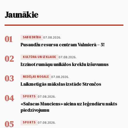
Jaunākie
01
07.08.2026.
SABIEDRĪBA
Pusaudžu resursu centram Valmierā – 5!
02
07.08.2026.
KULTŪRA UN IZKLAIDE
Izzinot rumāņu unikālos kreklu izšuvumus
03
07.08.2026.
NEDĒĻAS NOGALE
Laikmetīgās mākslas izstāde Strenčos
04
07.08.2026.
SPORTS
«Salacas Mauciens» aicina uz leģendāru nakts
piedzīvojumu
05
07.08.2026.
SPORTS