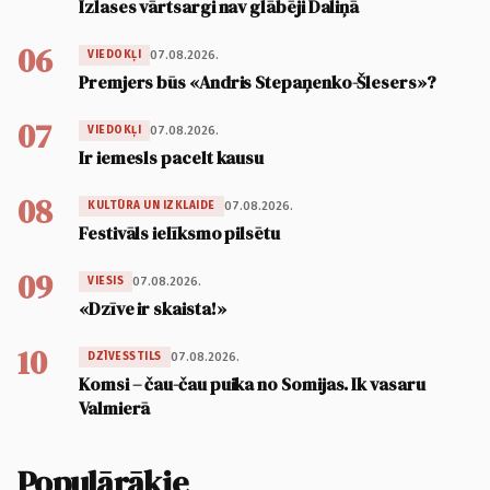
Izlases vārtsargi nav glābēji Daliņā
06
07.08.2026.
VIEDOKĻI
Premjers būs «Andris Stepaņenko-Šlesers»?
07
07.08.2026.
VIEDOKĻI
Ir iemesls pacelt kausu
08
07.08.2026.
KULTŪRA UN IZKLAIDE
Festivāls ielīksmo pilsētu
09
07.08.2026.
VIESIS
«Dzīve ir skaista!»
10
07.08.2026.
DZĪVESSTILS
Komsi – čau-čau puika no Somijas. Ik vasaru
Valmierā
Populārākie