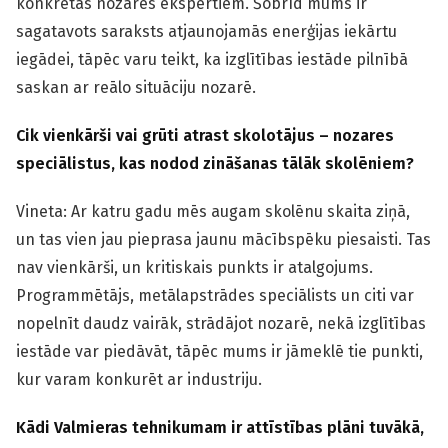
konkrētās nozares ekspertiem. Šobrīd mums ir
sagatavots saraksts atjaunojamās enerģijas iekārtu
iegādei, tāpēc varu teikt, ka izglītības iestāde pilnībā
saskan ar reālo situāciju nozarē.
Cik vienkārši vai grūti atrast skolotājus – nozares
speciālistus, kas nodod zināšanas tālāk skolēniem?
Vineta: Ar katru gadu mēs augam skolēnu skaita ziņā,
un tas vien jau pieprasa jaunu mācībspēku piesaisti. Tas
nav vienkārši, un kritiskais punkts ir atalgojums.
Programmētājs, metālapstrādes speciālists un citi var
nopelnīt daudz vairāk, strādājot nozarē, nekā izglītības
iestāde var piedāvāt, tāpēc mums ir jāmeklē tie punkti,
kur varam konkurēt ar industriju.
Kādi Valmieras tehnikumam ir attīstības plāni tuvākā,