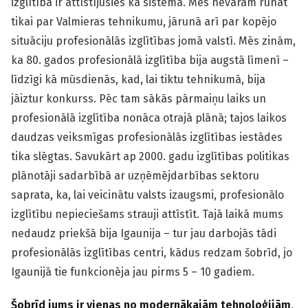
izglītība ir attīstījusies kā sistēma. Mēs nevaram runāt
tikai par Valmieras tehnikumu, jārunā arī par kopējo
situāciju profesionālās izglītības jomā valstī. Mēs zinām,
ka 80. gados profesionālā izglītība bija augstā līmenī –
līdzīgi kā mūsdienās, kad, lai tiktu tehnikumā, bija
jāiztur konkurss. Pēc tam sākās pārmaiņu laiks un
profesionālā izglītība nonāca otrajā plānā; tajos laikos
daudzas veiksmīgas profesionālās izglītības iestādes
tika slēgtas. Savukārt ap 2000. gadu izglītības politikas
plānotāji sadarbībā ar uzņēmējdarbības sektoru
saprata, ka, lai veicinātu valsts izaugsmi, profesionālo
izglītību nepieciešams strauji attīstīt. Tajā laikā mums
nedaudz priekšā bija Igaunija – tur jau darbojās tādi
profesionālās izglītības centri, kādus redzam šobrīd, jo
Igaunijā tie funkcionēja jau pirms 5 – 10 gadiem.
Šobrīd jums ir vienas no modernākajām tehnoloģijām,