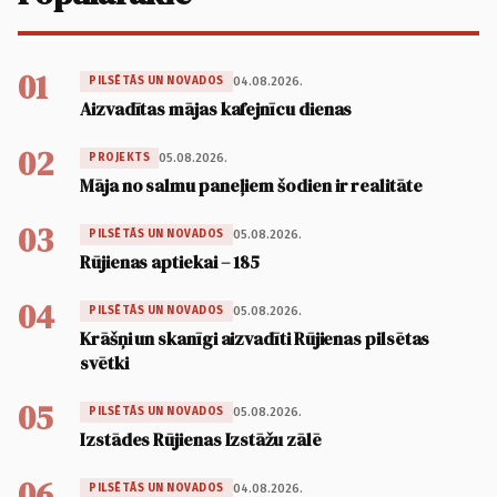
01
04.08.2026.
PILSĒTĀS UN NOVADOS
Aizvadītas mājas kafejnīcu dienas
02
05.08.2026.
PROJEKTS
Māja no salmu paneļiem šodien ir realitāte
03
05.08.2026.
PILSĒTĀS UN NOVADOS
Rūjienas aptiekai – 185
04
05.08.2026.
PILSĒTĀS UN NOVADOS
Krāšņi un skanīgi aizvadīti Rūjienas pilsētas
svētki
05
05.08.2026.
PILSĒTĀS UN NOVADOS
Izstādes Rūjienas Izstāžu zālē
06
04.08.2026.
PILSĒTĀS UN NOVADOS