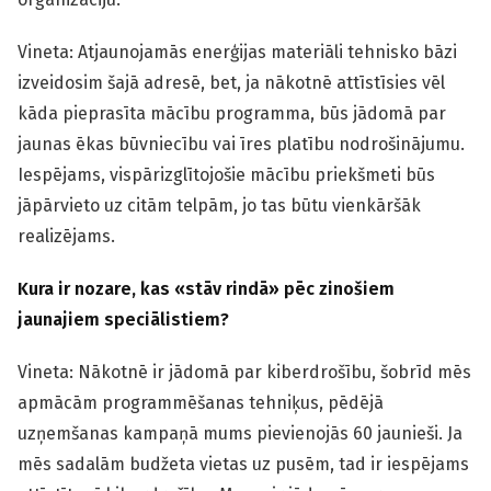
Vineta: Atjaunojamās enerģijas materiāli tehnisko bāzi
izveidosim šajā adresē, bet, ja nākotnē attīstīsies vēl
kāda pieprasīta mācību programma, būs jādomā par
jaunas ēkas būvniecību vai īres platību nodrošinājumu.
Iespējams, vispārizglītojošie mācību priekšmeti būs
jāpārvieto uz citām telpām, jo tas būtu vienkāršāk
realizējams.
Kura ir nozare, kas «stāv rindā» pēc zinošiem
jaunajiem speciālistiem?
Vineta: Nākotnē ir jādomā par kiberdrošību, šobrīd mēs
apmācām programmēšanas tehniķus, pēdējā
uzņemšanas kampaņā mums pievienojās 60 jaunieši. Ja
mēs sadalām budžeta vietas uz pusēm, tad ir iespējams