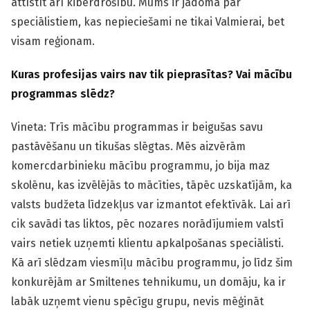
attīstīt arī kiberdrošību. Mums ir jādomā par
speciālistiem, kas nepieciešami ne tikai Valmierai, bet
visam reģionam.
Kuras profesijas vairs nav tik pieprasītas? Vai mācību
programmas slēdz?
Vineta: Trīs mācību programmas ir beigušas savu
pastāvēšanu un tikušas slēgtas. Mēs aizvērām
komercdarbinieku mācību programmu, jo bija maz
skolēnu, kas izvēlējās to mācīties, tāpēc uzskatījām, ka
valsts budžeta līdzekļus var izmantot efektīvāk. Lai arī
cik savādi tas liktos, pēc nozares norādījumiem valstī
vairs netiek uzņemti klientu apkalpošanas speciālisti.
Kā arī slēdzam viesmīļu mācību programmu, jo līdz šim
konkurējām ar Smiltenes tehnikumu, un domāju, ka ir
labāk uzņemt vienu spēcīgu grupu, nevis mēģināt