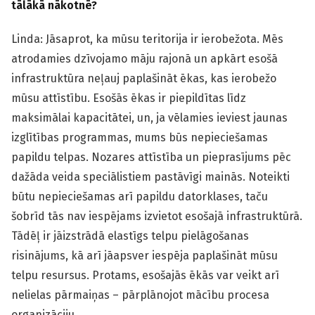
tālākā nākotnē?
Linda: Jāsaprot, ka mūsu teritorija ir ierobežota. Mēs
atrodamies dzīvojamo māju rajonā un apkārt esošā
infrastruktūra neļauj paplašināt ēkas, kas ierobežo
mūsu attīstību. Esošās ēkas ir piepildītas līdz
maksimālai kapacitātei, un, ja vēlamies ieviest jaunas
izglītības programmas, mums būs nepieciešamas
papildu telpas. Nozares attīstība un pieprasījums pēc
dažāda veida speciālistiem pastāvīgi mainās. Noteikti
būtu nepieciešamas arī papildu datorklases, taču
šobrīd tās nav iespējams izvietot esošajā infrastruktūrā.
Tādēļ ir jāizstrādā elastīgs telpu pielāgošanas
risinājums, kā arī jāapsver iespēja paplašināt mūsu
telpu resursus. Protams, esošajās ēkās var veikt arī
nelielas pārmaiņas – pārplānojot mācību procesa
organizāciju.