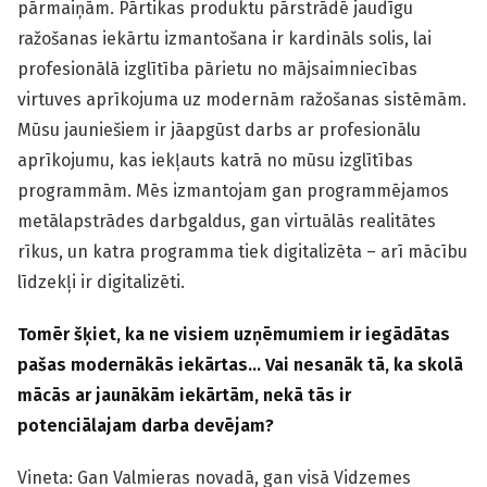
pārmaiņām. Pārtikas produktu pārstrādē jaudīgu
ražošanas iekārtu izmantošana ir kardināls solis, lai
profesionālā izglītība pārietu no mājsaimniecības
virtuves aprīkojuma uz modernām ražošanas sistēmām.
Mūsu jauniešiem ir jāapgūst darbs ar profesionālu
aprīkojumu, kas iekļauts katrā no mūsu izglītības
programmām. Mēs izmantojam gan programmējamos
metālapstrādes darbgaldus, gan virtuālās realitātes
rīkus, un katra programma tiek digitalizēta – arī mācību
līdzekļi ir digitalizēti.
Tomēr šķiet, ka ne visiem uzņēmumiem ir iegādātas
pašas modernākās iekārtas… Vai nesanāk tā, ka skolā
mācās ar jaunākām iekārtām, nekā tās ir
potenciālajam darba devējam?
Vineta: Gan Valmieras novadā, gan visā Vidzemes