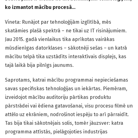
ko izmantot mācību procesā…
Vineta: Runājot par tehnoloģijām izglītībā, mēs
skatāmies plašā spektrā – ne tikai uz IT risinājumiem.
Jau 2015. gadā vienlaikus tika aprīkotas vairākas
mūsdienīgas datorklases – sākotnēji sešas – un katrā
mācību telpā tika uzstādīts interaktīvais displejs, kas
tajā laikā bija pilnīgs jaunums.
Saprotams, katrai mācību programmai nepieciešamas
savas specifiskas tehnoloģijas un iekārtas. Piemēram,
izveidojot mācību auditoriju pārtikas produktu
pārstrādei vai ēdiena gatavošanai, visu procesu filmē un
attēlo uz ekrāniem, nodrošinot iespēju to arī pārraidīt.
Tas bija tikai sākotnējais solis, tomēr jāuzsver: katra
programma attīstās, pielāgojoties industrijas