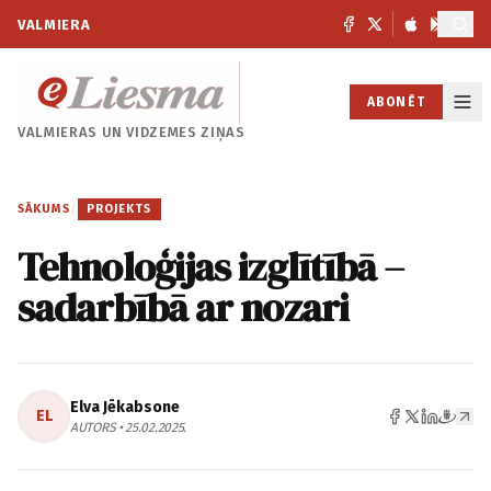
VALMIERA
ABONĒT
VALMIERAS UN
VIDZEMES ZIŅAS
SĀKUMS
/
PROJEKTS
Tehnoloģijas izglītībā –
sadarbībā ar nozari
Elva Jēkabsone
EL
AUTORS • 25.02.2025.