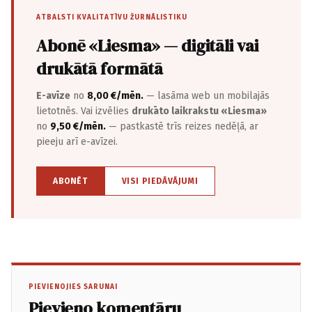
ATBALSTI KVALITATĪVU ŽURNĀLISTIKU
Abonē «Liesma» — digitāli vai
drukātā formātā
E-avīze
no
8,00 €/mēn.
— lasāma web un mobilajās
lietotnēs. Vai izvēlies
drukāto laikrakstu «Liesma»
no
9,50 €/mēn.
— pastkastē trīs reizes nedēļā, ar
pieeju arī e-avīzei.
ABONĒT
VISI PIEDĀVĀJUMI
PIEVIENOJIES SARUNAI
Pievieno komentāru