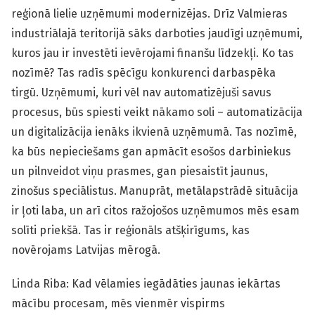
reģionā lielie uzņēmumi modernizējas. Drīz Valmieras
industriālajā teritorijā sāks darboties jaudīgi uzņēmumi,
kuros jau ir investēti ievērojami finanšu līdzekļi. Ko tas
nozīmē? Tas radīs spēcīgu konkurenci darbaspēka
tirgū. Uzņēmumi, kuri vēl nav automatizējuši savus
procesus, būs spiesti veikt nākamo soli – automatizācija
un digitalizācija ienāks ikvienā uzņēmumā. Tas nozīmē,
ka būs nepieciešams gan apmācīt esošos darbiniekus
un pilnveidot viņu prasmes, gan piesaistīt jaunus,
zinošus speciālistus. Manuprāt, metālapstrādē situācija
ir ļoti laba, un arī citos ražojošos uzņēmumos mēs esam
solīti priekšā. Tas ir reģionāls atšķirīgums, kas
novērojams Latvijas mērogā.
Linda Riba: Kad vēlamies iegādāties jaunas iekārtas
mācību procesam, mēs vienmēr vispirms