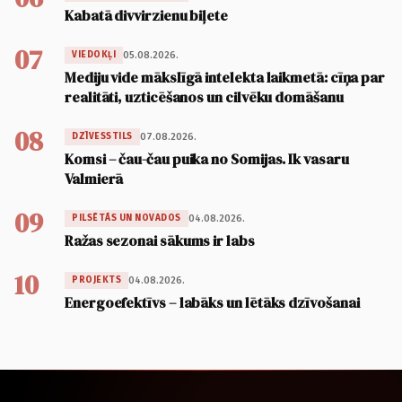
Kabatā divvirzienu biļete
07
05.08.2026.
VIEDOKĻI
Mediju vide mākslīgā intelekta laikmetā: cīņa par
realitāti, uzticēšanos un cilvēku domāšanu
08
07.08.2026.
DZĪVESSTILS
Komsi – čau-čau puika no Somijas. Ik vasaru
Valmierā
09
04.08.2026.
PILSĒTĀS UN NOVADOS
Ražas sezonai sākums ir labs
10
04.08.2026.
PROJEKTS
Energoefektīvs – labāks un lētāks dzīvošanai