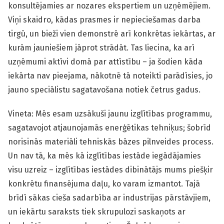
konsultējamies ar nozares ekspertiem un uzņēmējiem.
Viņi skaidro, kādas prasmes ir nepieciešamas darba
tirgū, un bieži vien demonstrē arī konkrētas iekārtas, ar
kurām jauniešiem jāprot strādāt. Tas liecina, ka arī
uzņēmumi aktīvi domā par attīstību – ja šodien kāda
iekārta nav pieejama, nākotnē tā noteikti parādīsies, jo
jauno speciālistu sagatavošana notiek četrus gadus.
Vineta:
Mēs esam uzsākuši jaunu izglītības programmu,
sagatavojot atjaunojamās enerģētikas tehniķus; šobrīd
norisinās materiāli tehniskās bāzes pilnveides process.
Un nav tā, ka mēs kā izglītības iestāde iegādājamies
visu uzreiz – izglītības iestādes dibinātājs mums piešķir
konkrētu finansējuma daļu, ko varam izmantot. Tajā
brīdī sākas cieša sadarbība ar industrijas pārstāvjiem,
un iekārtu saraksts tiek skrupulozi saskaņots ar