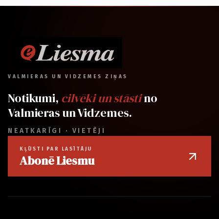
VALMIERAS UN VIDZEMES ZIŅAS
Notikumi,
cilvēki un stāsti
no
Valmieras un Vidzemes.
NEATKARĪGI · VIETĒJI
KĻŪSTI PAR LASĪTĀJU
Abonē Liesmu