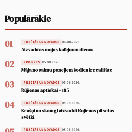
Populārākie
01
04.08.2026.
PILSĒTĀS UN NOVADOS
Aizvadītas mājas kafejnīcu dienas
02
05.08.2026.
PROJEKTS
Māja no salmu paneļiem šodien ir realitāte
03
05.08.2026.
PILSĒTĀS UN NOVADOS
Rūjienas aptiekai – 185
04
05.08.2026.
PILSĒTĀS UN NOVADOS
Krāšņi un skanīgi aizvadīti Rūjienas pilsētas
svētki
05
05.08.2026.
PILSĒTĀS UN NOVADOS