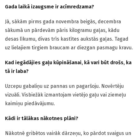
Gada laikā izaugsme ir acīmredzama?
Jā, sākām pirms gada novembra beigās, decembra
sākumā un pārdevām pāris kilogramu gaļas, kādu
desas līkumu, divas trīs kastītes aukstās gaļas. Tagad
uz lielajiem tirgiem braucam ar diezgan pasmagu kravu.
Kad iegādājies gaļu kūpināšanai, kā vari būt drošs, ka
tā ir laba?
Uzcepu gabaliņu uz pannas un pagaršoju. Novērtēju
vizuāli. Visbiežāk izmantojam vietējo gaļu vai ziemeļu
kaimiņu piedāvājumu.
Kādi ir tālākas nākotnes plāni?
Nākotnē gribētos vairāk dārzeņu, ko pārdot svaigus un