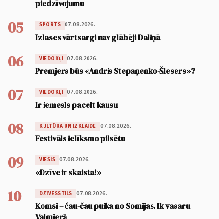
piedzīvojumu
05
07.08.2026.
SPORTS
Izlases vārtsargi nav glābēji Daliņā
06
07.08.2026.
VIEDOKĻI
Premjers būs «Andris Stepaņenko-Šlesers»?
07
07.08.2026.
VIEDOKĻI
Ir iemesls pacelt kausu
08
07.08.2026.
KULTŪRA UN IZKLAIDE
Festivāls ielīksmo pilsētu
09
07.08.2026.
VIESIS
«Dzīve ir skaista!»
10
07.08.2026.
DZĪVESSTILS
Komsi – čau-čau puika no Somijas. Ik vasaru
Valmierā