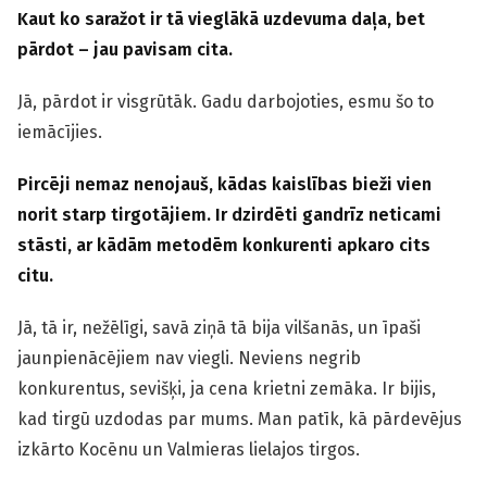
Kaut ko saražot ir tā vieglākā uzdevuma daļa, bet
pārdot – jau pavisam cita.
Jā, pārdot ir visgrūtāk. Gadu darbojoties, esmu šo to
iemācījies.
Pircēji nemaz nenojauš, kādas kaislības bieži vien
norit starp tirgotājiem. Ir dzirdēti gandrīz neticami
stāsti, ar kādām metodēm konkurenti apkaro cits
citu.
Jā, tā ir, nežēlīgi, savā ziņā tā bija vilšanās, un īpaši
jaunpienācējiem nav viegli. Neviens negrib
konkurentus, sevišķi, ja cena krietni zemāka. Ir bijis,
kad tirgū uzdodas par mums. Man patīk, kā pārdevējus
izkārto Kocēnu un Valmieras lielajos tirgos.