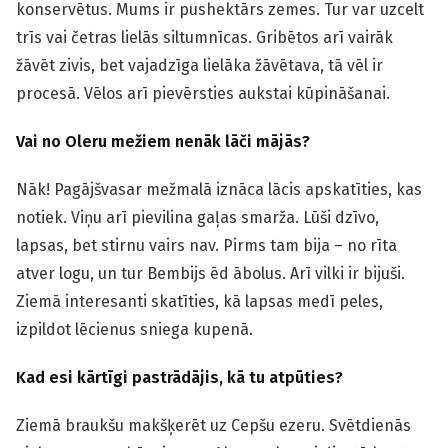
konservētus. Mums ir pushektārs zemes. Tur var uzcelt
trīs vai četras lielās siltumnīcas. Gribētos arī vairāk
žāvēt zivis, bet vajadzīga lielāka žāvētava, tā vēl ir
procesā. Vēlos arī pievērsties aukstai kūpināšanai.
Vai no Oleru mežiem nenāk lāči mājās?
Nāk! Pagājšvasar mežmalā iznāca lācis apskatīties, kas
notiek. Viņu arī pievilina gaļas smarža. Lūši dzīvo,
lapsas, bet stirnu vairs nav. Pirms tam bija – no rīta
atver logu, un tur Bembijs ēd ābolus. Arī vilki ir bijuši.
Ziemā interesanti skatīties, kā lapsas medī peles,
izpildot lēcienus sniega kupenā.
Kad esi kārtīgi pastrādājis, kā tu atpūties?
Ziemā braukšu makšķerēt uz Cepšu ezeru. Svētdienās