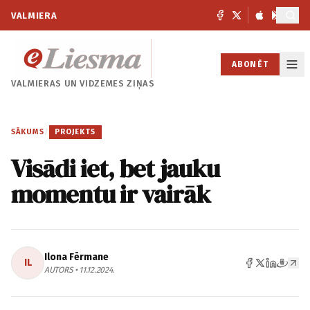
VALMIERA
ABONĒT
VALMIERAS UN
VIDZEMES ZIŅAS
SĀKUMS
/
PROJEKTS
Visādi iet, bet jauku
momentu ir vairāk
Ilona Fērmane
IL
AUTORS • 11.12.2024.