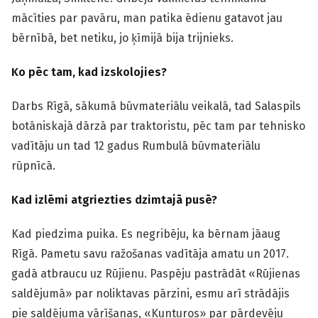
mācīties par pavāru, man patika ēdienu gatavot jau
bērnībā, bet netiku, jo ķīmijā bija trijnieks.
Ko pēc tam, kad izskolojies?
Darbs Rīgā, sākumā būvmateriālu veikalā, tad Salaspils
botāniskajā dārzā par traktoristu, pēc tam par tehnisko
vadītāju un tad 12 gadus Rumbulā būvmateriālu
rūpnīcā.
Kad izlēmi atgriezties dzimtajā pusē?
Kad piedzima puika. Es negribēju, ka bērnam jāaug
Rīgā. Pametu savu ražošanas vadītāja amatu un 2017.
gadā atbraucu uz Rūjienu. Paspēju pastrādāt «Rūjienas
saldējumā» par noliktavas pārzini, esmu arī strādājis
pie saldējuma vārīšanas, «Kunturos» par pārdevēju