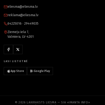
eliesma@eliesma.lv
reklama@eliesma.lv
64225016 · 29449035
Ziemeļu iela 7,
Valmiera, LV-4201
LASI LIETOTNĒ
App Store
Google Play
© 2026 LAIKRAKSTS LIESMA — SIA «IMANTA INFO»