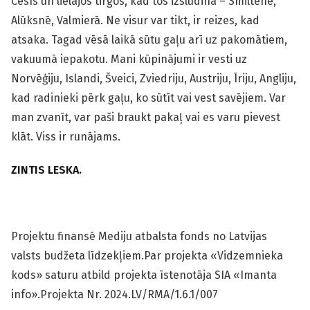
Cēsīs un lielajos tirgos, kad tos izsludina – Smiltenē,
Alūksnē, Valmierā. Ne visur var tikt, ir reizes, kad
atsaka. Tagad vēsā laikā sūtu gaļu arī uz pakomātiem,
vakuumā iepakotu. Mani kūpinājumi ir vesti uz
Norvēģiju, Islandi, Šveici, Zviedriju, Austriju, Īriju, Angliju,
kad radinieki pērk gaļu, ko sūtīt vai vest savējiem. Var
man zvanīt, var paši braukt pakaļ vai es varu pievest
klāt. Viss ir runājams.
ZINTIS LESKA.
Projektu finansē Mediju atbalsta fonds no Latvijas
valsts budžeta līdzekļiem.Par projekta «Vidzemnieka
kods» saturu atbild projekta īstenotāja SIA «Imanta
info».Projekta Nr. 2024.LV/RMA/1.6.1/007