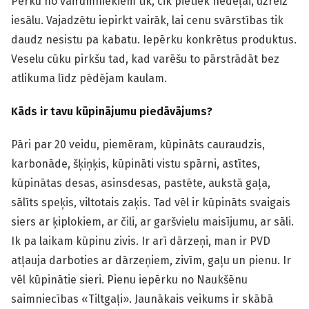
Pērku no vairumniekiem tik, cik pietiek nedēļai, uzreiz
iesālu. Vajadzētu iepirkt vairāk, lai cenu svārstības tik
daudz nesistu pa kabatu. Iepērku konkrētus produktus.
Veselu cūku pirkšu tad, kad varēšu to pārstrādāt bez
atlikuma līdz pēdējam kaulam.
Kāds ir tavu kūpinājumu piedāvājums?
Pāri par 20 veidu, piemēram, kūpināts cauraudzis,
karbonāde, šķiņķis, kūpināti vistu spārni, astītes,
kūpinātas desas, asinsdesas, pastēte, aukstā gaļa,
sālīts speķis, viltotais zaķis. Tad vēl ir kūpināts svaigais
siers ar ķiplokiem, ar čili, ar garšvielu maisījumu, ar sāli.
Ik pa laikam kūpinu zivis. Ir arī dārzeņi, man ir PVD
atļauja darboties ar dārzeņiem, zivīm, gaļu un pienu. Ir
vēl kūpinātie sieri. Pienu iepērku no Naukšēnu
saimniecības «Tiltgaļi». Jaunākais veikums ir skābā