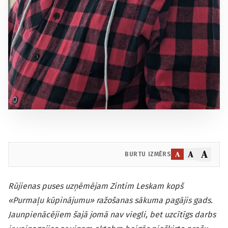
A
A
A
BURTU IZMĒRS
Rūjienas puses uzņēmējam Zintim Leskam kopš
«Purmaļu kūpinājumu» ražošanas sākuma pagājis gads.
Jaunpienācējiem šajā jomā nav viegli, bet uzcītīgs darbs