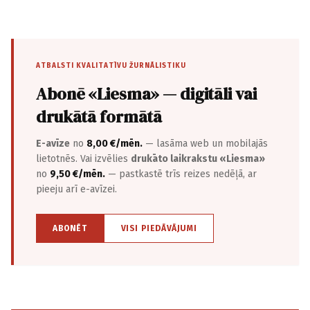
ATBALSTI KVALITATĪVU ŽURNĀLISTIKU
Abonē «Liesma» — digitāli vai
drukātā formātā
E-avīze
no
8,00 €/mēn.
— lasāma web un mobilajās
lietotnēs. Vai izvēlies
drukāto laikrakstu «Liesma»
no
9,50 €/mēn.
— pastkastē trīs reizes nedēļā, ar
pieeju arī e-avīzei.
ABONĒT
VISI PIEDĀVĀJUMI