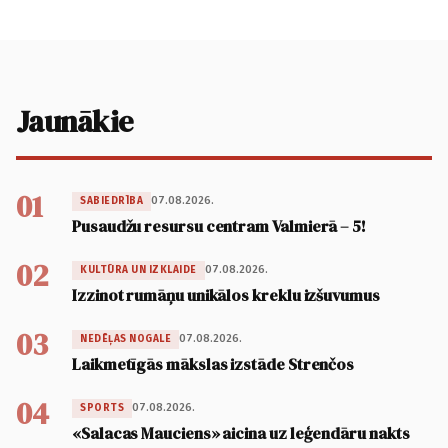
Jaunākie
01
07.08.2026.
SABIEDRĪBA
Pusaudžu resursu centram Valmierā – 5!
02
07.08.2026.
KULTŪRA UN IZKLAIDE
Izzinot rumāņu unikālos kreklu izšuvumus
03
07.08.2026.
NEDĒĻAS NOGALE
Laikmetīgās mākslas izstāde Strenčos
04
07.08.2026.
SPORTS
«Salacas Mauciens» aicina uz leģendāru nakts