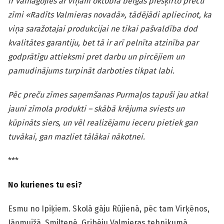
ir vainagojies ar viņam oktobra beigās piešķirto preču
zīmi «Radīts Valmieras novadā», tādējādi apliecinot, ka
viņa saražotajai produkcijai ne tikai pašvaldība dod
kvalitātes garantiju, bet tā ir arī pelnīta atzinība par
godprātīgu attieksmi pret darbu un pircējiem un
pamudinājums turpināt darboties tikpat labi.
Pēc preču zīmes saņemšanas Purmaļos tapuši jau atkal
jauni zīmola produkti – skābā krējuma sviests un
kūpināts siers, un vēl realizējamu ieceru pietiek gan
tuvākai, gan mazliet tālākai nākotnei.
***
No kurienes tu esi?
Esmu no Ipiķiem. Skolā gāju Rūjienā, pēc tam Virķēnos,
Jāņmuižā, Smiltenē. Gribēju Valmieras tehnikumā