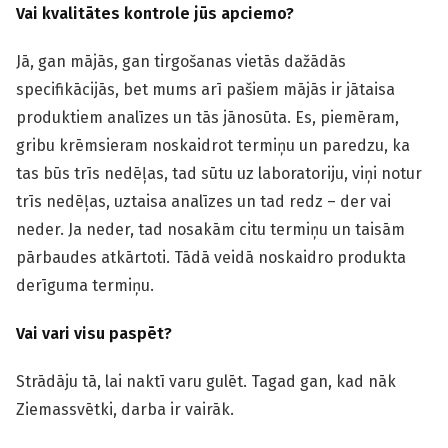
Vai kvalitātes kontrole jūs apciemo?
Jā, gan mājās, gan tirgošanas vietās dažādās
specifikācijās, bet mums arī pašiem mājās ir jātaisa
produktiem analīzes un tās jānosūta. Es, piemēram,
gribu krēmsieram noskaidrot termiņu un paredzu, ka
tas būs trīs nedēļas, tad sūtu uz laboratoriju, viņi notur
trīs nedēļas, uztaisa analīzes un tad redz – der vai
neder. Ja neder, tad nosakām citu termiņu un taisām
pārbaudes atkārtoti. Tādā veidā noskaidro produkta
derīguma termiņu.
Vai vari visu paspēt?
Strādāju tā, lai naktī varu gulēt. Tagad gan, kad nāk
Ziemassvētki, darba ir vairāk.