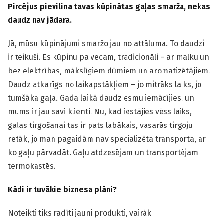
Pircējus pievilina tavas kūpinātas gaļas smarža, nekas
daudz nav jādara.
Jā, mūsu kūpinājumi smaržo jau no attāluma. To daudzi
ir teikuši. Es kūpinu pa vecam, tradicionāli – ar malku un
bez elektrības, mākslīgiem dūmiem un aromatizētājiem.
Daudz atkarīgs no laikapstākļiem – jo mitrāks laiks, jo
tumšāka gaļa. Gada laikā daudz esmu iemācījies, un
mums ir jau savi klienti. Nu, kad iestājies vēss laiks,
gaļas tirgošanai tas ir pats labākais, vasarās tirgoju
retāk, jo man pagaidām nav specializēta transporta, ar
ko gaļu pārvadāt. Gaļu atdzesējam un transportējam
termokastēs.
Kādi ir tuvākie biznesa plāni?
Noteikti tiks radīti jauni produkti, vairāk