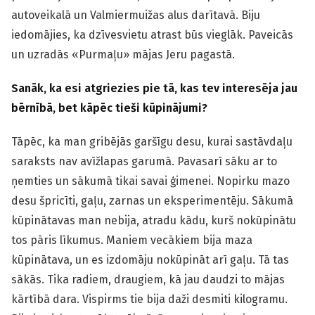
autoveikalā un Valmiermuižas alus darītavā. Biju
iedomājies, ka dzīvesvietu atrast būs vieglāk. Paveicās
un uzradās «Purmaļu» mājas Jeru pagastā.
Sanāk, ka esi atgriezies pie tā, kas tev interesēja jau
bērnībā, bet kāpēc tieši kūpinājumi?
Tāpēc, ka man gribējās garšīgu desu, kurai sastāvdaļu
saraksts nav avīžlapas garumā. Pavasarī sāku ar to
ņemties un sākumā tikai savai ģimenei. Nopirku mazo
desu špricīti, gaļu, zarnas un eksperimentēju. Sākumā
kūpinātavas man nebija, atradu kādu, kurš nokūpinātu
tos pāris līkumus. Maniem vecākiem bija maza
kūpinātava, un es izdomāju nokūpināt arī gaļu. Tā tas
sākās. Tika radiem, draugiem, kā jau daudzi to mājas
kārtībā dara. Vispirms tie bija daži desmiti kilogramu.