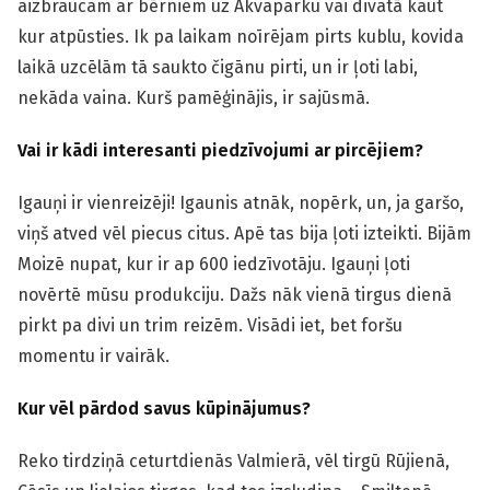
aizbraucam ar bērniem uz Akvaparku vai divatā kaut
kur atpūsties. Ik pa laikam noīrējam pirts kublu, kovida
laikā uzcēlām tā saukto čigānu pirti, un ir ļoti labi,
nekāda vaina. Kurš pamēģinājis, ir sajūsmā.
Vai ir kādi interesanti piedzīvojumi ar pircējiem?
Igauņi ir vienreizēji! Igaunis atnāk, nopērk, un, ja garšo,
viņš atved vēl piecus citus. Apē tas bija ļoti izteikti. Bijām
Moizē nupat, kur ir ap 600 iedzīvotāju. Igauņi ļoti
novērtē mūsu produkciju. Dažs nāk vienā tirgus dienā
pirkt pa divi un trim reizēm. Visādi iet, bet foršu
momentu ir vairāk.
Kur vēl pārdod savus kūpinājumus?
Reko tirdziņā ceturtdienās Valmierā, vēl tirgū Rūjienā,