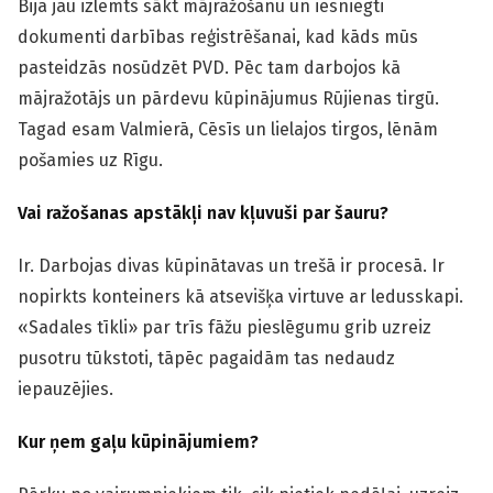
Bija jau izlemts sākt mājražošanu un iesniegti
dokumenti darbības reģistrēšanai, kad kāds mūs
pasteidzās nosūdzēt PVD. Pēc tam darbojos kā
mājražotājs un pārdevu kūpinājumus Rūjienas tirgū.
Tagad esam Valmierā, Cēsīs un lielajos tirgos, lēnām
pošamies uz Rīgu.
Vai ražošanas apstākļi nav kļuvuši par šauru?
Ir. Darbojas divas kūpinātavas un trešā ir procesā. Ir
nopirkts konteiners kā atsevišķa virtuve ar ledusskapi.
«Sadales tīkli» par trīs fāžu pieslēgumu grib uzreiz
pusotru tūkstoti, tāpēc pagaidām tas nedaudz
iepauzējies.
Kur ņem gaļu kūpinājumiem?