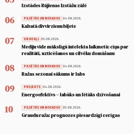
Izstādes Rūjienas Izstāžu zālē
06
04.08.2026.
PILSĒTĀS UN NOVADOS
Kabatā divvirzienu biļete
07
05.08.2026.
VIEDOKĻI
Mediju vide mākslīgā intelekta laikmetā: cīņa par
realitāti, uzticēšanos un cilvēku domāšanu
08
04.08.2026.
PILSĒTĀS UN NOVADOS
Ražas sezonai sākums ir labs
09
04.08.2026.
PROJEKTS
Energoefektīvs – labāks un lētāks dzīvošanai
10
05.08.2026.
PILSĒTĀS UN NOVADOS
Graudu raža: prognozes piesardzīgi cerīgas