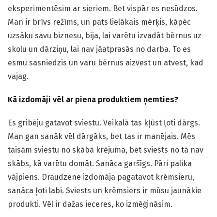
eksperimentēsim ar sieriem. Bet vispār es nesūdzos.
Man ir brīvs režīms, un pats lielākais mērķis, kāpēc
uzsāku savu biznesu, bija, lai varētu izvadāt bērnus uz
skolu un dārziņu, lai nav jāatprasās no darba. To es
esmu sasniedzis un varu bērnus aizvest un atvest, kad
vajag.
Kā izdomāji vēl ar piena produktiem ņemties?
Es gribēju gatavot sviestu. Veikalā tas kļūst ļoti dārgs.
Man gan sanāk vēl dārgāks, bet tas ir manējais. Mēs
taisām sviestu no skābā krējuma, bet sviests no tā nav
skābs, kā varētu domāt. Sanāca garšīgs. Pāri palika
vājpiens. Draudzene izdomāja pagatavot krēmsieru,
sanāca ļoti labi. Sviests un krēmsiers ir mūsu jaunākie
produkti. Vēl ir dažas ieceres, ko izmēģināsim.