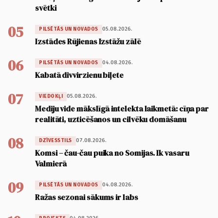
svētki
05
05.08.2026.
PILSĒTĀS UN NOVADOS
Izstādes Rūjienas Izstāžu zālē
06
04.08.2026.
PILSĒTĀS UN NOVADOS
Kabatā divvirzienu biļete
07
05.08.2026.
VIEDOKĻI
Mediju vide mākslīgā intelekta laikmetā: cīņa par
realitāti, uzticēšanos un cilvēku domāšanu
08
07.08.2026.
DZĪVESSTILS
Komsi – čau-čau puika no Somijas. Ik vasaru
Valmierā
09
04.08.2026.
PILSĒTĀS UN NOVADOS
Ražas sezonai sākums ir labs