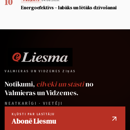
10
04.08.2026.
PROJEKTS
Energoefektīvs – labāks un lētāks dzīvošanai
VALMIERAS UN VIDZEMES ZIŅAS
Notikumi,
cilvēki un stāsti
no
Valmieras un Vidzemes.
NEATKARĪGI · VIETĒJI
KĻŪSTI PAR LASĪTĀJU
Abonē Liesmu