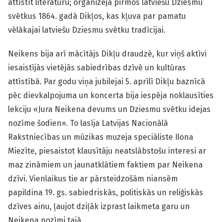
attīstīt literatūru; organizēja pirmos latviešu Dziesmu
svētkus 1864. gadā Dikļos, kas kļuva par pamatu
vēlākajai latviešu Dziesmu svētku tradīcijai.
Neikens bija arī mācītājs Dikļu draudzē, kur viņš aktīvi
iesaistījās vietējās sabiedrības dzīvē un kultūras
attīstībā. Par godu viņa jubilejai 5. aprīlī Dikļu baznīcā
pēc dievkalpojuma un koncerta bija iespēja noklausīties
lekciju «Jura Neikena devums un Dziesmu svētku idejas
nozīme šodien». To lasīja Latvijas Nacionālā
Rakstniecības un mūzikas muzeja speciāliste Ilona
Miezīte, piesaistot klausītāju neatslābstošu interesi ar
maz zināmiem un jaunatklātiem faktiem par Neikena
dzīvi. Vienlaikus tie ar pārsteidzošām niansēm
papildina 19. gs. sabiedriskās, politiskās un reliģiskās
dzīves ainu, ļaujot dziļāk izprast laikmeta garu un
Neikena nozīmi tajā.