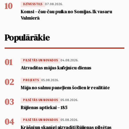
10
07.08.2026.
DZĪVESSTILS
Komsi – čau-čau puika no Somijas. Ik vasaru
Valmierā
Populārākie
01
04.08.2026.
PILSĒTĀS UN NOVADOS
Aizvadītas mājas kafejnīcu dienas
02
05.08.2026.
PROJEKTS
Māja no salmu paneļiem šodien ir realitāte
03
05.08.2026.
PILSĒTĀS UN NOVADOS
Rūjienas aptiekai – 185
04
05.08.2026.
PILSĒTĀS UN NOVADOS
Krāšņi un skanīgi aizvadīti Rūjienas pilsētas