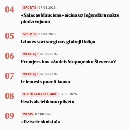
04
07.08.2026.
SPORTS
«Salacas Mauciens» aicina uz leģendāru nakts
piedzīvojumu
05
07.08.2026.
SPORTS
Izlases vārtsargi nav glābēji Daliņā
06
07.08.2026.
VIEDOKĻI
Premjers būs «Andris Stepaņenko-Šlesers»?
07
07.08.2026.
VIEDOKĻI
Ir iemesls pacelt kausu
08
07.08.2026.
KULTŪRA UN IZKLAIDE
Festivāls ielīksmo pilsētu
09
07.08.2026.
VIESIS
«Dzīve ir skaista!»