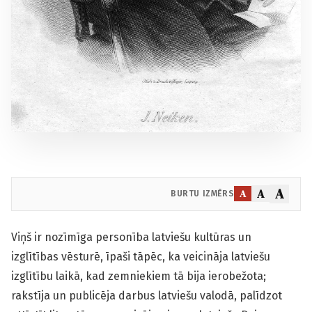
A
A
A
BURTU IZMĒRS
Viņš ir nozīmīga personība latviešu kultūras un
izglītības vēsturē, īpaši tāpēc, ka veicināja latviešu
izglītību laikā, kad zemniekiem tā bija ierobežota;
rakstīja un publicēja darbus latviešu valodā, palīdzot