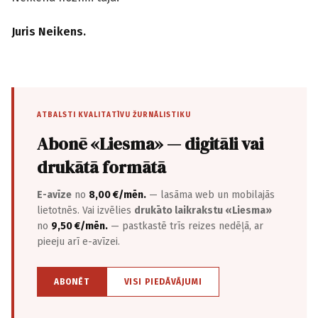
Juris Neikens.
ATBALSTI KVALITATĪVU ŽURNĀLISTIKU
Abonē «Liesma» — digitāli vai
drukātā formātā
E-avīze
no
8,00 €/mēn.
— lasāma web un mobilajās
lietotnēs. Vai izvēlies
drukāto laikrakstu «Liesma»
no
9,50 €/mēn.
— pastkastē trīs reizes nedēļā, ar
pieeju arī e-avīzei.
ABONĒT
VISI PIEDĀVĀJUMI