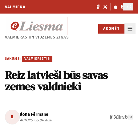
VALMIERA
ABONĒT
VALMIERAS UN
VIDZEMES ZIŅAS
SĀKUMS
/
VALMIERIETIS
Reiz latvieši būs savas
zemes valdnieki
Ilona Fērmane
IL
AUTORS • 29.04.2026.