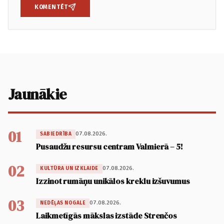
KOMENTĒT
Jaunākie
01
07.08.2026.
SABIEDRĪBA
Pusaudžu resursu centram Valmierā – 5!
02
07.08.2026.
KULTŪRA UN IZKLAIDE
Izzinot rumāņu unikālos kreklu izšuvumus
03
07.08.2026.
NEDĒĻAS NOGALE
Laikmetīgās mākslas izstāde Strenčos