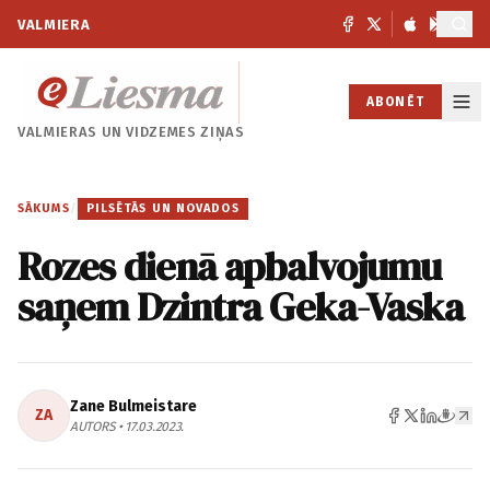
VALMIERA
ABONĒT
VALMIERAS UN
VIDZEMES ZIŅAS
SĀKUMS
/
PILSĒTĀS UN NOVADOS
Rozes dienā apbalvojumu
saņem Dzintra Geka-Vaska
Zane Bulmeistare
ZA
AUTORS • 17.03.2023.