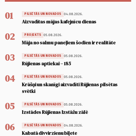
01
04.08.2026.
PILSĒTĀS UN NOVADOS
Aizvadītas mājas kafejnīcu dienas
02
05.08.2026.
PROJEKTS
Māja no salmu paneļiem šodien ir realitāte
03
05.08.2026.
PILSĒTĀS UN NOVADOS
Rūjienas aptiekai – 185
04
05.08.2026.
PILSĒTĀS UN NOVADOS
Krāšņi un skanīgi aizvadīti Rūjienas pilsētas
svētki
05
05.08.2026.
PILSĒTĀS UN NOVADOS
Izstādes Rūjienas Izstāžu zālē
06
04.08.2026.
PILSĒTĀS UN NOVADOS
Kabatā divvirzienu biļete