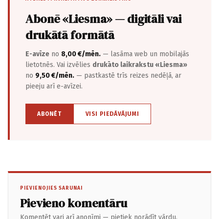
Abonē «Liesma» — digitāli vai
drukātā formātā
E-avīze
no
8,00 €/mēn.
— lasāma web un mobilajās
lietotnēs. Vai izvēlies
drukāto laikrakstu «Liesma»
no
9,50 €/mēn.
— pastkastē trīs reizes nedēļā, ar
pieeju arī e-avīzei.
ABONĒT
VISI PIEDĀVĀJUMI
PIEVIENOJIES SARUNAI
Pievieno komentāru
Komentēt vari arī anonīmi — pietiek norādīt vārdu.