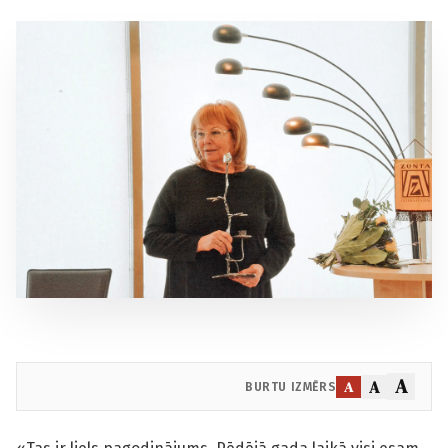
A
A
A
BURTU IZMĒRS