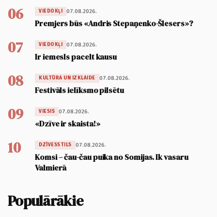
06
07.08.2026.
VIEDOKĻI
Premjers būs «Andris Stepaņenko-Šlesers»?
07
07.08.2026.
VIEDOKĻI
Ir iemesls pacelt kausu
08
07.08.2026.
KULTŪRA UN IZKLAIDE
Festivāls ielīksmo pilsētu
09
07.08.2026.
VIESIS
«Dzīve ir skaista!»
10
07.08.2026.
DZĪVESSTILS
Komsi – čau-čau puika no Somijas. Ik vasaru
Valmierā
Populārākie