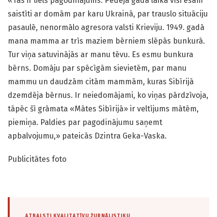
«Tas ir liels pagodinājums. Pēdējā gada laikā visi esam
saistīti ar domām par karu Ukrainā, par trauslo situāciju
pasaulē, nenormālo agresora valsti Krieviju. 1949. gadā
mana mamma ar trīs maziem bērniem slēpās bunkurā.
Tur viņa satuvinājās ar manu tēvu. Es esmu bunkura
bērns. Domāju par spēcīgām sievietēm, par manu
mammu un daudzām citām mammām, kuras Sibīrijā
dzemdēja bērnus. Ir neiedomājami, ko viņas pārdzīvoja,
tāpēc šī grāmata «Mātes Sibīrijā» ir veltījums mātēm,
piemiņa. Paldies par pagodinājumu saņemt
apbalvojumu,» pateicās Dzintra Geka-Vaska.
Publicitātes foto
ATBALSTI KVALITATĪVU ŽURNĀLISTIKU