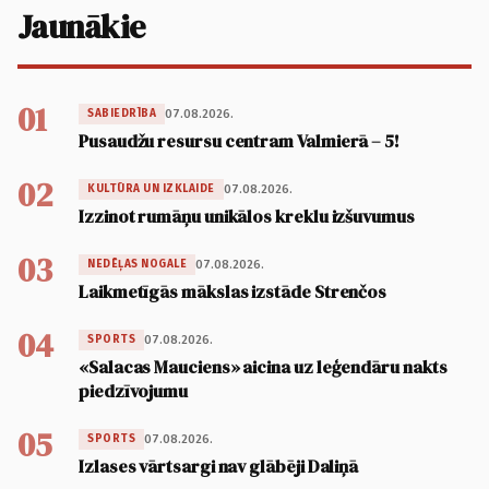
Jaunākie
01
07.08.2026.
SABIEDRĪBA
Pusaudžu resursu centram Valmierā – 5!
02
07.08.2026.
KULTŪRA UN IZKLAIDE
Izzinot rumāņu unikālos kreklu izšuvumus
03
07.08.2026.
NEDĒĻAS NOGALE
Laikmetīgās mākslas izstāde Strenčos
04
07.08.2026.
SPORTS
«Salacas Mauciens» aicina uz leģendāru nakts
piedzīvojumu
05
07.08.2026.
SPORTS
Izlases vārtsargi nav glābēji Daliņā