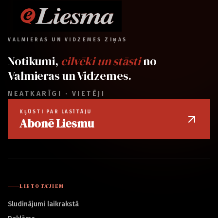
VALMIERAS UN VIDZEMES ZIŅAS
Notikumi,
cilvēki un stāsti
no
Valmieras un Vidzemes.
NEATKARĪGI · VIETĒJI
KĻŪSTI PAR LASĪTĀJU
Abonē Liesmu
LIETOTĀJIEM
Sludinājumi laikrakstā