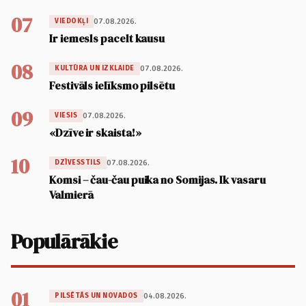
07
07.08.2026.
VIEDOKĻI
Ir iemesls pacelt kausu
08
07.08.2026.
KULTŪRA UN IZKLAIDE
Festivāls ielīksmo pilsētu
09
07.08.2026.
VIESIS
«Dzīve ir skaista!»
10
07.08.2026.
DZĪVESSTILS
Komsi – čau-čau puika no Somijas. Ik vasaru
Valmierā
Populārākie
01
04.08.2026.
PILSĒTĀS UN NOVADOS