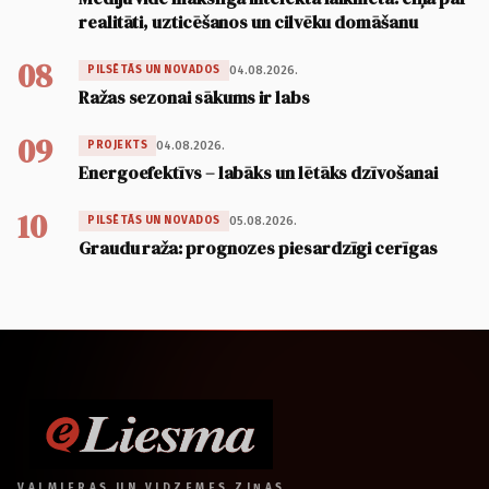
realitāti, uzticēšanos un cilvēku domāšanu
08
04.08.2026.
PILSĒTĀS UN NOVADOS
Ražas sezonai sākums ir labs
09
04.08.2026.
PROJEKTS
Energoefektīvs – labāks un lētāks dzīvošanai
10
05.08.2026.
PILSĒTĀS UN NOVADOS
Graudu raža: prognozes piesardzīgi cerīgas
VALMIERAS UN VIDZEMES ZIŅAS