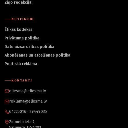
Ziņo redakcijai
NOTEIKUMI
Ētikas kodekss
Privātuma politika
Datu aizsardzības politika
Abonēšanas un atcelšanas politika
Politiskā reklāma
KONTAKTI
eliesma@eliesma.lv
reklama@eliesma.lv
64225016 · 29449035
Ziemeļu iela 7,
Valmiera, LV-4201