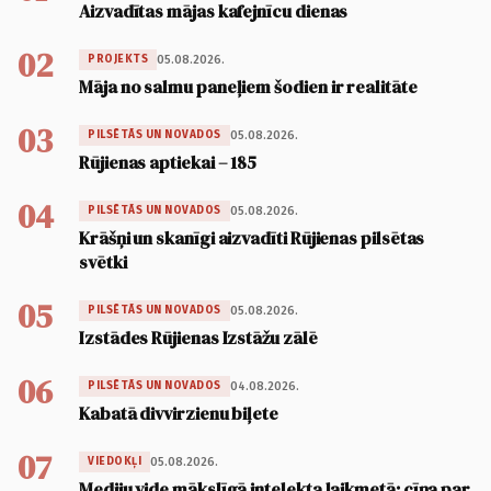
Aizvadītas mājas kafejnīcu dienas
02
05.08.2026.
PROJEKTS
Māja no salmu paneļiem šodien ir realitāte
03
05.08.2026.
PILSĒTĀS UN NOVADOS
Rūjienas aptiekai – 185
04
05.08.2026.
PILSĒTĀS UN NOVADOS
Krāšņi un skanīgi aizvadīti Rūjienas pilsētas
svētki
05
05.08.2026.
PILSĒTĀS UN NOVADOS
Izstādes Rūjienas Izstāžu zālē
06
04.08.2026.
PILSĒTĀS UN NOVADOS
Kabatā divvirzienu biļete
07
05.08.2026.
VIEDOKĻI
Mediju vide mākslīgā intelekta laikmetā: cīņa par