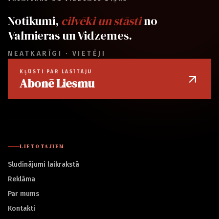
Notikumi,
cilvēki un stāsti
no
Valmieras un Vidzemes.
NEATKARĪGI · VIETĒJI
KĻŪSTI PAR LASĪTĀJU
Abonē Liesmu
LIETOTĀJIEM
Sludinājumi laikrakstā
Reklāma
Par mums
Kontakti