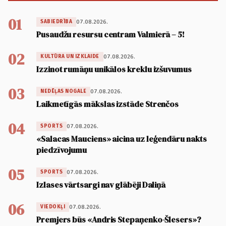
01
07.08.2026.
SABIEDRĪBA
Pusaudžu resursu centram Valmierā – 5!
02
07.08.2026.
KULTŪRA UN IZKLAIDE
Izzinot rumāņu unikālos kreklu izšuvumus
03
07.08.2026.
NEDĒĻAS NOGALE
Laikmetīgās mākslas izstāde Strenčos
04
07.08.2026.
SPORTS
«Salacas Mauciens» aicina uz leģendāru nakts
piedzīvojumu
05
07.08.2026.
SPORTS
Izlases vārtsargi nav glābēji Daliņā
06
07.08.2026.
VIEDOKĻI
Premjers būs «Andris Stepaņenko-Šlesers»?