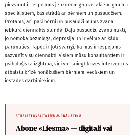
piezvanīt ir iespējams jebkuram: gan vecākiem, gan arī
speciālistiem, kas strādā ar bērniem un pusaudžiem.
Protams, arī paši bērni un pusaudži mums zvana
jebkurā diennakts stundā. Daļa pusaudžu zvana naktī,
jo nomoka bezmiegs, depresija un ir vēlme ar kādu
parunāties. Tāpēc ir ļoti svarīgi, ka mūs ir iespējams
sazvanīt visu diennakti. Visiem mūsu konsultantiem ir
psiholoģiskā izglītība, viņi var sniegt krīzes intervences
atbalstu krīzē nonākušiem bērniem, vecākiem un
iestādes darbiniekiem.
ATBALSTI KVALITATĪVU ŽURNĀLISTIKU
Abonē «Liesma» — digitāli vai