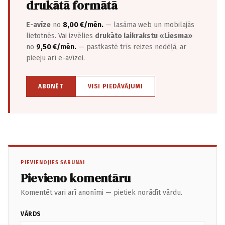
drukātā formātā
E-avīze
no
8,00 €/mēn.
— lasāma web un mobilajās
lietotnēs. Vai izvēlies
drukāto laikrakstu «Liesma»
no
9,50 €/mēn.
— pastkastē trīs reizes nedēļā, ar
pieeju arī e-avīzei.
ABONĒT
VISI PIEDĀVĀJUMI
PIEVIENOJIES SARUNAI
Pievieno komentāru
Komentēt vari arī anonīmi — pietiek norādīt vārdu.
VĀRDS