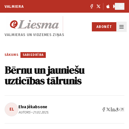
VALMIERA
ABONĒT
VALMIERAS UN
VIDZEMES ZIŅAS
SĀKUMS
/
SABIEDRĪBA
Bērnu un jauniešu
uzticības tālrunis
Elva Jēkabsone
EL
AUTORS • 21.02.2025.