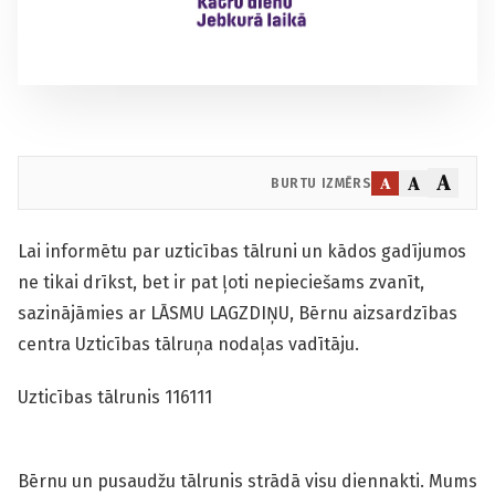
A
A
A
BURTU IZMĒRS
Lai informētu par uzticības tālruni un kādos gadījumos
ne tikai drīkst, bet ir pat ļoti nepieciešams zvanīt,
sazinājāmies ar LĀSMU LAGZDIŅU, Bērnu aizsardzības
centra Uzticības tālruņa nodaļas vadītāju.
Uzticības tālrunis 116111
Bērnu un pusaudžu tālrunis strādā visu diennakti. Mums