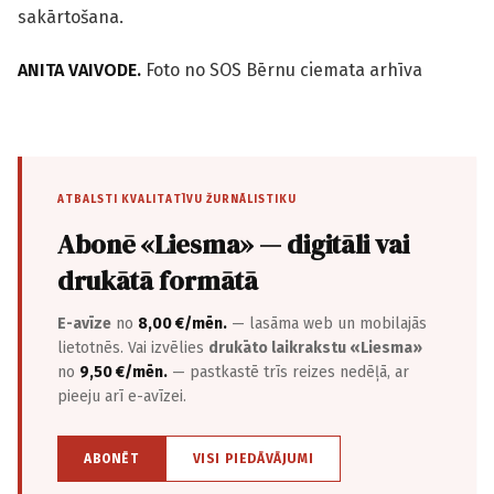
sakārtošana.
ANITA VAIVODE.
Foto no SOS Bērnu ciemata arhīva
ATBALSTI KVALITATĪVU ŽURNĀLISTIKU
Abonē «Liesma» — digitāli vai
drukātā formātā
E-avīze
no
8,00 €/mēn.
— lasāma web un mobilajās
lietotnēs. Vai izvēlies
drukāto laikrakstu «Liesma»
no
9,50 €/mēn.
— pastkastē trīs reizes nedēļā, ar
pieeju arī e-avīzei.
ABONĒT
VISI PIEDĀVĀJUMI