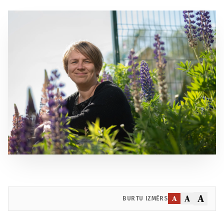
A
A
A
BURTU IZMĒRS