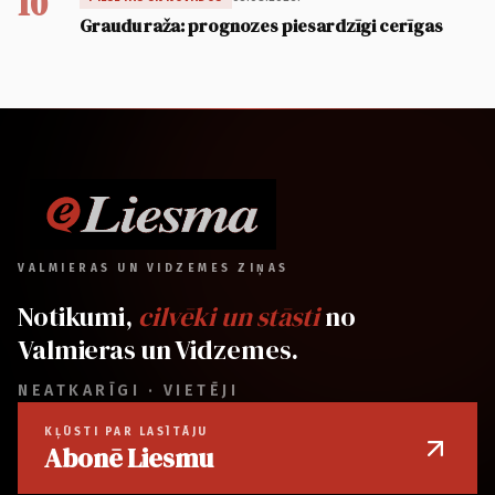
10
Graudu raža: prognozes piesardzīgi cerīgas
VALMIERAS UN VIDZEMES ZIŅAS
Notikumi,
cilvēki un stāsti
no
Valmieras un Vidzemes.
NEATKARĪGI · VIETĒJI
KĻŪSTI PAR LASĪTĀJU
Abonē Liesmu