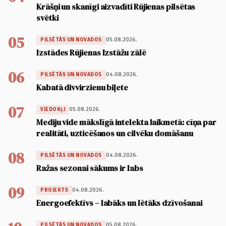
Krāšņi un skanīgi aizvadīti Rūjienas pilsētas
svētki
05
05.08.2026.
PILSĒTĀS UN NOVADOS
Izstādes Rūjienas Izstāžu zālē
06
04.08.2026.
PILSĒTĀS UN NOVADOS
Kabatā divvirzienu biļete
07
05.08.2026.
VIEDOKĻI
Mediju vide mākslīgā intelekta laikmetā: cīņa par
realitāti, uzticēšanos un cilvēku domāšanu
08
04.08.2026.
PILSĒTĀS UN NOVADOS
Ražas sezonai sākums ir labs
09
04.08.2026.
PROJEKTS
Energoefektīvs – labāks un lētāks dzīvošanai
05.08.2026.
PILSĒTĀS UN NOVADOS