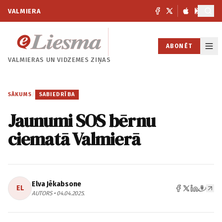
VALMIERA
ABONĒT
VALMIERAS UN
VIDZEMES ZIŅAS
SĀKUMS
/
SABIEDRĪBA
Jaunumi SOS bērnu
ciematā Valmierā
Elva Jēkabsone
EL
AUTORS • 04.04.2025.