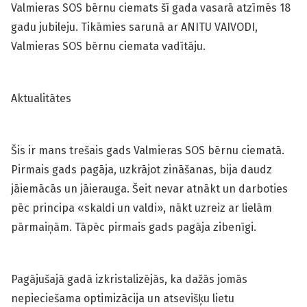
Valmieras SOS bērnu ciemats šī gada vasarā atzīmēs 18
gadu jubileju. Tikāmies sarunā ar ANITU VAIVODI,
Valmieras SOS bērnu ciemata vadītāju.
Aktualitātes
Šis ir mans trešais gads Valmieras SOS bērnu ciematā.
Pirmais gads pagāja, uzkrājot zināšanas, bija daudz
jāiemācās un jāierauga. Šeit nevar atnākt un darboties
pēc principa «skaldi un valdi», nākt uzreiz ar lielām
pārmaiņām. Tāpēc pirmais gads pagāja zibenīgi.
Pagājušajā gadā izkristalizējās, ka dažās jomās
nepieciešama optimizācija un atsevišķu lietu