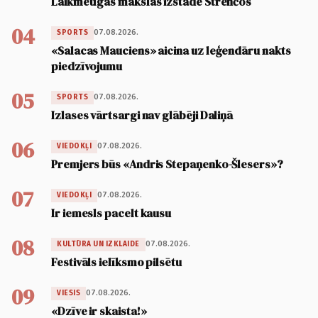
Laikmetīgās mākslas izstāde Strenčos
04
07.08.2026.
SPORTS
«Salacas Mauciens» aicina uz leģendāru nakts
piedzīvojumu
05
07.08.2026.
SPORTS
Izlases vārtsargi nav glābēji Daliņā
06
07.08.2026.
VIEDOKĻI
Premjers būs «Andris Stepaņenko-Šlesers»?
07
07.08.2026.
VIEDOKĻI
Ir iemesls pacelt kausu
08
07.08.2026.
KULTŪRA UN IZKLAIDE
Festivāls ielīksmo pilsētu
09
07.08.2026.
VIESIS
«Dzīve ir skaista!»