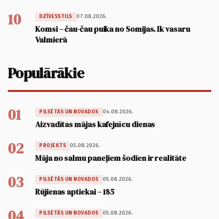
10
07.08.2026.
DZĪVESSTILS
Komsi – čau-čau puika no Somijas. Ik vasaru
Valmierā
Populārākie
01
04.08.2026.
PILSĒTĀS UN NOVADOS
Aizvadītas mājas kafejnīcu dienas
02
05.08.2026.
PROJEKTS
Māja no salmu paneļiem šodien ir realitāte
03
05.08.2026.
PILSĒTĀS UN NOVADOS
Rūjienas aptiekai – 185
04
05.08.2026.
PILSĒTĀS UN NOVADOS