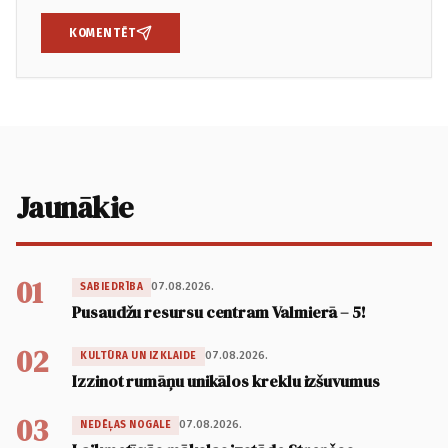
KOMENTĒT
Jaunākie
01
07.08.2026.
SABIEDRĪBA
Pusaudžu resursu centram Valmierā – 5!
02
07.08.2026.
KULTŪRA UN IZKLAIDE
Izzinot rumāņu unikālos kreklu izšuvumus
03
07.08.2026.
NEDĒĻAS NOGALE