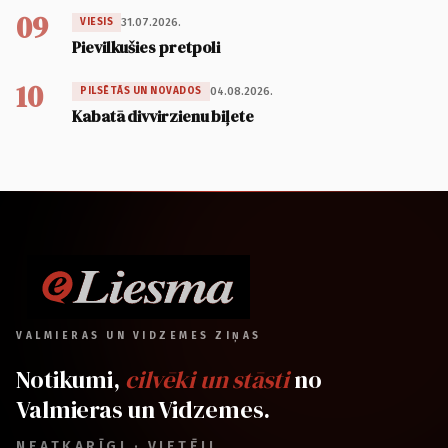
09
31.07.2026.
VIESIS
Pievilkušies pretpoli
10
04.08.2026.
PILSĒTĀS UN NOVADOS
Kabatā divvirzienu biļete
VALMIERAS UN VIDZEMES ZIŅAS
Notikumi,
cilvēki un stāsti
no
Valmieras un Vidzemes.
NEATKARĪGI · VIETĒJI