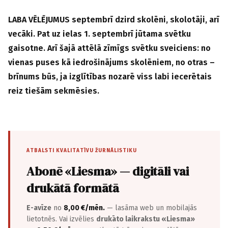
LABA VĒLĒJUMUS septembrī dzird skolēni, skolotāji, arī
vecāki. Pat uz ielas 1. septembrī jūtama svētku
gaisotne. Arī šajā attēlā zīmīgs svētku sveiciens: no
vienas puses kā iedrošinājums skolēniem, no otras –
brīnums būs, ja izglītības nozarē viss labi iecerētais
reiz tiešām sekmēsies.
ATBALSTI KVALITATĪVU ŽURNĀLISTIKU
Abonē «Liesma» — digitāli vai
drukātā formātā
E-avīze
no
8,00 €/mēn.
— lasāma web un mobilajās
lietotnēs. Vai izvēlies
drukāto laikrakstu «Liesma»