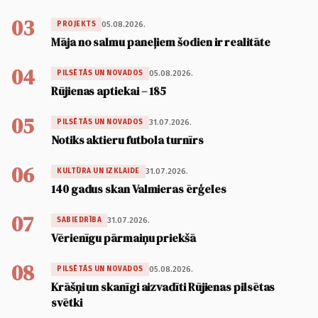
03
05.08.2026.
PROJEKTS
Māja no salmu paneļiem šodien ir realitāte
04
05.08.2026.
PILSĒTĀS UN NOVADOS
Rūjienas aptiekai – 185
05
31.07.2026.
PILSĒTĀS UN NOVADOS
Notiks aktieru futbola turnīrs
06
31.07.2026.
KULTŪRA UN IZKLAIDE
140 gadus skan Valmieras ērģeles
07
31.07.2026.
SABIEDRĪBA
Vērienīgu pārmaiņu priekšā
08
05.08.2026.
PILSĒTĀS UN NOVADOS
Krāšņi un skanīgi aizvadīti Rūjienas pilsētas
svētki