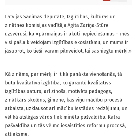
Latvijas Saeimas deputāte, Izglītības, kultūras un
zinātnes komisijas vadītāja Agita Zariņa-Stūre
uzsvērusi, ka «pārmaiņas ir akūti nepieciešamas – mēs
visi pašlaik veidojam izglītības ekosistēmu, un mums ir
jāsaprot, ko tieši varam pilnveidot, lai sasniegtu mērķi.»
Kā zināms, par mērķi ir it kā panākta vienošanās, tā
būtu kvalitatīva izglītība, ko garantē kvalitatīvs
izglītības saturs, arī zinošs, motivēts pedagogs,
zinātkārs skolēns, ģimene, kas viņu mācību procesā
atbalsta, uzklausot arī mācību iestādes redzējumu, un
vēl kā atslēgas vārds tiek minēta pašvaldība. Katra
pašvaldība un tās vēlme iesaistīties reformu procesā,
attieksme.