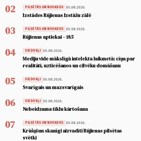
02
05.08.2026.
PILSĒTĀS UN NOVADOS
Izstādes Rūjienas Izstāžu zālē
03
05.08.2026.
PILSĒTĀS UN NOVADOS
Rūjienas aptiekai – 185
04
05.08.2026.
VIEDOKĻI
Mediju vide mākslīgā intelekta laikmetā: cīņa par
realitāti, uzticēšanos un cilvēku domāšanu
05
05.08.2026.
VIEDOKĻI
Svarīgais un mazsvarīgais
06
05.08.2026.
VIEDOKĻI
Nebeidzama tīklu kārtošana
07
05.08.2026.
PILSĒTĀS UN NOVADOS
Krāšņi un skanīgi aizvadīti Rūjienas pilsētas
svētki