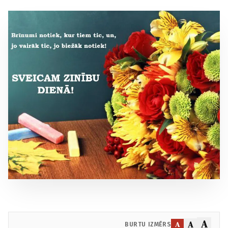
A
A
A
BURTU IZMĒRS