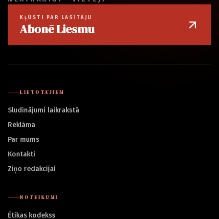
KĻŪSTI PAR LASĪTĀJU
Abonē Liesmu
LIETOTĀJIEM
Sludinājumi laikrakstā
Reklāma
Par mums
Kontakti
Ziņo redakcijai
NOTEIKUMI
Ētikas kodekss