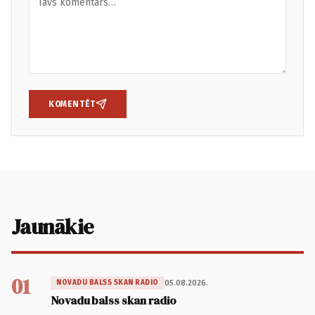
KOMENTĒT
Jaunākie
01
05.08.2026.
NOVADU BALSS SKAN RADIO
Novadu balss skan radio