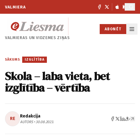
VALMIERA
ABONĒT
VALMIERAS UN
VIDZEMES ZIŅAS
SĀKUMS
/
IZGLĪTĪBA
Skola – laba vieta, bet
izglītība – vērtība
Redakcija
RE
AUTORS • 30.08.2023.