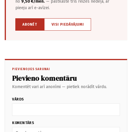
no
9,50 €/mēn.
— pastkastē trīs reizes nedēļā, ar
pieeju arī e-avīzei.
ABONĒT
VISI PIEDĀVĀJUMI
PIEVIENOJIES SARUNAI
Pievieno komentāru
Komentēt vari arī anonīmi — pietiek norādīt vārdu.
VĀRDS
KOMENTĀRS