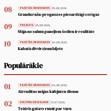
08
05.08.2026.
PILSĒTĀS UN NOVADOS
Graudu raža: prognozes piesardzīgi cerīgas
09
05.08.2026.
PROJEKTS
Māja no salmu paneļiem šodien ir realitāte
10
04.08.2026.
PILSĒTĀS UN NOVADOS
Kabatā divvirzienu biļete
Populārākie
01
04.08.2026.
PILSĒTĀS UN NOVADOS
Aizvadītas mājas kafejnīcu dienas
02
31.07.2026.
KULTŪRA UN IZKLAIDE
Teātris gatavs runāt par varu