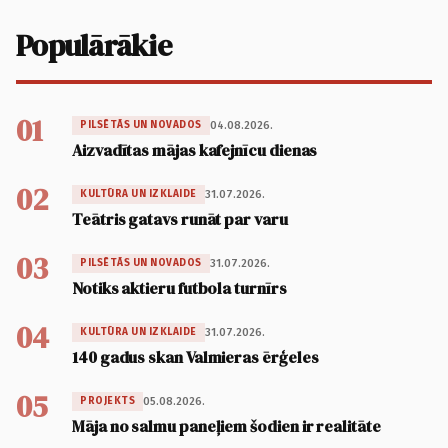
Populārākie
01
04.08.2026.
PILSĒTĀS UN NOVADOS
Aizvadītas mājas kafejnīcu dienas
02
31.07.2026.
KULTŪRA UN IZKLAIDE
Teātris gatavs runāt par varu
03
31.07.2026.
PILSĒTĀS UN NOVADOS
Notiks aktieru futbola turnīrs
04
31.07.2026.
KULTŪRA UN IZKLAIDE
140 gadus skan Valmieras ērģeles
05
05.08.2026.
PROJEKTS
Māja no salmu paneļiem šodien ir realitāte