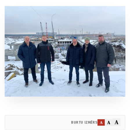
A
A
A
BURTU IZMĒRS