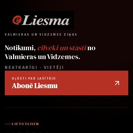
VALMIERAS UN VIDZEMES ZIŅAS
Notikumi,
cilvēki un stāsti
no
Valmieras un Vidzemes.
NEATKARĪGI · VIETĒJI
KĻŪSTI PAR LASĪTĀJU
Abonē Liesmu
LIETOTĀJIEM