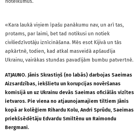
noteikumus.
«Kara laukā viņiem īpašu panākumu nav, un arī tas,
protams, par laimi, bet tad notikusi un notiek
civiliedzīvotāju iznīcināšana. Mēs esot Kijivā un tās
apkārtnē, todien, kad atkal masveidā apšaudīja
Ukrainu, vairākas stundas pavadījām bumbu patvertnē.
ATJAUNO. Jānis Skrastiņš (no labās) darbojas Saeimas
Aizsardzības, iekšlietu un korupcijas novēršanas
komisijā un uz Ukrainu devās Saeimas oficiālās vizītes
ietvaros. Pie viena no atjaunojamajiem tiltiem Jānis
kopā ar kolēģiem Rihardu Kolu, Andri Sprūdu, Saeimas
priekšsēdētāju Edvardu Smiltēnu un Raimondu
Bergmani.