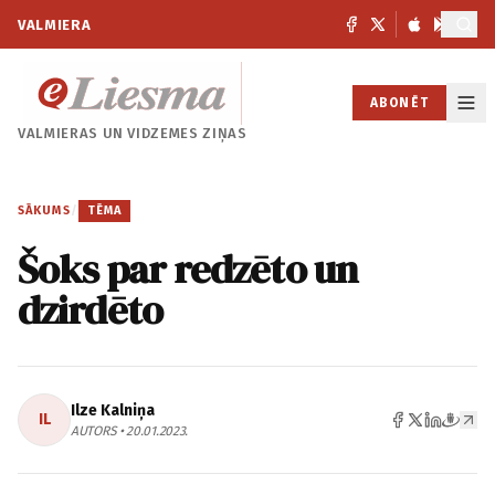
VALMIERA
ABONĒT
VALMIERAS UN
VIDZEMES ZIŅAS
SĀKUMS
/
TĒMA
Šoks par redzēto un
dzirdēto
Ilze Kalniņa
IL
AUTORS • 20.01.2023.