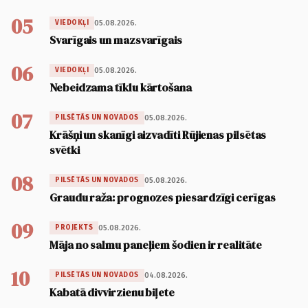
05
05.08.2026.
VIEDOKĻI
Svarīgais un mazsvarīgais
06
05.08.2026.
VIEDOKĻI
Nebeidzama tīklu kārtošana
07
05.08.2026.
PILSĒTĀS UN NOVADOS
Krāšņi un skanīgi aizvadīti Rūjienas pilsētas
svētki
08
05.08.2026.
PILSĒTĀS UN NOVADOS
Graudu raža: prognozes piesardzīgi cerīgas
09
05.08.2026.
PROJEKTS
Māja no salmu paneļiem šodien ir realitāte
10
04.08.2026.
PILSĒTĀS UN NOVADOS
Kabatā divvirzienu biļete