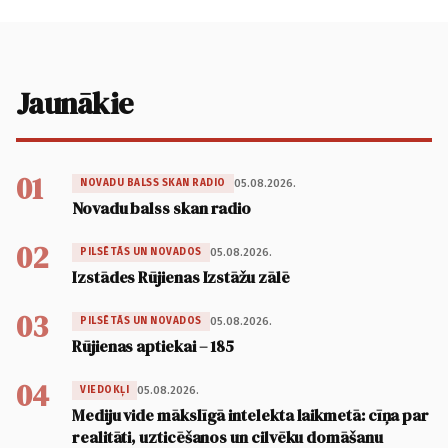
Jaunākie
01
05.08.2026.
NOVADU BALSS SKAN RADIO
Novadu balss skan radio
02
05.08.2026.
PILSĒTĀS UN NOVADOS
Izstādes Rūjienas Izstāžu zālē
03
05.08.2026.
PILSĒTĀS UN NOVADOS
Rūjienas aptiekai – 185
04
05.08.2026.
VIEDOKĻI
Mediju vide mākslīgā intelekta laikmetā: cīņa par
realitāti, uzticēšanos un cilvēku domāšanu