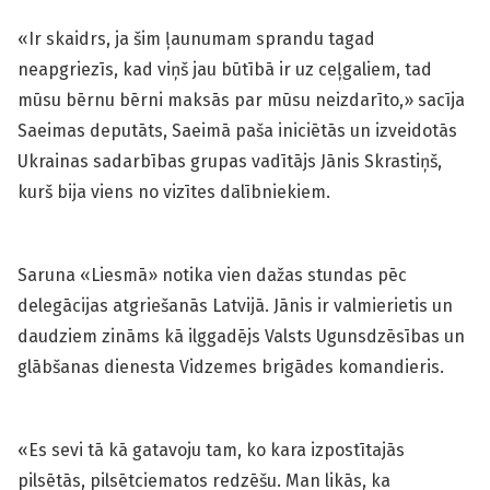
«Ir skaidrs, ja šim ļaunumam sprandu tagad
neapgriezīs, kad viņš jau būtībā ir uz ceļgaliem, tad
mūsu bērnu bērni maksās par mūsu neizdarīto,» sacīja
Saeimas deputāts, Saeimā paša iniciētās un izveidotās
Ukrainas sadarbības grupas vadītājs Jānis Skrastiņš,
kurš bija viens no vizītes dalībniekiem.
Saruna «Liesmā» notika vien dažas stundas pēc
delegācijas atgriešanās Latvijā. Jānis ir valmierietis un
daudziem zināms kā ilggadējs Valsts Ugunsdzēsības un
glābšanas dienesta Vidzemes brigādes komandieris.
«Es sevi tā kā gatavoju tam, ko kara izpostītajās
pilsētās, pilsētciematos redzēšu. Man likās, ka