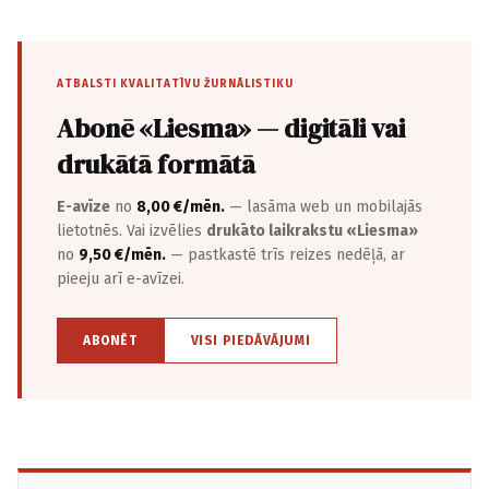
ATBALSTI KVALITATĪVU ŽURNĀLISTIKU
Abonē «Liesma» — digitāli vai
drukātā formātā
E-avīze
no
8,00 €/mēn.
— lasāma web un mobilajās
lietotnēs. Vai izvēlies
drukāto laikrakstu «Liesma»
no
9,50 €/mēn.
— pastkastē trīs reizes nedēļā, ar
pieeju arī e-avīzei.
ABONĒT
VISI PIEDĀVĀJUMI