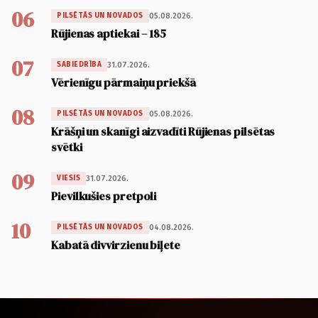
06
05.08.2026.
PILSĒTĀS UN NOVADOS
Rūjienas aptiekai – 185
07
31.07.2026.
SABIEDRĪBA
Vērienīgu pārmaiņu priekšā
08
05.08.2026.
PILSĒTĀS UN NOVADOS
Krāšņi un skanīgi aizvadīti Rūjienas pilsētas
svētki
09
31.07.2026.
VIESIS
Pievilkušies pretpoli
10
04.08.2026.
PILSĒTĀS UN NOVADOS
Kabatā divvirzienu biļete