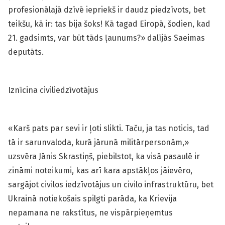
profesionālajā dzīvē iepriekš ir daudz piedzīvots, bet
teikšu, kā ir: tas bija šoks! Kā tagad Eiropā, šodien, kad
21. gadsimts, var būt tāds ļaunums?» dalījās Saeimas
deputāts.
Iznīcina civiliedzīvotājus
«Karš pats par sevi ir ļoti slikti. Taču, ja tas noticis, tad
tā ir sarunvaloda, kurā jārunā militārpersonām,»
uzsvēra Jānis Skrastiņš, piebilstot, ka visā pasaulē ir
zināmi noteikumi, kas arī kara apstākļos jāievēro,
sargājot civilos iedzīvotājus un civilo infrastruktūru, bet
Ukrainā notiekošais spilgti parāda, ka Krievija
nepamana ne rakstītus, ne vispārpieņemtus