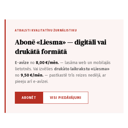
ATBALSTI KVALITATĪVU ŽURNĀLISTIKU
Abonē «Liesma» — digitāli vai
drukātā formātā
E-avīze
no
8,00 €/mēn.
— lasāma web un mobilajās
lietotnēs. Vai izvēlies
drukāto laikrakstu «Liesma»
no
9,50 €/mēn.
— pastkastē trīs reizes nedēļā, ar
pieeju arī e-avīzei.
ABONĒT
VISI PIEDĀVĀJUMI