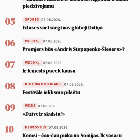
piedzīvojumu
05
07.08.2026.
SPORTS
Izlases vārtsargi nav glābēji Daliņā
06
07.08.2026.
VIEDOKĻI
Premjers būs «Andris Stepaņenko-Šlesers»?
07
07.08.2026.
VIEDOKĻI
Ir iemesls pacelt kausu
08
07.08.2026.
KULTŪRA UN IZKLAIDE
Festivāls ielīksmo pilsētu
09
07.08.2026.
VIESIS
«Dzīve ir skaista!»
10
07.08.2026.
DZĪVESSTILS
Komsi – čau-čau puika no Somijas. Ik vasaru