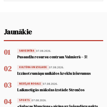
Jaunākie
01
07.08.2026.
SABIEDRĪBA
Pusaudžu resursu centram Valmierā – 5!
02
07.08.2026.
KULTŪRA UN IZKLAIDE
Izzinot rumāņu unikālos kreklu izšuvumus
03
07.08.2026.
NEDĒĻAS NOGALE
Laikmetīgās mākslas izstāde Strenčos
04
07.08.2026.
SPORTS
«Salacas Mauciens» aicina uz leģendāru nakts