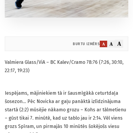
A
A
A
BURTU IZMĒRS
Valmiera Glass/ViA – BC Kalev/Cramo 78:76 (7:26, 30:10,
22:17, 19:23)
Iespējams, mājiniekiem tā ir šausmīgākā ceturtdaļa
šosezon… Pēc Novicka ar gaļu panāktā izlīdzinājuma
startā (2:2) mūsējie nākamo grozu – Kohs ar tālmetienu
– gūst tikai 7. minūtē, kad uz tablo jau ir 2:14. Vēl viens
grozs Spīram, un pirmajās 10 minūtēs šokējošs viesu