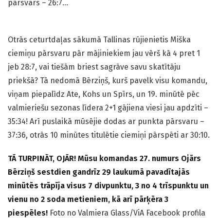
pārsvars – 26:7…
Otrās ceturtdaļas sākumā Tallinas rūjienietis Miška
ciemiņu pārsvaru pār mājiniekiem jau vērš kā 4 pret 1
jeb 28:7, vai tiešām briest sagrāve savu skatītāju
priekšā? Tā nedomā Bērziņš, kurš pavelk visu komandu,
viņam piepalīdz Ate, Kohs un Spīrs, un 19. minūtē pēc
valmieriešu sezonas līdera 2+1 gājiena viesi jau apdzīti –
35:34! Arī puslaikā mūsējie dodas ar punkta pārsvaru –
37:36, otrās 10 minūtes titulētie ciemiņi pārspēti ar 30:10.
TĀ TURPINĀT, OJĀR! Mūsu komandas 27. numurs Ojārs
Bērziņš sestdien gandrīz 29 laukumā pavadītajās
minūtēs trāpīja visus 7 divpunktu, 3 no 4 trīspunktu un
vienu no 2 soda metieniem, kā arī pārķēra 3
piespēles!
Foto no Valmiera Glass/ViA Facebook profila