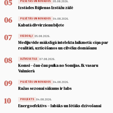
05
05.08.2026.
PILSĒTĀS UN NOVADOS
Izstādes Rūjienas Izstāžu zālē
06
04.08.2026.
PILSĒTĀS UN NOVADOS
Kabatā divvirzienu biļete
07
05.08.2026.
VIEDOKĻI
Mediju vide mākslīgā intelekta laikmetā: cīņa par
realitāti, uzticēšanos un cilvēku domāšanu
08
07.08.2026.
DZĪVESSTILS
Komsi – čau-čau puika no Somijas. Ik vasaru
Valmierā
09
04.08.2026.
PILSĒTĀS UN NOVADOS
Ražas sezonai sākums ir labs
10
04.08.2026.
PROJEKTS
Energoefektīvs – labāks un lētāks dzīvošanai