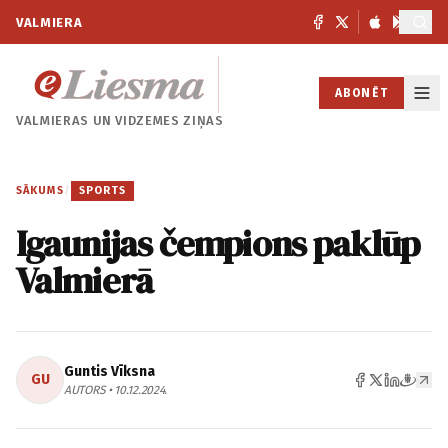
VALMIERA
ABONĒT
VALMIERAS UN
VIDZEMES ZIŅAS
SĀKUMS
/
SPORTS
Igaunijas čempions paklūp
Valmierā
Guntis Vīksna
GU
AUTORS • 10.12.2024.