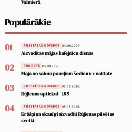
Valmierā
Populārākie
01
04.08.2026.
PILSĒTĀS UN NOVADOS
Aizvadītas mājas kafejnīcu dienas
02
05.08.2026.
PROJEKTS
Māja no salmu paneļiem šodien ir realitāte
03
05.08.2026.
PILSĒTĀS UN NOVADOS
Rūjienas aptiekai – 185
04
05.08.2026.
PILSĒTĀS UN NOVADOS
Krāšņi un skanīgi aizvadīti Rūjienas pilsētas
svētki