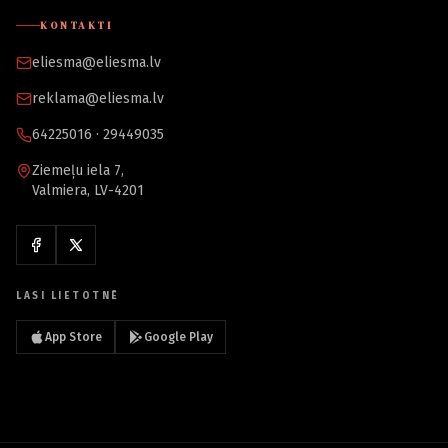
KONTAKTI
eliesma@eliesma.lv
reklama@eliesma.lv
64225016 · 29449035
Ziemeļu iela 7,
Valmiera, LV-4201
LASI LIETOTNĒ
App Store
Google Play