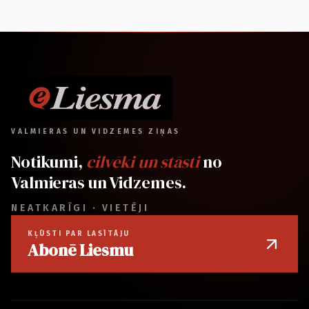
VALMIERAS UN VIDZEMES ZIŅAS
Notikumi,
cilvēki un stāsti
no
Valmieras un Vidzemes.
NEATKARĪGI · VIETĒJI
KĻŪSTI PAR LASĪTĀJU
Abonē Liesmu