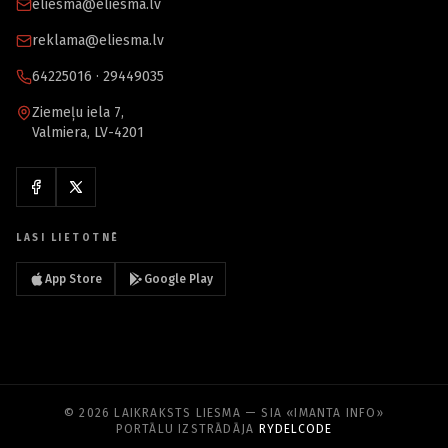
eliesma@eliesma.lv
reklama@eliesma.lv
64225016 · 29449035
Ziemeļu iela 7,
Valmiera, LV-4201
LASI LIETOTNĒ
App Store
Google Play
© 2026 LAIKRAKSTS LIESMA — SIA «IMANTA INFO»
PORTĀLU IZSTRĀDĀJA
RYDELCODE