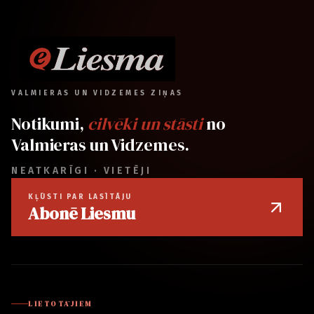
VALMIERAS UN VIDZEMES ZIŅAS
Notikumi,
cilvēki un stāsti
no
Valmieras un Vidzemes.
NEATKARĪGI · VIETĒJI
KĻŪSTI PAR LASĪTĀJU
Abonē Liesmu
LIETOTĀJIEM