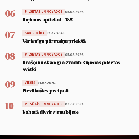
06
05.08.2026.
PILSĒTĀS UN NOVADOS
Rūjienas aptiekai – 185
07
31.07.2026.
SABIEDRĪBA
Vērienīgu pārmaiņu priekšā
08
05.08.2026.
PILSĒTĀS UN NOVADOS
Krāšņi un skanīgi aizvadīti Rūjienas pilsētas
svētki
09
31.07.2026.
VIESIS
Pievilkušies pretpoli
10
04.08.2026.
PILSĒTĀS UN NOVADOS
Kabatā divvirzienu biļete