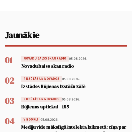
Jaunākie
01
05.08.2026.
NOVADU BALSS SKAN RADIO
Novadu balss skan radio
02
05.08.2026.
PILSĒTĀS UN NOVADOS
Izstādes Rūjienas Izstāžu zālē
03
05.08.2026.
PILSĒTĀS UN NOVADOS
Rūjienas aptiekai – 185
04
05.08.2026.
VIEDOKĻI
Mediju vide mākslīgā intelekta laikmetā: cīņa par