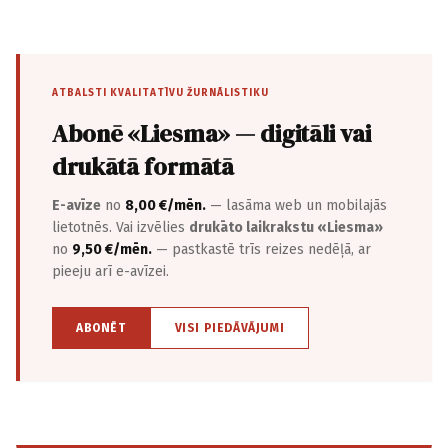
ATBALSTI KVALITATĪVU ŽURNĀLISTIKU
Abonē «Liesma» — digitāli vai
drukātā formātā
E-avīze
no
8,00 €/mēn.
— lasāma web un mobilajās
lietotnēs. Vai izvēlies
drukāto laikrakstu «Liesma»
no
9,50 €/mēn.
— pastkastē trīs reizes nedēļā, ar
pieeju arī e-avīzei.
ABONĒT
VISI PIEDĀVĀJUMI