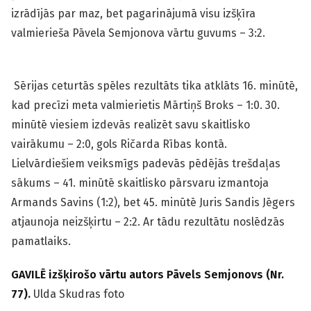
izrādījās par maz, bet pagarinājumā visu izšķīra
valmierieša Pāvela Semjonova vārtu guvums – 3:2.
Sērijas ceturtās spēles rezultāts tika atklāts 16. minūtē,
kad precīzi meta valmierietis Mārtiņš Broks – 1:0. 30.
minūtē viesiem izdevās realizēt savu skaitlisko
vairākumu – 2:0, gols Ričarda Rības kontā.
Lielvārdiešiem veiksmīgs padevās pēdējās trešdaļas
sākums – 41. minūtē skaitlisko pārsvaru izmantoja
Armands Savins (1:2), bet 45. minūtē Juris Sandis Jēgers
atjaunoja neizšķirtu – 2:2. Ar tādu rezultātu noslēdzās
pamatlaiks.
GAVILĒ izšķirošo vārtu autors Pāvels Semjonovs (Nr.
77).
Ulda Skudras foto