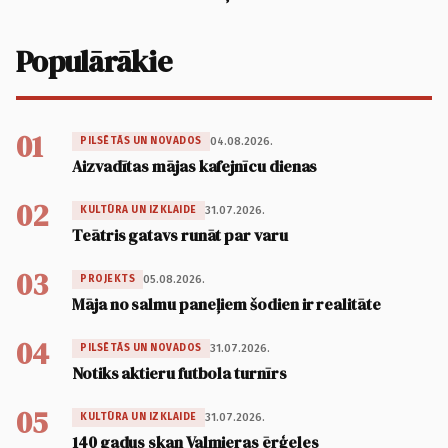
Populārākie
01
04.08.2026.
PILSĒTĀS UN NOVADOS
Aizvadītas mājas kafejnīcu dienas
02
31.07.2026.
KULTŪRA UN IZKLAIDE
Teātris gatavs runāt par varu
03
05.08.2026.
PROJEKTS
Māja no salmu paneļiem šodien ir realitāte
04
31.07.2026.
PILSĒTĀS UN NOVADOS
Notiks aktieru futbola turnīrs
05
31.07.2026.
KULTŪRA UN IZKLAIDE
140 gadus skan Valmieras ērģeles