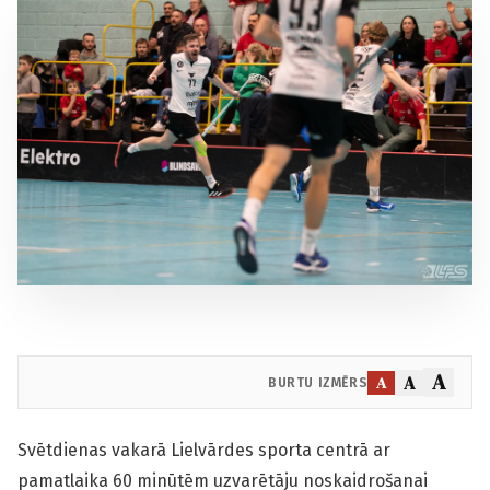
A
A
A
BURTU IZMĒRS
Svētdienas vakarā Lielvārdes sporta centrā ar
pamatlaika 60 minūtēm uzvarētāju noskaidrošanai