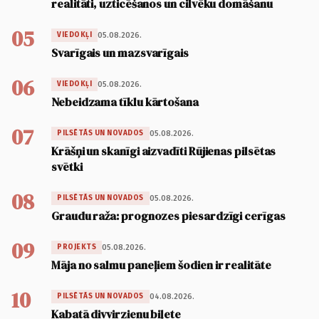
realitāti, uzticēšanos un cilvēku domāšanu
05
05.08.2026.
VIEDOKĻI
Svarīgais un mazsvarīgais
06
05.08.2026.
VIEDOKĻI
Nebeidzama tīklu kārtošana
07
05.08.2026.
PILSĒTĀS UN NOVADOS
Krāšņi un skanīgi aizvadīti Rūjienas pilsētas
svētki
08
05.08.2026.
PILSĒTĀS UN NOVADOS
Graudu raža: prognozes piesardzīgi cerīgas
09
05.08.2026.
PROJEKTS
Māja no salmu paneļiem šodien ir realitāte
10
04.08.2026.
PILSĒTĀS UN NOVADOS
Kabatā divvirzienu biļete